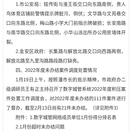
1.市公安局：铭传街与淮王街交口向东路南侧，贵人
鸟体育店铺前警情提示牌脏污、倒伏；文华路与文苑巷交
口向东路北侧，梅山路小学大门前指示牌破损；长安南路
与南华路交口向东路北侧，小华山派出所办公用房墙体开
裂。
2.金安区政府：长集路与解放北路交口向西路两侧，
解放北路至九里沟路路段路灯缺亮。
四、2022年度未办结案件调度处置情况
1月19日上午，按照潘市长的批示精神，市政府办二
级调研员王有正主持召开了数字城管系统2022年度积压案
件处置工作调度会，对2022年度未办结的111件案件进行
了督办，截至2月13日尚有21件未办结。（详见附件3）
附件：1.数字城管网络成员单位1月份得分排名表
2.1月份超时未办结问题