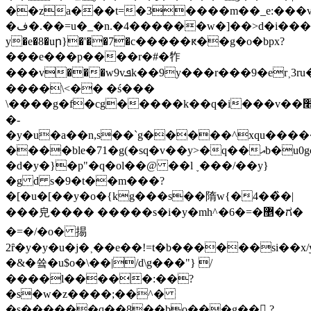
��za���t=�3����m��_e:���v
�ف�.��=u�_�n.�4������w�]��>d�i����l�c�~��i[)�ڦrw�e�
y�e�8�uր}�'��7�c�����ԟ��g�o�bpx?
���e���p����r�#�㸲
���v���w9vܦk��9y���r���9�er˲3ru�����k������}g���z��r_p�q�(��h��ǆ�,��ɼ��e�k]���5�>3o�l��ohp����[gs��^?
����\<�� �ś���
�-
�y�u�a��n,s��`g�����^xqu�����ڄm#la�ʱ�7��y��g�9���=y��a��0x�;��
����ble�71�g(�sq�v��y>�q��އb�u0gc���2�)�"��i�9��q�z�!
�d�y�}�p"�q�ol��@ ��l ˯���/��y}
�g d s�9�t��m���?
�[�u�[��y�o�{kg���s��隋w{�4��̏�|
���皃��� � �����s�i�y�mh^�6�=�޵�ಗ�
�=�/�o� 掦
2ȓ�y�y�u�j�˲��e��!=t�b������si��x/
�&�쓬�u$o�\��|/d\g���"} /
����l�����:��?
�s
�w�z����;��^�
�s������q��8��bo���g�� ?