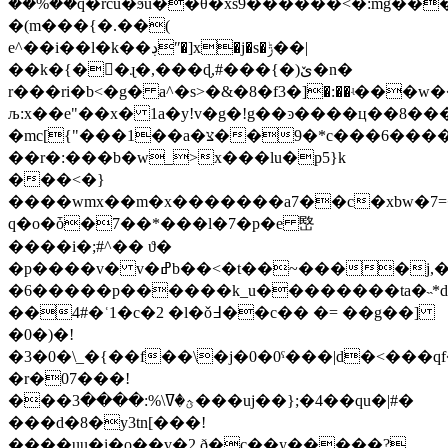
��%��q�rcu�ϧu��θ�xs9������<�:mg��
�(m���{�.��(
e^��i��l�k��ڊʺ�]x�j�s�ݱ��|
��k�{��ɻ�,���ɖ,#���{�)ێ�n�
r���ri�b<�g� a^�s>�&�8�f3�]�:��ʵ��
љ:x��e"��x� 1a�y!v�g�!g��ͽ����ц��8�
�mc[{"���1��a�צ��9�*c���6����$�:�|
��r�:���b�w_>x���lu�p5}k
���<�}
����wmx��m�x�������a7��c�xbw�7=
q�o�ȱ�7��*���l�7�p�e 㟩
����i�;#^�� ϑ�
�p����v� v�ߝb��<�t��~����j,�<�ι�ik"u�b<ơ�o�l{s�����}
�6�����p������k_u��������ta�˵*d�
��4#�ʿ1�c�2 �l�ǒ߃��c�� �= ��g��]
�0�)�!
�3�0�\_�{��f��\�j�0�0ˤ���|d�<��
�r�07���!
���ؿ�ߜ\%:����3���uj��};�4��qu�|#�
���d�8�y3tn[���!
����uu�i�o��v�2,ð�c��y�����?