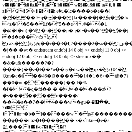
v���j�(|�k��a.� �u��!b����w�$��u&���`u@�, � ��
z�2�5>� ����hꤙ�u�lc����o�e��!
����f\~q����{kc����[�q��fx
^z�]�5��1f�"5��e .#��1
�@�l�m( �'d�s���p�ƞ�>�x��^)���j
�d�c��)~foχ1
ca܁3�riy@q��r��3�fˏ7����2�sx��5_p����w~;/
�j�� �w;� endstream endobj 14 0 obj <> endobj 11 0 obj <>
endobj 12 0 obj <> endobj 13 0 obj <> stream x��
�&�u&�����?�?
����{��z�t��*u��ry�dkƶ��qx�xƒ0^�
㦱m�c�i��46�i0�����14�1�6>�䃛�7}
��0�nn�5�����}��jf�%
�[�ˍ7�q�fd�� � �,�����z?
�s�������o����/
���a��7�����w�gu�ߺ��׿�-
���? 5
���o~�b�]�����w�p@������
��g���uoz�f������ x�x`hku~�e�a
럾,���i����-o7���ح.�å?