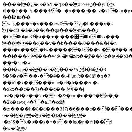
�����ݹ]�lk�b?!i�դx��#^>eeݨ��y! f s
�]��[:��_\p���ǆ�=�x���r��..z�z[�kņ�g�:
��῔�o��
w=g��ּ�^�y���>w#y�yݬ�b���x�s
[�cf3-�$�3��;��qa���m���ڙ
�tfv���ąm33۬�st��œ� ���␱��� ��sx���
�s��:(��v��b����/0���&�[�n
��r�o����lw������k��vt��8��ͻ�
��l��� ȋ���v^б��z/r;��ӳ�� z�b�b3���gv�>
��/�~p�w=
��l�zݰ���̣�k����*/cd�bt �3
5�5�y���-��#��.-fԤm,/;��ė罂�q�?
��u2�x�����mn\�ct�h���zn�-
�xkx��c��7s���d��_[��|
mst�[�i�>�:�١o�?k�&�cm�u��*�lv�,�
�2k�aw:ej<�] �a1?�cc懖
�z:����h�8�d���3{7(�6���c��������]
o���y�r��k����
j�z^$�x�p��s�^�s��hg�r �rߤ]��zi
�w�\ĝz
/