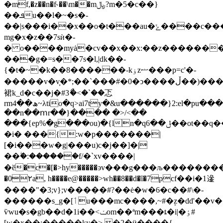
�mf,�z��n�f˞��\m��m﷼?m�5�c��}
��ܦu��l�~�s�-
��|s���i��x��o�t���au�ݺ����c����kb��i�y���-
mg�x�z��7sѝ�-
� o����myȧ�cv��x��x:��z�������>��
���g�=s��7s�l,|dk��-
{�t�~�k��8������-kۏzޟ���p=c'�-
�����v�v̞�*;��`���#�0�ͻ����ڵ��)���^���!u��q�����իmk��q�d����
裙k_d�c��j�#3ޯ�<�`��忑
rmھ��4~λtio�q>ai7ty�&u������}2:el�pu���^
��n��ⅿr��}���� �>/<��
���{ep%�g���ou)�{ln�q6��ݪ��ot��q��ɍ��i��f��c�>�c�q���ٴ�-
�i� ���{:w�p�������|
[�i���w�g|���u)c�j��]�|
��ۖ�:������f/�`xv����|
�ӗ�c�[�>hy�����ͽv���g���љ���������n�t�ֵqp��
�0۲a, h����e@�����>wh��8��d�ȋ�7рcf��i�1遪
����"�3;v};v�����#?��ė�w�6�c��#\�-
������s_g�[ٲu���mc����,~#�۪z�dd'��v���^�#�i
ѷwu�s�gb��d�1i��<ݖom��ªm���ȶ�i|�ٶ#
[w�x��:�����ky�> �2�ӥ����{-