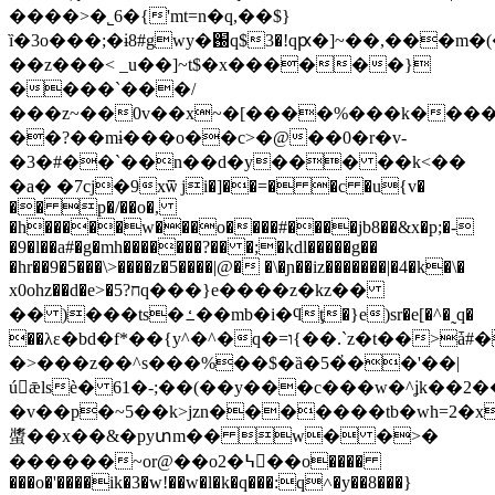
����>�˾6�{'mt=n�q,��$}
ȉ�3o���;�ɨ8#gwy�֐q$3�!qԗ�]~��,���m�(�*�2����yn��xfd>d�k��7f�o��w=�̈́��gl�~k�πw�g�ί��c�w`#su�0�މ�_u��*���z�3��߱·k���.���ш��|
��z���< _u��]~t$�x������}
����`���/
���z~��0v��x~�[����%���k������
��?��mɨ���o��c>�@��0�r�v-
�3�#��`��n��d�y��� ��k<��
�a� �7cj�9xѿ ji�]��=� �c �u{v�
�� p�/��o�,
�h�����w���o����#����jb8��&x�p;�-
�9�l��a#�g�mh�������?�� �;�kdl�����g��
�hr��9�5���\>����z�5����|@� �\�ɲ��iz�������|�4�k�\�
x0ohz��d�e>�5?חq���}e����z�kz��
�� )���ts�ߑ��mb�i�ϥţ�}e)sr�e[�^�˷q�
��λε�bd�f*��{y^�^�q�=ו{��.`z�t��>ǡ#�5�ey��h�q�w�
�>���z��^s���%��$�ȁ�5�҆��'��|
úǣlsѐ� 61�-;��(��y���c���w�^ʝk��2
�v��p�~5��k>jzn�������tb�wh=2�x���/rt��4�
螿��x��&�pyտm�� w� �>�
������~or@��o2�߆��o����
���o�'����ik�3�w!��w�l�k�q���:q˄�y��8���}