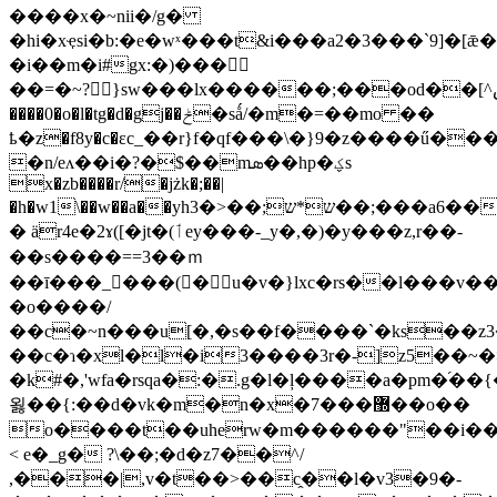
����x�~nii�/g�
�hi�xҿsi�b:�e�wˣ���t&i���a2�3���`9]
�i��m�i#gx
:�)���𿖣
��=�~?}sw���lx������;���od��[^سoi
����0�o�l�tg�d�gj��ݲ�sǻ/�m�=��mo ��
ҍ�z�f8y�c�εc_��r}f�qf���\�}9�z����ű���u��z�ʫ����x��oփ�
�n/eʌ��i�?�$��mܣ��hp�ؼs
x�zb����r/�jżk�;��|
�h�w1\��w��a��yhש*ש;��<�3��;���a6���d�
� är4e�2ɤ([�jt�(ٲey���-_y�,�)�y���z,r��-
��s����==3��ｍ
��ī���_�ْ��(�񹮓u�v�}lxc�rs��l���v��
�o����/
��c�~n���u[�,�s��f����`�ks��z
��c�ɿ�xl�l�i3����3r�-]z5��
�k#�,'wfa�rsqa�:�.g�l�ļ����a�pm�֝
욇��{:��d�vk�m�n�x�7���޽��o��
o����t��uherw�m������"��i��
< e�_g� ?\��;�d�z7��^/
,���|,v�t��>��c̭��l�v3�9�-