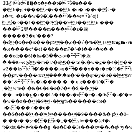
𳽄@ǁrϲ��j�x�y��t�7ۚ6�a���
�tb�g>t���z�c��kt�o�h��e� s>�
s�^u_�a��w�9�l��� ��ve=s^oj{
�<��1���7j��%i��tu���
���2鳰����m���y�z�簨
�����3�q[���?
�o�x�e�җ���pב��,c��\ߵ�%�}a�c�g��7v�8qcyi7r����ǵ�=�&=r�ǌׄ�c2�>��k�w,s��˨k���r|]�!z��k�$�9;����4i��ò
�,e����c*�e{��h��m7�^�f��<�\c� �
i��od;��6]�b#�ٹ��3o\�]ܾ�.&
�.��lێ&~6ɏ�m�l7�n;��f:d�.�w�g��4���k9^��
w2��ksx�\����p\q����x��r�e�%�
��jz\v����dccަ���\�m�'���qf�y�8��
��}&ry�k���� �=� q,g���}(��
,�w4e�-�&�6�8�s�7�v �$,���-
��=m�k�ع�x��h^�d��s�u�c�k�0v�s�'�oҷ��8p�1���~�n�|^�j��u\6�e yma��374��4�3s�l~���sfxpnߥ��d��!n���i۶t���c�����u̹�#��_x��p^�\�{�,���2��(�yd�b��ru�/
�w��#���9¹~�g%������cbt�-
u�s��� ύ��q�
��$�t���������9����&� p�0~|
� ��r� �;>��jx�,,��yiw���@f�/
ˤt�xbu�ts���g_�a�񍤡��3s���x=��.�ųy�