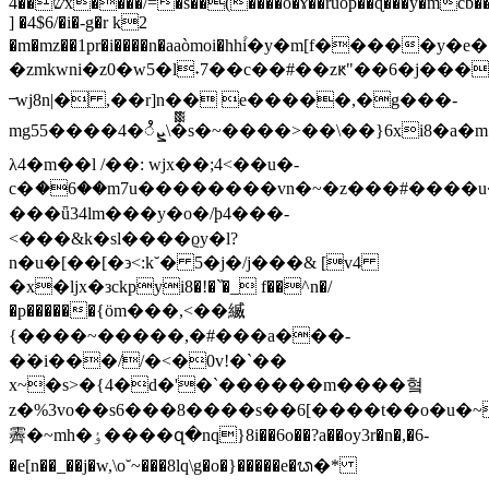
ש��4x����/=�s��(����o�ɤ��ruop��ɖ���y�mcb���s�z�@��v��x
] �4$6/�i�-g�r k2
�m�mz��1pr�i����n�aaòmoi�hh۫i�y�m[f�����y�
�zmkwni�z0�w5�l˖7��c��#��zԟ"��6�j���
᠆wj8n|� ,��r]n�� e�����,�g���-
mg5ܨႆ�4����5\�ᢆs�~����>��\��}6xi8�a�m{���-
λ4�m��l /��: wjx��;4<��u�-
c�ަ�6��m7u��������vn�~�z���#����u��
���ǖ34lm���y�o�/ϸ4���-
<���&k�sl����ϱy�l?
n�u�[��[�϶<:k˘� 5�j�/j���& [v4
�x�ljx�зckpyi8�!�`҆�_ f��^n�/
�p������{ӧm���,<��縅
{����~�����,�#���a���-
�͘�i���//�<�0v!�`��
x~�s>�{4�d�'�`������m����혘
z�%3vo��s6���8����s��6[����t��o�u�~�6�ht�؁��q�o�[���
霽�~mh�ٶ����զ�nq}8i��6o��?a��oy3r�n�,�6-
�e[n��_��j�w,\o˘~���8lq\g�o�}�����e�ᬥ�*