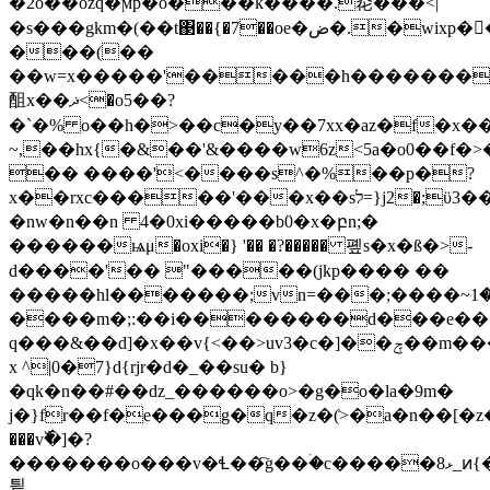
�2o��ozq�ϻp�o���k����.炛���<|
�s���gkm�(��t΃��{�7��oe�ض�.�wixp����a��k�4�-
���(��
��w=x�����'�����h�������
䣯x��ޛ<�o5��?
�`�% o��h�>��c�y��7xx�az�f�x�
~,��hx{�&��'&����w6z<
5a�o0��f�
�� ����'<�
���s^�%��p�?
x��rxc���
��'���x��sל=}j2�;ϋ3��t:a�˗�7y
�nw�n��n 4�0xi�����b0�x�բn;�
������ѩμ�oxi�} '�� �?����� 폪s�x�ß�>-
d����'�� "�����(jkp���� ��
�����hl�������;vn=���;����~ݑ�1�c���;޹���q�5��
����m�;:��i��������d���e���
q���&��d]�x��v{<��>uv3�c�]��ݼ��m�צ����ٷ����������'�:t�pj-
x ^|0�7}d{rjr�d�_��su� b}
�qk�n��#��dz_������o>�g�o�la�9m�
j�}fr��f�e���g�q�z�(͗>�a�n��[�z��~�ۿos�`�� ��wgz���[�΅�[��~����_zxo�w��v�3�������a�
���v߰�]�?
�������o���v�Ɬ��҇g��ۛ�c�����ޅ8_ͷ{�'��o\��g�=�����]g��������2o�w��s���.�9�m��tu�t�tg��yu���n����g�$]�x�!j�
틭