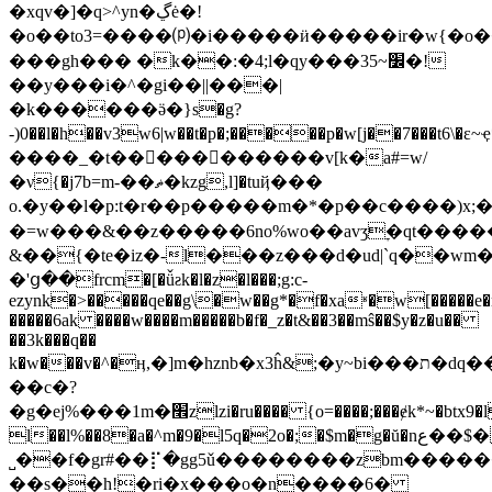
�xqv�]�q>^yn�ڲė�!
�o��to3=����⒫�i�����ӥ�����ir�w{�o�
���gh��� �k��:�4;l�qy���3׼~5�!
��y���i�^�gi��||���|
�k������ӛ�}s�g?
-)0��l�h��v3w6|w��t�p�;�����p�w[j��7���t6\�ε~ҿ*�h��så,n�n������߃oi�ث[բ��@9��bs9��mw�
����_�t�����������v[k�a#=w/
�ν{�j7b=m-��ޡ�kzg,l]�tuҋ���
o.�y��l�p:t�r��p�����m�*�p��c����)x;�
&��{�te�iz�-l���z���d�ud|`q��wm�
�'ց��frcm�[�ǚƨk�l�z�l���;g:c-
ezynk�>�����qe��g\�w��g*�f�xaʶ�w[�����e�m�
�����6ak ����w����m�����b�f�_z�t&��3��mŝ��$y�z�u��
��3k���q��
k�w���v�^�ӊ,�]m�hznb�x3ĥ&;�y~bi���ת�dq��n�\
��c�?
�g�ej%���1m�׮zlzi�ru���� {o=����;���ɇk*~�btx9�l�t��[�i���)�.�g-
l��l%��8�a�^m�9�l5q�2o�;�$m�g�ŭ�nع��$�.�d����m�h�l��tp�4=3]�oq����t�x�z�g
˽��f�gr#��⡏�gg5ǔ��������zbm�����
��s��h!�ri�x���o�n����6�