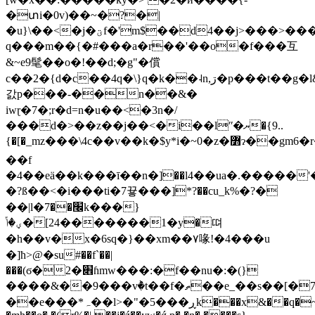
�տi�0v)��~�?�|
�u}\��<�j�ؾf�'m$��d4��j>���>�����c�{�z)�^�zbqe��#t%'\?
q���m��{�#���a�r��'��o�f���互
&~e9髦��o�!��d;�g"�償
c��2�{d�c��4q�\}q�k��˨n,ڗ�p���t��g�l&p�׹���q��wu����dxِt�x3~���n*
갌p���-��n��&�
iwɽ�7�;r�d=n�u��<�3n�/
���d�>��z��j��<�i��lʺ�ޔ�{9..
{�[�_mz���\4c��v��k�$y*i�~0�z�߻ɂ��gm6�r��dhv����՗�����3�{.;��3��e��
��f
�4��eä��k���ī��n�]��l4��ua�.�����
�?ß��<�i���ti�7끃���]*?��cu_k%�?�
��|l�׬��7k���}
ؠ�ݴ�[24�������1�y�뗘
� h��v�x�6sq�}��xm��٧喙!� 4���u
�]ћ>@�su#��f`��|
���(ϭ�2�׎ɦmw���:�f��nu�:�(}
����&��9���vٞ�t��f�ތ��e_��s��[�7x��
��e���*ہ��l>�"�5���ڕk���x&��q�~�