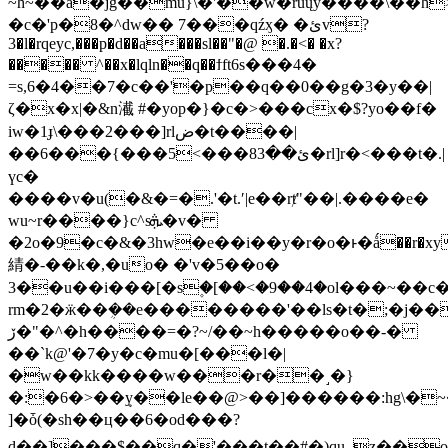
~h~��a�jg��mu}\�'��w�ruųy����\��h
�c�'p�8�^dw�� 7���qźӽ� �ئv?
3�l�rqeyc,���p�d��a���sl��"�@ �.�<� �x?
����� ^��x�lqln��q��ϯft6s���4�
=s,6�4��7�c��'�p��q��0��g�3�y��|
ζ�x�x|�&n㵶 #�yop�}�c�>���cx�$?yo��f�
iw�1ɟ\���2���]rlض�t����|
��6���{���5<���8ئ��3�rl]r�<���t�.|
үc�
����v�u(�&�=�.'�t.ʹ|e��rⱦ"��|.����e�
wu~r����}c^sܞ�v�
�2o�9�c�&�3hw�e��i��y�r�o�ͱ�ǻ��r�xy��#�\#h>c=ץ{����x�e�s���
綪�-��k�,�uo� �'v�5��o�
3��u��i���[�s۪�[��<�9��4�ol���~��c�7���
rm�2�ӝ��ܴ��e��������'��ls�t�;�j�
�
ڒ�"�^�h����=�?~/��~h�����o��-�
��`k@'�7�y�c�mu�[���l�|
�w��kk����w���r��˼�}
�:�6�>��ܷy��le��@>��]������:hg\�~� spf�#ޣ�p�x
]�ȱ(�sh��ц��6�od���?
d��]���$��q�'���t��#�)qu_z��o