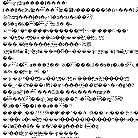
�q܈ϝ2m����f����\
{��ȗ�n9wǎz���m�⹯v������f�t}>�
��lꨃ
.[o`hxrq���|�t�ݦ>]�o�\zs�d��/
�5�q�k��gxn5� �-
h>�1�5����s������>�:���l\c��/
�2��e�m��46��)����;-
���,������:���>?x䊯
b��2��q�̈́ڒ>��i��=��~����q<sng^�{%� m�tצ�w9>|
��-
�w4�m���3��=&����n[��s�r�x�xcj�
ȗk&n��]g[ =�!
�j]u�g3*�� nw���7ec���e����
��_<�k?r���a޲?�m>��� ��kf��>�<�gf�?
��gso@i�/ ���ﭘ3&�|��c����rtmy�
���'8��q}j3ep�bjq��7~�e��vչ ?
�u����{��a���`?
����_��2#��\��^��2qe[$��ke]���sb
�s��m:�y�0���f�����t��:���*��9ύ�)�
�?h絯��9� �.m�\/��g���ki l�q
�r��kn���~p����