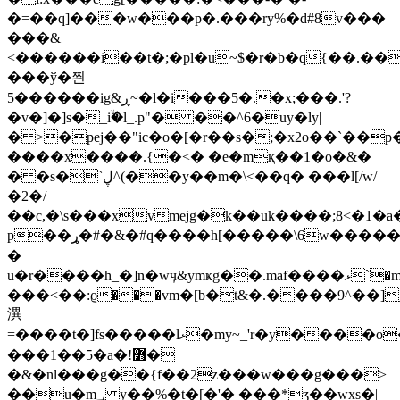
�=��q]���w���p�.���ry%�d#8v���
���&
<������i��t�;�pl�u~$�r�b�q{��.������t]ǻ���~���
���ў�쯴
5������ig&ڕ~�l�i���5�.�x;���.'?
�v�]�]s�_iۙ�l_.p"�
��^6�uy�ly|
� >�pej��"ic�o�[�r��s�;�x2o��`��p�ې��#�k
����x����.{�<� �e�mқ��1�o�&�
� �s�`ڸ^(��y��m�\<��q� ���l[/w/
�2�/
��c,�\s���xvmejg�k��uk����;8<�1�a
p��ړ�#�&�#q����h[�����\6w������0�
�
u�r����h_�]n�wӌ&ymҝg��.maf����ޅ`�mf��^��a������&�n���1�������2�n��x�
潩
=����t�]fs�����lޅ�my~_'r�y����o��|
���1��5�a�!߻�
�&�nl���g��{f��2z���w���g���>
��u�m؀ y��%�t�[�'� ���*ʒ��wxs�|