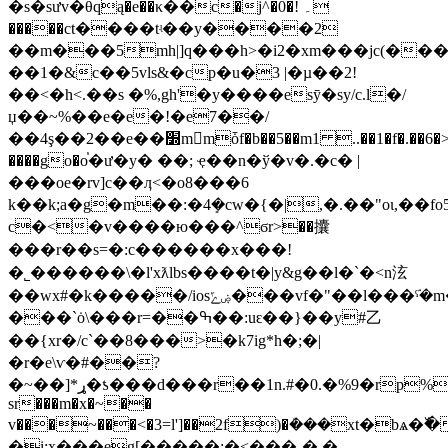
�s�sưv�θqą�e��κ��c�j^�0�! ۔
�����ct����tʵ��y����2
��m���5mh|]q���h>�i2�xm���jc(���s
��1�&c��5vls&�cp�u�3 |�µ��2!
��<�h<.��
s �%,gh'�y����esȳ�sy/c.l�/
џ��~%��e�e�!�e7��/
��4ş��2��e��׽m񟮣mȱf�b��5��m1 ..��1�f�.��6�>�c������ebu�u0w���;���ay?
����go�o֓�ư�y� ��; ҿ��n�ў�v�.�c� |
���oe�rv]c��ӆ<�o8���6
k��k;a�g�m��:�4ܻ�cw�{�|,�.��"oι,��fo5���#ݥ��&d��x@8e��3
c�<�v����ю���^ϭr>��攮
���r��s=�:c�� ����x���!
�˾������\�l'xƛlbs����t�|y&g��l�`�<n泫
��wx#�k�����/iosۻݻ���vf�"��l���ܿˁ�m���q�~�\�6����ek
���`ȯ\���r=��ߒ��:uԑ��}��y#⼄
��{xr�/c`��8���>�k7ig*h�;�|
�r�e\ѵ�#��?
�~��]*ړ�ƾ���d���r��1n.#�0.�%9�rp%�'������o�>��sշm`3*����=u��y�r���=�`�
sr���m�x�~��
v���~���<�3=l']��2f)�ܳ���хt�bѧ�߰
�i:x���eg[�����:�<���-� �-