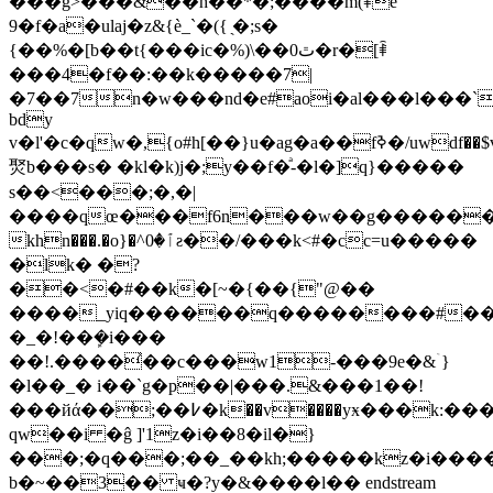
���ģ>���&��h��*�;����m(ꑋe
9�f�a�ulaj�z&{ѐ_`�({ ̖�;s�
{��%�[b��t{���ic�%)\��0ﭢ�r�[ꑋ
���4�f��:��k�����7|
�7��7n�w���nd�e#aoi�al���l���`
bdy
v�l'�c�qw�,{o#h[��}u�ag�a��fߢ�/uwdf��$v�=�xh����׋�u�γ~�e
㷅b���s� �kl�k)j�;y��f�ͣ-�l�]q}�����
s��<���;�,�|
����qœ���f6n���w��g������йz6n(1�
khn���.�o}�^ٱ�0ƨ��/���k<#�cc=u�����
�lk� �?
��<�#��k�[~�{��{"@��
����_yiq������q��������#��l��
�_�!��ܾ�i���
��!.����͐��c���w1-���9e�&ۤ}
�l��_� i��`g�p��|���.&���1��!
���йά��;��߇�k��v����yӿ���k:�������x�il�f]
qw��i �ĝ ]'1z�i��8�il�}
���;�q���;��_��kh;�����kz�i��
b�~��3�� ҹ�?y�&����l�� endstream