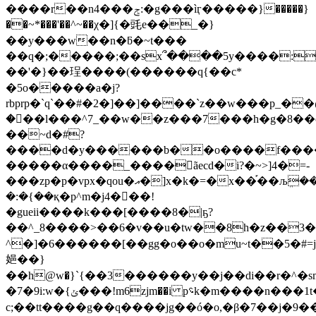
����r��n4���ݮ:�g���ìӷ�����}�����}
��~*���'��^~��χ�]{�毭e��_�}
��y���w��n�ƃ�~t���
��q�;�����;��sx՞����5y����:~�
��'�}��珵����(������q{��c*
�5o�����a�j?
rbprp�`q`��#�2�]��]����`z��w���p_��@wm�|;�ذ
��ً�l���^7_��w��z���7���h�g�8��õ
��~d�#?
����d�y������b��o����f���
�����α����_����񋇝ãecd�i?�~>]4�=-
���zp�p�vpx�qou�އ�]x�k�=�x��֡��љܸ��
�:�{��қ
�p^m�j4�󥭍��!
�gueii����k���[����8�|ҕ?
��^_8����>��6�v��u�tw��8h�z��3��
^�]�6������[��gg�o��o�mu~t��5�#=j
㛕��}
��h@w�}`{��3������y��j��di��r�^�s
�7�9i:w�{ݵ���!m6zjm��i p؝k�m����n���1t�dh?
c;��tt����g��q����jg��ó�o,�β�7��j�