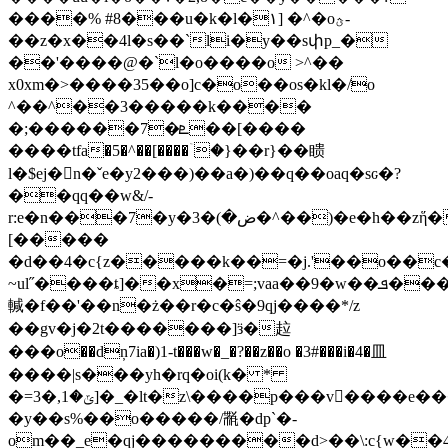
����% #8���u�k�l�۱] �^�oؿ-
��z�x��4l�s��`li�y��sփp_�
��'����@�`l�o����o >^��
x0xm�>����35��o]c�o��os�kl�/o
^��^��3�����k����
�;������7�ܧ��[����
����tfa�5�^��[����ۤ�}��r}��瞆
l�$ej�n�ˇe�y2���)��a�)��q��oaq�sԍ�?
��qq��w&/-
r:e�n���7�y�ض�)�3�^��)�e�h��zἥ�g8/g�m�-
[�����
�d��4�c{z�����k��=�j.'��o��c
~ul˝����ȶ]��x�=;vaa��9�w��ܦ���n�
輱�f��'��n�ż��r�c�ŝ�9qj����*/z
��gv�j�2t�������]ӟ�趇
���o��dņ7ia�)1-t���w�_�?��z��o �3#���i�4�皿
����|s���yh�rq�oi(k� *
�=ݶ�1,�3]�_�lt�z\����p���v󂪒����e���l�g�s?
�y��s%��o�����/𘜸�dp`�-
om��_e�qj���������d>��\:c{w�