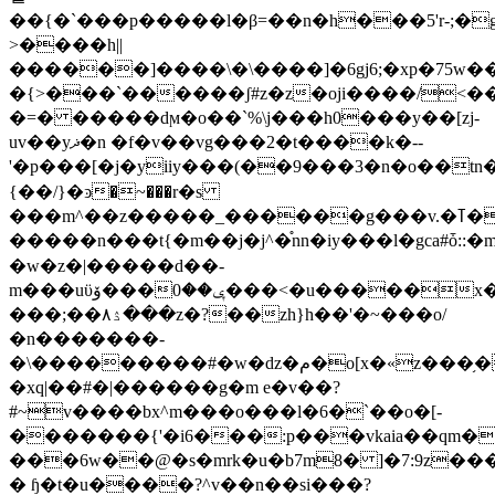
��{�`���p�����l�β=��n�h���5'r-;�
>����h||
������]����\�\����]�6gj6;�xp�75w��
�{>���`������ʃ#z�z�oji����/
�=� �����dϻ�o��`%\j���h0���y��[zj-
uv��yޛ�n �f�v��vg���2�t����k�--
'�p���[�j�yiiy���(��9���3�n�o��tn��ưݒ���������~�i��
{��/}�ͽ�~���r�s
���m^��z�����_������g��
�v.�ߠ��@
�����n���t{�m��j�j^�֯nn�iy���l�gca#ȱ::�m
�w�z�|�����d��-
m���uϋۆ���ݷ��0���<�u�����x��n��v.�;ka�2-
���;��ۮ٨���z�?��zh}h��'�~���o/
�n�������-
�\���������#�w�ǳ�م�o[x�«z���֥���`�~�i���l��b���`��/df'�.��jk��������6`��.~ds|r|
�xq|��#�|������g�m e�v��?
#~v����bx^m���o���l�6�`��o�[-
�������{'�i6���:p���vkaia��qm�
���6w��@�s�mrk�u�b7m8� ]�7:9z�
� ɧ�t�u����?^v��n��si���?