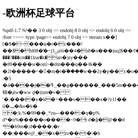
-欧洲杯足球平台
%pdf-1.7 %³�� 3 0 obj <> endobj 8 0 obj <> endobj 6 0 obj <>
/font <>>> /type /page>> endobj 7 0 obj <> stream x��]
[�$�~���φ�r�tc���!
��$�bl08�̓�~j3ݽriύ��4�s8�n���juq]$��/f�����gd������˯/֪'�*��v����8}
���?���cm��1lzar�k�aп�)zy���
�89����sr�om̔>�dm���q��/&��
�2f�����^�񛗿�m�i�ۢ����w��2y�p��c�o�
:�5
�4����j��ߟ_��g������_���5m�����l�����we����f�3����_^�������<��^o�
铞�ɟίw�ww ɠ�ĳsm�v�
ʹ�.���t�y�k�
=���o���x�?y11��
ú�ݕ�&o�k�
�:k.%�99��_*zuޞ���;�q�p%
d*�n%�����o����<9�t d�ĝ�@��d
*�h9m�;d����;�r
��;���e@_��x�zz��r:�\�b