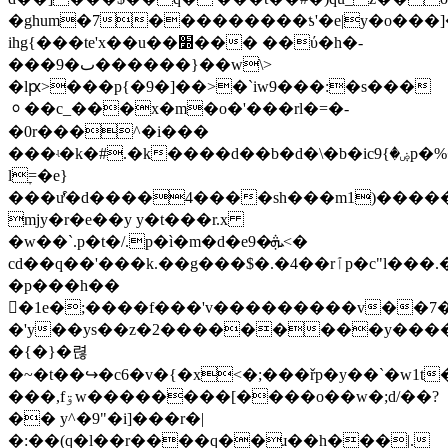
�ghum�7���������ƾ'�e|y�o���]
ihg{���te'x��u��׽��� ��ύ�h�-
���9�ٮ������}��w\>
�lԗ>���p{�9�]��>�`iw9���:�s���
ᆼ��c_���x�m�o�'���rl�=�-
�0r���^�i���
lׇ=�e}
���ư͒�d����4����sh���m1)�����
mjy�r�e��y y�t���r.x
�w��`.p�t�/.p�ì�m�d�e9�ܞ<�
cd��q��'���k.��g���$�.�4��rٱp�c"l���.�,c(r~�k����i9���ȝ̓2/
�p���h��
�1e�;����f���'v���������v��7�
�'y��ys��z�2���������y����.
�{�}�렪
�~�t��↪�c6�v�{�x<�;���řp�y��`�w1t�
���,fۊw��������[����o��w�;d/��?
�� y^�9"�i]���r�|
�:��(q�l��r����q��ɹ��h���|.