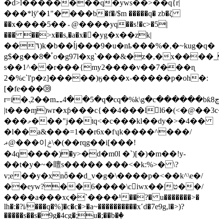
�d>l��������q�yws��>��q{r|
���*lӱ'�1"� ���b�f�/$m �����q� zb�ζ
��x����5��؞@����yq��s!�c>�5|
��� ��>x��s,�a�x��yg�x��zk|
��٦)k�b��ĺj���9�u�nҍ���%�,�~kug�q�
g$�g��ٴ�8o�g97l�xg`���&�z�,�x����_i8k���9���g��`����
s��1^��r���{my2����v��7�̵��ɳ
2�%c`l'p�z]�����)ӄ���x-�����p�oh�:
[�fe���㊳
r=i�.ְ2��m⚋4��5�q�cq�%k\g�c������bƙ8ڄ��\ı���r��(��,��&���� ,����b�1�(�n��e^�>��k{9s���1��f~�'(��
|t���ɱ)wr�xƥ���c{��4���ll6�(<�@��3c
���މ���"j��tq<�c���kl��dy�>�4��
�l��a&���=1��r6x�fʮk����^���/
ޣ@���이ݲ\�(��rqg��i[���!
�4q����)�y>�d�m0l �`)[�)�m��!y-
��t�y�~�䁴s����� ���<�k:%>� \?
v;e��y�xnȭ��d_v�g�\����p�<��k^\e�/
��eyw?��6����\ciwx��|ט��/
����a���xϛ�`����ʱ��?� u�������>�
lh�:�?i/���q�%]�c�c�>�a~����������x˹d�7e9g,l�>)?
�����s��s�9g�4cg�;u�;��b�ٖ�