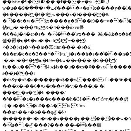
��ty6м�9�ʸ��ϩ�� �f���ܫ�yn>��ڱ
w�u��ٮ�<����9f����<�sx�
�h����r�!�1w���x�l�����8/
���;�w�ǧx����g�9��i9��=v���j
佔ei_\� ���#hg&�4���ǚxvʉ쿜
�0�&j�4�er�s�_����\vx���_9&�&k�x�
쌜�䚖�q�9�m�i�othd`~��\
<�2�}c[)�>��m�䓜c8m���-�r�6ˎ|
�k�m�c�o�3��*�]>z"ڗ�̌s��h�s��ͦ���n�5
r�\�d��^�ho�b9w�bw��e��� �5��آ ?
�r,��o,��7�]4pzj4s��u��es�#��vx/g�
s��)���r
�dz&p�x5�a�ʵ���g�x$��w���keۡhs��56�
���x�-��ޥ=�6�t���v;����i� �!
����u��h ����/
�'���a�s���o����h�3}��rf}f\^η�j��쇍
u}�a��k`�o#��/-�he9fms
��m>��<�o���q@�
�r���)6�<�o�6��x����p��.��i��w�б
�u� .�@���?��� ��-�k��翦