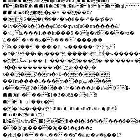
�mh��o� �(r%�|,��j�ź��yw�ǿ p� �n�.����s}
�'�l�����\�v����{��uǣ�@�e��s��5�����q[,
����hbi�&��זס�g�="����զ?
�2[12��{�9�<�b�8��~"��q$�v/
�1v��k�{3��φ63ǿc�qwso[u6�пn����&ʹ
�~lۅa.���1.��kt���5 �8g�v8���=z�
\1���<��x�^���^���t��
#u�3��� ��l�f\,_w�����~`g
�#���c�p���*����5r_:�w������5
�ڝڲ#j#��s{=���<�����s��i���m�y�!mj�9�\����d��o�=* [��o���
|0̗��˪�������o�5` ak���}�
z���7�m�>ŕޣ��)�
��{m����1���n� �p(ڀ\�#�
s��r@?����}!^�`���˩>�s^/a0�-
����9t�}���r�}�3�oϐߡ�tyh6
����=uٲ��o�
��ӑһ4�г��a?<�l�|c�_'�1o�.x�u'�z#b~�p]�t
��ox�3�sȗ6�u}
�,b�a1wbw���}s��܁��l�!d�%����$�o�tv�u�k81�f۪�'�_���o��3����1�a[/
��(s]qu��� �9q��}�qd��z
�yheƪ�{���<.�� ��s"�ahc:�w�g��1?