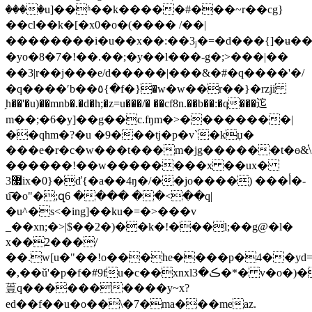
����u]��ʱ��k�����#���~r܏��cg}
��cl��k�[�x0�o�(���� /��|
��������i�u��x��:��3ⱼ�=�d���{]�ʉ��}
�yo�8�7�!��.��;�y��l���-g�;>���
|��
��3|r��j���e/d�����|���&�#�q�� ��'�/
�q ����ʹb��٥{�f�}�w�w��r��}�rzji
̗h��'�u)��mnb�.�d�h;�z=u���/� ��cf8n.��b��:�q���迱
m��;�6�y]��g��c.ʩm�>��������|
��qhm�?�u �9���tj�p�v`�kџ�
���e�r�c�w���t���m�jg������t�ɵ&֗\���
������!��w��������x ��ux�
޷3ix�0}�ď{�a��4ŋ�/��jo����) ���أ�-
u͡�o
"�;զ6 ���� ��<��q|
�u^�s<�ing]��ku�=�>���v
_��xn;�>|$��2�)��k�!���l;��g@�l�
x��2���/
��.w[u�"��!o���he����p�4��yd=
�,��ǔ'�p�f�#9fu�c��xnxlڪ�3�*� v�o�)���='�^�ړﻂ��3���&p�od�
䔇q����������y~x?
ed��f��u�o��\�7�ma���meaz.