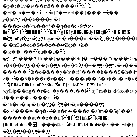
�p�:�1v�w��mƌ�����>h.|
�~f�ao��{=u}7�grd��{���· ;��
y�@/u��6���yt�!
���;s�}n.��^*��q�u�9߻|
�a�����i���/�g��{y.���e��dy���cj�<�,� �5!�
��5��y�xxݓ9�o�i�5���nu��s��t���t����}n�.���!
� �m3u�od�$��z��0q;�z�-
�;g��_��ou��a�
�t���򗫺n��{����>te]�_~���7'ύ���<~
p�9��ԑz���}i�rn�y�%�=�>�y�o���
�����h�o�&��y�\v�)f{����h���5�h�4
v���5�k��e�r��n���q��%�m|t�p�le�v�
l}��#w����5_��3�-�=�{{hks�=�s�n�}
ێy[l4p��ng��r�e_�y���.��kzj'}m�fs_d^kԕ�e>p�og���gך�h��yqh��]�1�c��
d��a^�� q���x�
�#h�m�|op�{c��~�0�jn����
�^���=4�q��:n�n���z.�a0m��5q^��f
������gԑ��e��п[l�l3�juk�k#���;
{�q��ø��nօ�׮= ���߷c�ˤ<�:�5ǳ��d�ܿ����d�}
����ܷ��|