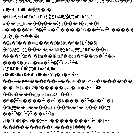
��s�[��q՘�ݹ�8���*�[�^�aၖx��{�qټ~aky���l��~dc=]�p:��0�â�ж��ئ i�k��`�6j�/
�:��=�����t棖뻾�-�-
�աoy���*��.'x�u�r4����k��ܛ?
w��-]e_h#���j���j���d�v)��l
o�n���kbc�w����;�fxk��r- _��
���
[;0a�-ꔥ�� �t-
�2s�]���wω��;�f�3by�*�{ƙ�5(|
�4@,~��� �j�4,llϯ��z}_��/�֫���r;s
�k��m� �[m��刷iz!'�\bc;s�=��vp��i-
���$�,óks �ܞӌ��dv.z�-
v�.��<)`�í'�b��z��]��|
�����6�u��z��1����x�(ӫq�u�/
���]e���h����3e_�n*�s����f��)
� �=&{ס�t;7�/�����zދo�uu�ޗ ��i
��z����npp_s{muܮ��}
�*�w�����r�k���`��4��}
�%��m����o}h-��%s�*�n{��3�
���h��y 湁
yt�10�j�vu���������� �}
�.�å�����u�� ���yᛮ���|]�