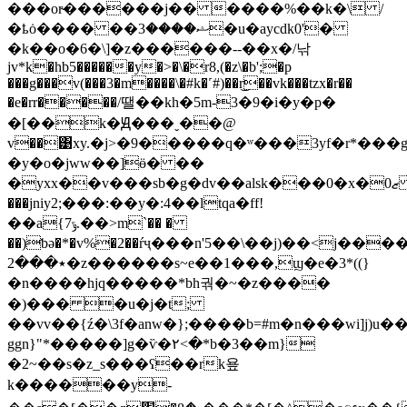
���or̴������j�� ����%��k�\ /
�ҍȯ���� ��ޝ����3�u�aycdk0'�
�k��o�6�\]�z������--��x�/낚
jv*k�hb5������y�>�\�r8,(�z\�b';�p
���g���v(���3�m����\�#k�˹#)��r͜��vk���tzx�r��
�e�rr�����/땔��kh�5m-3�9�i�y�p�
�[��k�Ԭ���ˬ��@
v��͹xy.�j>�9�����q�ʷ���3yf�r*���g
�y�o�jww��]ӫ� ��
�yxx��v���sb�g�dv��alsk���0�x�ޒ0
���jniy2;���:��y�:4��ltqa�ff!
��a{7ݹ.��>m`�� �
��)ƅǝ�*�v%�2��ŕҷ���n'5��\��j)��<j�����
٭���2�z������s~e��1���,ϣ�e�3*((}
�n����hjq�����*bh궊�~�z����
�)��� �u�j�t;
��vv��{ź�\3f�anw�};����b=#m�n���wi]j)u�
ggn}"*�����]g�ѷ�۲<�*b�3��m}
�2~��s�z_s���ʕ��rk욮
k������y-