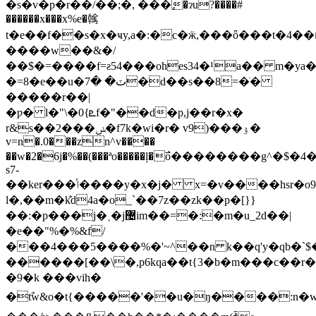
�s�v�p�r��/��;�, ���ٕ�ɂu?����#
������x���x%e�䮧
t�e��f��s�x�ҹy,a�:�c�ӝ,���ȫ���t�4��
����w��&�/
��$�=����f=ƨ54���ohes34�¹a�� m�y
�=8�e��u�ٽ� �7�d��s��8=�ֹ�
�����r��|
�ƿ� l�"\�0{ܧf�"��d�p,j��r�x�
r&s��2���ݭ�f7k�wi�r� v9)���ۉ�
v=n�.0���zn^v����
��w�2�6j�%��(���ªo�����ļ�߯o��������g^�
s7-
��ker���ݴ����y�x�j� x=�v����hsr�o9�����55@q�cf�kh�0��rd�k�?
l�,��m�k̐d4a�o_`��7z��zk��p�[}}
��:�p���j�˱�j޴im��=�:�m�u_2d��|
�e��"%�%&f/
���4���5����%�'~^��n k��q'y�qb�`$
������[��\�,p6kqa��t{3�b�m���c��r�
�9�k ���vih�
�tࣽw&o�t{�����'��u�ŋ����:n�w