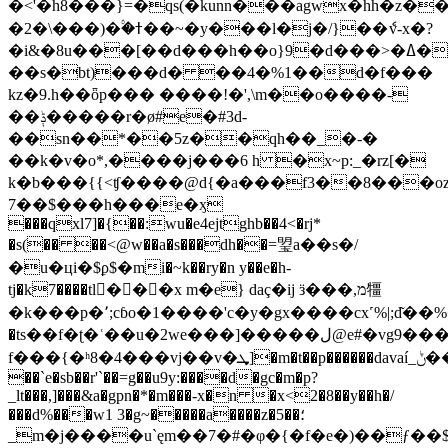
�<'�h8���}=�qs(�kunn���agwx�hh�z��~�ޖ(#���r��m�d�*�s'��<��/e�q�ٝf����0��b��$
�2�\���)�۟�ߙ��~�у���l�j�/}��ެv-x�?
�i&�8u���[��d���h��o}9�d���>�ߡ�x�f��)7�05�?
��s�bt)���d� ��4�%1��d�f���
kz�9.h��ȫp��� ����!�',\m��o����-
��ݙ�����r�ø#e�#3d-
��sn��*��5z��qh��_�-�
��k�v�o*,����j���6 h �x~p:_�rz[�
k�b���{{<ʧ����@d{�a���f3��8���o
7��$���h���e�ӽ
���qxl7]�{��:wu�e4ejtghb��4<�rj*
�s(�� ��<@w��a�s���dh��=琞a��s�/
�u�цi�$ϼ$�mi�~k��ry�n y��e�h-
tj�k7����tl���x m�e} daç�ij ӟ���,מ㹔
�k���p�٬;cɓo�1����'c�y�gx����cx˹%|;d͂��%����a�.�s�߶�ӹ0�
�ts��f�ʈ�ʿ��u�2we���]�����ل@e#�vg9���
f���{�ʰ8�4���vj��v�ܜ]�m�t��p������davaí_ݨ���e��9�b�.;@���'p2��
��`e�sb��r'`��=g��u9y:����d�gc�m�p?
_lt���,]
���&a�gpn�*�m���-x�n �x<2�8��y��h�/
���d%���w1 3�g~�����a����z�5��؛
_m�j����u`ęm��7�#�φ�{�f�e�)��ƒ��