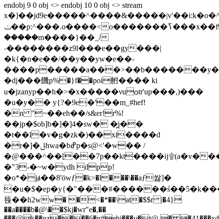
endobj 9 0 obj <> endobj 10 0 obj <> stream
x�]��jd9e�����^����&�����|v'��i:k�o�
ݖ��p:^���.o����<o�������ߖ���x��f9��o�����|s;�?ޯ
�����m����}��_/
˗��������z9l���e��gy���|
�k{�n�e��/��y��yw�e��-
����p�����a���>��b�������y��.���
�dj���饑p%�}f��poi䑧���� ki
u�jzanyp��h�>�x�����νuѻtr'up���,)���
�u�y�� y{?�9e�'��m_#hef!
�n "~��eh��/s&er!r%!
��jp�$ob]b�]�]4�sw� �̪i��
�t��l�v�g�zk�)��xi����d
�r�]�ݪhwa�bߝp�s@<'�w�� /
�@���^��[��7p��kt����ĳ۩(a�v���٩z'�e�5�q��a�r�������~
�"3-�~w�ydh dpp!
�o*�jⱥ��8'ӧwƒ�k>�l���\��aƒ쌇]�
�u�$�ep�y{�"���#������ś��5�k���
뜑��h2ww� �<�*��\at�$$r |�4}
��a����b�@\��$kj�wr"e�,��
���@k��nz����6�n#ehi���u�t@.� �41���xd