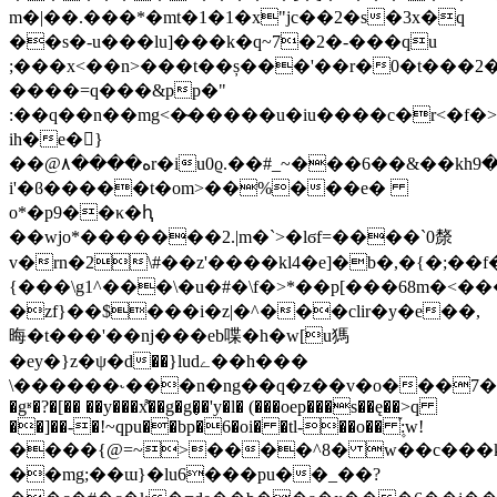
m�|��.���*�mt�1�1�x"jc��2�s�3x�q
��s�-u���lu]���k�q~7�2�-���qu
;���x<��n>���t��ș���'��r�0�t���2���
����=q���&pp�"
:��q��n��mg<�̴�����u�iu����c�r<�f�>tn
ih�e�}
��@۸����هr�iu0ϱ.��#_~���6��&��khߋ>�9?
i'�ϐ�����t�om>��%���e�
o*�p9��κ�ԧ
��wjo*�������2.|m�`>�lϭf=����`0漦
v�rn�2\#��z'����kl4�e]�b�,�{�;��f
{���\g1^���\�u�#�\f�>*��p[���68m�<����t��v
�zf}��$���i�z|�^���clir�y�e��,
晦�t���'��ǌ���eb喋�h�w[u獁
�ey�}z�ψ�ԁ��}ludے��h���
\������˞���n�ng��q�z��v�o���7���
�gʶ�?�[�� ��y���x͌��g�g�̬�'y�l� (���oep���s��ę��>q
��]��-�!~qpu��bp�6�oi� �tl-��o�� ۪֡:w!
����{@=~>����^8� w��c���ks�
��mg;��ɯ}�lu6���pu��_��?