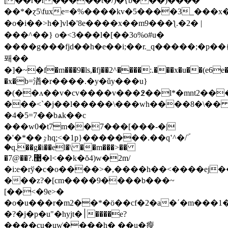
[��r�r�����t�/)�{b���)����
��*�ɀ5\fuxe=�%����kv�5����3_���x�
�o�i��>h�]vl�'8e����x��m9���ƪ.�2� |
���^��} o�<3���l�[��3o%o#u�
����g���fjd��h�e��i;��r._q�����;� p��{��u���.
퐤��
�]�~�f�m���9�ls,�fj��2^����:.���x�u��(e6e
�x�b=湭�r����.�y�ǔy���u}
�(��ʌ��v�cv����v���߶��l*�mnt2���
���<`�j��l�����\���wh����8�\�
�4�5=7��bѧk��c
���w0�t7m��7���[���-�|
�'�*��ٷhq;<�1p}�������.��qʽ^�/ۜ
�q.��g�i��el�\ ��m���>��
�7@��?.޹�l<��k�ŏ4)w�2m/
�i:e�rў�c�o����>�,����h��<����ej
���z?�[cm����9����b���~
[��<�9e>�
�o�u���r�m2��*�ö��cf�2�a�΄�m���1�
�?�j�p�
u"�hyjt�׀����e?
����cu�uw͗����h� ��u�瘦