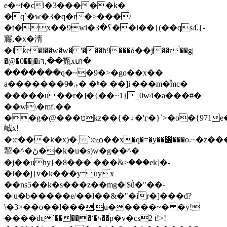
e�~f�cl�3�����k�
�q`�w�3�q�r�>���/
�t�x��9wi�؟�3��i��}(��qs4֝.{-
㝲,�x�湑
�lǩe�l��w�w� '���ħ9���δ��j��r��g|
�@�0��j�i٦,��㽅xտ�
�������q�~�9�>�gο��x��
a�������؋�9� �ʰ� ��]i|���m�ͫmc�
�����u��r�]�{��~1}_0w4�a���#�
��w\�mf.��
��g�@���טkz��{�۽�'ӷ�}`>�o�{971e�d]�#y#����
峸x!
�:c���k�x)�͵`:eߘ��x�q�=�y��౒���o.~�z�������in�d�h��6p��
㸷�^�ڻ��k�u�s)w�g��^�
�j��uhy{�8��� ���ؙ&>���ek]�-
�l��j}v�k���y=uyx
��ns
5��k�s���z��mg�|$ǜ�"��-
�|u�b�����e/��l��&�"�ir�]���d?
\�3>��o��l���.u�����~� �y!
����dͼ`�����ʻ�ϟ��p�v�cs2 t!>!