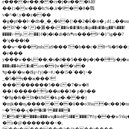
e����e��;� �cs�j�o���k卵
��{ɂ�w���b;%�,ir�9��8�䳫
v�^ʲ�/.y��z���
�g�pf��l<�db�_�_�k�{\��2�ǩ�/e�ۊd{.;,��uɯi�%m,_����\vf�krm�r���ŷͤ�7:�
� 0?�^�?.i�澱��s��6e�i�!�&y�qu��s�l�eg��%���!
����\~ρ.-��}f�)�i�ɹh�fs܍ex���9^�}"ig��?
�'q���l�
��w~���]mlхu9���7�b��c�.8=%�9��:
�e���
y���w��i,��;�s�d��5���p�)��y�j�u�u
���u��4uː�o� ˪οx�r]w��\s�
۹p��'�w�i$ҙ>ѓy)�>#./��\5�`��ƪ>�
_�5�ҷ��җ���?
���������5��{�7�w�8
��{�����a��и��3� p�)\��
˟�9g�&�0t�k9d�k.p�-���}
�mjk��ҧ�������ů��o3fsu�c��]�tu
~�"��-ҁ�i�d�^��\���
�n�����m���wtq�4oh4�����l7۴t\y���
�s�@�������<�,