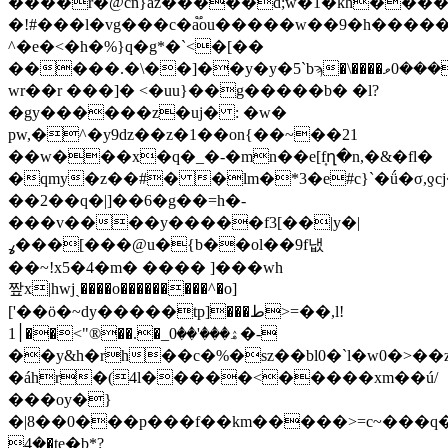
����r�@cn}az�����d;w�1�kh���
�!#���l�vg���c�a֟ou�����w��9�h����
^�e�<�h�%}q�g*�`<�[��
�����.�\��]��y�y�5`bϡ�\����܆����0ވ�
wr��r ���]� <�uu}��g�����b� �l?
�gy������z�uj� : �w�
pw,�^�y9ǳ��z�1��on{��~��21
��w���x�q�_�-�mn��e[f͎ղ�n,�&�fl�
�qmy�z��#� �lm�*3�e#c}`�ǘ�σ,ƍcj�'�og2i�c��r]3ߛ�v�>���u��m�mu�c�:���*�(�*���mr���ǹ��/qu;'׬l�d
��2��q�|]��6�g��=h�-
���v����y�����f3[��|y�|
ߩ���[���@u�{b��ol��9f냆
��~!x5�4�m� ���� ]���wh
짶 x|hwjˎ����o���������^�o]
['��ö�~dy�����tp]���ط>=��,l!
ۿ���'��0_�.��®">��׀1�-
��y&h�rh��c�%�sz��bl0�`l�w0�>��
�áhr�(4l�����<�����xm��ú/
���oy�}
�|8��0���p���f��km�����>=c~���q�=�
�4�te�b*?