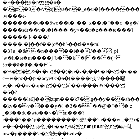
�˅���i�p �n�
�\g#�0�/voj]ys�n�_e�u�[��������
.w���e-
�������o��5wo��t�"��_x��t�"��c=�g�/
����sdr��v�.�i��� �y<��r�z���te���]
����� ]4���/
����.�]��f��(o#�h^��t$�=�m!
�3ٲa_�&�n���ׂ��i��.'��_pl
'w�h�ы�m����j{b��k�j���(|=
ڏo��ӑ�]f�f��i-
�%��&�c�m��)�p�z�,��9�f�s :�n��
c⏤w�pc��|>�6cyӗ\0c�a�(����r㧍'7����㬬
w܂�:n��ov�:q�q ��u`��r���o&!���
�6�?
�����le6]��ί;ɰm���k7�lg��y���ah��kb(���
�kv��v����y�! �3����@�"�� z
˽�3��de�wto��<�̊?m���?
r���7��^p��������7gj��2a���wl_�r
w�=��l� ge\�b��ԥ%k ���{��:�^��@=唗
mw�p����\e�)夨��6vdv�