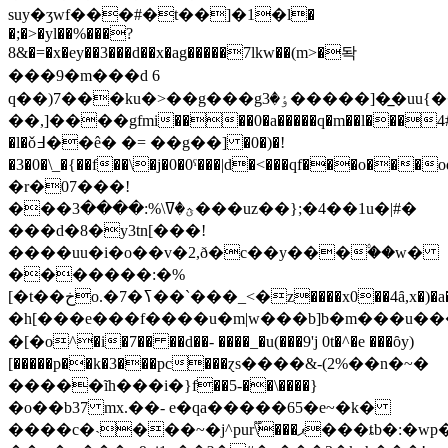
suy�ӡwf���#�t��]�1�l�
�;�>�yl��%���?
8&�=�x�ey��3���d��x�ag�����7lkw��(m>�돡
���9�m���d 6
q��)7���ku�>��g���gٶ�3�����]�̲�uu{��a������cy|
��,]����gfmi����0�a�����q�m��l���4#�
�l�ǒ߃��ê� �= ��g��] �0�)�!
�3�0�\_�{��f��\�j�0�0ˤ���|d�<���qf���o�
�r�07���!
���ؿ�ߜ\%:����3���uz��};�4��1u�|#�
���d�8�y3tn[���!
����uu�i�o��v�2,ð�c��y���۟��w�
�������:�%
[�t��خo.�7�ߖ��`���_<�z����x0��4ȃ,x�)�a�������b�����m�(���ͽ���|
�h[���e���f����u�m|w���b]b�m���u�
�[�o^�i�7�� ��d��- ����_�u(���9'j 0t�^�e ���ȏy)
[�����p��k�3���pc���ɀѕ����&-(2%��n�~�
�����ĩh���i�}f��5-��\����}
�o��b37 mx.��- e�qa�����65�e~�k�
����c�˴���~�j^pur\֟���ޕ���ȶb�:�wp��v����z���