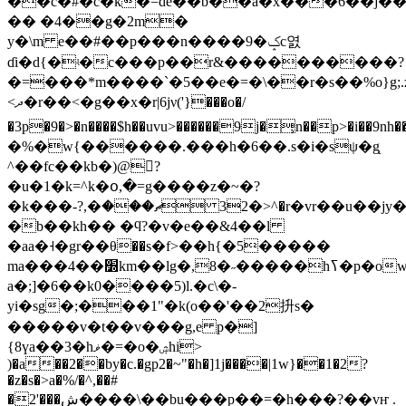
�
�c�#�c�k�=de��b��a�x���6��j��q
�� �4��g�2m�
y�\m e��#��p���n����9�ݤc엸
ɗi�d{�ʵ�c���p��r&����������?
�=���*m����`�5��e�=�\��r�s��%o}g;.z
<ދ�r��<�g��x�r|6jν('}���o�/
�3p�9�>�n����$h��uvu>������9j�̹n��p>�i��9nh���wb���10/te=޿�
�%�w{������.���h�6��.s�i�sψ�g̨
^��fc��kb�)@?
�u�1�k=^k�օ,�=g����z
�~�?
�k���-?,�ޗ��� <�32^�r�vr��u�
�b��kh�� �ϥ?�v�e��&4��l
�aa�˧�gr��θ��s�f>��h{�5�����
ma���4��׽km��lg�,8�˶�����hߖ�p�ow��5h�/
a�;]�6��k0����5)l.�c\�-
yi�sg�;���1"�k(o��'��2抍s�
�����v�t��v���g,e p�]
{8үa��3�hޥ�=�o�ۺhi>
)�a��2��by�c.�gp2�~"�h�]1j����|1w}��1�2?
�z�s�>a�%/�^,��#
�2'���ش����\��bu���p��=�h���?��vҥ .