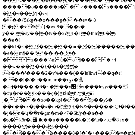
��۰c����n���yq�{���ld�*��;1����
�����o�����s��`>����s����ƪ
��v��?| �cy|
���{5skg��o���g�)��s=� 8
�g�÷&t߮e}�wd8���s�
y��:�sy���tv��x?1�1�fhm0�/
��a�!
��k1�<������nc���������
�e�m¶��""�� ��_�
�z���`^mǘ�oj���;� ~
i
��w�����{��k��
iӛ���'����2�v%���(��]u]kwi��q�r!
�!��j�/�;r��m,;m��ԣx�㵯
�#ej�l���t�6�~���y׹w���leyy/���
�#μ�r��lk���ç�t$ң�, ��?
j�ju���xo��kʓ4�d��9p��yڐ�
��d��ox�]��x�m�0{�&&�e����<˿9�t��
�j�n�կ��r�gm�m�<7�6b/y��n��
�g�kör�e΁.�c��u�����k�%�\u�>p߸�8ۀx�
��������o.���
������b����8�[�]�>���i�=�mf