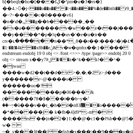
b[�beԛb֛�ho�[���fڳ�ʴ'pm�u�3�rs�}
��4.>󘮡�j<���o��n�� �>i��n����%�de��htõi�� r9_
�~?~����c�8����v6}
�n�\d�ۑ��g��b�����_��
�v�a�������rv�w��e�r��j���
��y����*�p�!q��uv�'�e�u�ir��
ctv�ւ��߫��(��n��*_8��r��:���:\�)�٤��\��ʨ�!
�1·��f�4k��x8h��eݨ&v�ѡ�qmhx��:}����
endstream endobj 19 0 obj <> /font <>>> /type /page>> endobj 20 0
obj <> stream x��yݪ#7 �/��z�^k��k!� �^�
�jwaa
����w�d2��i��d�r>�,�,�2 z>߃���
y������e~@����s�
������oo�?
���������p�06���&
(�\����78�$���i��b~y�ٝ/
��~ܼ=�à���v��ŧ_�h�d�n8޼3��o�����̾�.�`��c��xn��z-
�*�� ���j� k�fh�4]d9*;-m�/
����es`��(n�2�}1;��@�c1��l%b��@5�
w� 
~�_у���]#��\�6xh�x���\��9���u�