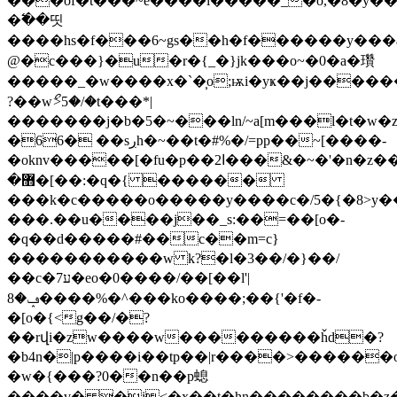
���of�t���~e����l�����_�o,�8�y��
�߱��띳
����hs�f���6~gs��h�f������y���a
@�c���}�u�r�{_�}jk���o~�0�a�瓚
�����_�
w����x�`�̹o;ѭi�yҝ��j������
?��wޯ>5�/�t���*|
�������j�b�5�~���ln/~a[m���l�t�w�z
�66� ��sڔh�~��t�#%�/=pp��~[����-
�oknv�����[�fu�p��2ا���&�~�'�n�z��s���k�f�������r��f�a�^���m�lա��x�ջ?
�޻�[��:�q�{ ������
���k�c�����o�����y����c�/
5�{�8>y�
���.��u����j��_s:��=��[o�-
�q��d�����#��c��m=c}
�����������w k?�l�3��/�}��/
��c�7ע�eo�0����/��[��l'|
ݡ�8����%�^���ko����;��{'�f�-
�[o�
{<g��/�?
��rվi�zw����w���������ȟd�?
�b4n�|p����i��tp�
�|r����>������o8
�w�{���?0��n��p螅
����v� �i<�x��t�hn��������b�z�