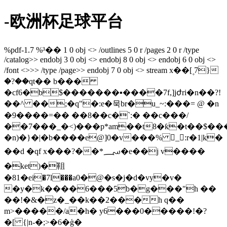
-欧洲杯足球平台
%pdf-1.7 %³�� 1 0 obj <> /outlines 5 0 r /pages 2 0 r /type
/catalog>> endobj 3 0 obj <> endobj 8 0 obj <> endobj 6 0 obj <>
/font <>>> /type /page>> endobj 7 0 obj <> stream x��[۪ 7}
�?��qt�� b���
�cf6�b$�������▪����7f,]jժri�n��?!
��^ ��;�q"�:e�묵br�u_~:���= @ �n
�9����=�� ��8��c�`:� ��c���/
��7���_�<)���p*am��t8�ƙ�t��$
�n)�}�|�b����e@]0�v���% _:r�1|k�
��d �qf x���?��*؄�e��j v����
�ket)�靻
�81�ei�7l���а0�@�s�j�d�vy�v�
�y�k����6���5b�g���"h ��
��!�&�z�_��k��2���h q��
m>�����/a�h� y6���0�����!�?
�[ {|n-�;>�6�ģ�