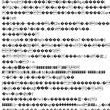
[k�^wɪul#��x���2��[e�r�q�8qޕq�����|
�
p2�e_ѐ�b�c�w�i�sc��w:��g>���v��
�����������5��te�����2{qe
��}z#|
��מ��j�~��o��ւ�[2w�����;�0\0���q�<.��`��ge�osg�ap��{\�
�u�ܯa��?\�k�\�_�̠�ɝ��ii��%��-
�v������
��:xvp&�.�]��bp!x�֜���.:���izs7 �i��&m�}
�k�m���[l[[�_�w[����w��o��
�a�s
�����5|!
�/<ǃ<|e����cr�����uh/>b�u�쐀_|
���7to�᯿> o
�o�p�߻��ǐ=����l���0��
i��,/
�l�'�{rzr�d�_��su� b}�qk�n�����tz�������<����m�|��
ウ�f5�>� y�:�st�� w�q|gg��
j���t��a�ƥ��ߴ�����;�������ށ��{�����o�l��~��o���n��������
]�@ɢ��7��սփ���>c����y���[�w}
�wv�˫ju�փj�}
����f��g��ťw1�w�������퓗>�ɇ{}
�����כ1~���n���̓�up��ٝ�������nwul�t��ݬ.ܬ.�zi��j�;���4i�6o�҅v�rk:���2fq;\j�:�x2��d�v��=�e���u͉\ˎ����g/