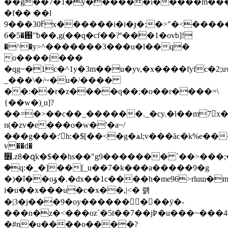
��ǵ��7�1�y������i�����m��
�f�� ��l
9���ߓ30x������i�i�ɟ�:�>"�<�����dyy��q�}
֐�5�6"ƀ��,g(��q�cf��?º���1�ovb]!
�^�y>^�������3���u�l��q�
o����|���
�qg~�1c�^1y�3m��u�yv,�x����fyfc�2;u
_���\�/~�u�/����
��:��r�z����q��;�o��r����=\
{��w�)ˍu]?
��=�>��c��_������._�cy.�l��m7
n(�zv�e���o�w�'�a~/
���g���:'h:�$[��<�g�ѧl;v���ȁc�k%e���
v��d�
׾.z8�զk�$��hs��"g9������� `��>���;��2,k����m&t��a�u��dde�b��b��nc�x_�k��ۣ
�q:�_�]��[_u��7�k���a�����9�g
�)�ǐ��oۆ�.�dx��1c����h�me96>rluɯ�mj?
i�u��x���u�c�x��,|<� 럙
�|3�j���9�oy���������ÿ�-
���n�z�<���oz`�5t��7��j߈�u���~���4�c
�#n�u����o����?