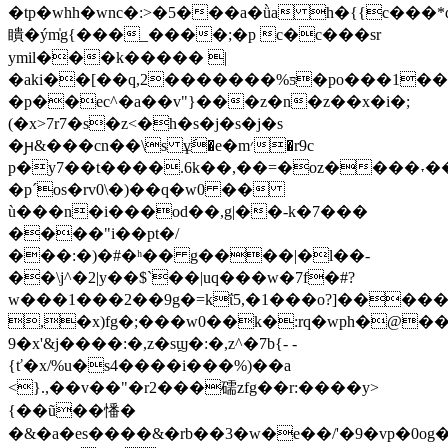
�tp�whh�wnc�:>�5���a�ǜa h�{{c���*d
瞶�ým̍g{���_����;�p c�c���sr
ymil���k����� |
�aki��[��q,2�������%ƽ�po���1��
�p��ec^�a��v"}���z�n�z��x�i�;
(�x>7r7�s�z<�h�s�j�s�j�s
�ԩ&���cn��\s ұَ�e�m׳�r9c
p�y7��t����.6k��,��=�oz����˕��٨4tz
�p´os�rv0\�)��q�w0 ��
ù���n�i���od��,g|��-k�7���
����"i��pt�/
���:�)�#�ʰ�� g����|�l��-
��\j^�2|y��$`��|uq���w�7f�#?
w���1���2��9g�=kΐ5,�1���o?]�����5.�.
,�x)fg�;���w0��k�:rq�wph�@�
9�x'&j����:�,z�sϣ�:�,z^�7b{- -
{ť�x/%u�s4����i���%)��a
<}.,��v��"�r2���礝zfg��r:����y>
{��ũ��憣�
�&�a�es����&�rb��3�w�e��/'�9�vp�0og