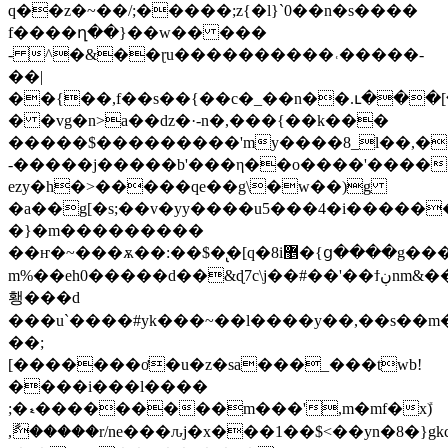
q��z�~��/;�����;z{�l}`0��n�s����
f����ղ��}��w�� ���
- ^�&��ɽu����������˓�����-
��|
��{��,f��s��{��c�_��n��.ւ���
� �vg�n>a��dz�·-n�,���{��k���
�����$���������'my����8_l��,��
-�����j�����b'���η��o����'�����]
ezy�h�>�����qe��g\�w��)g
�a��g[�s;��v�yy����u5���4�i�������i؋
�}�m���������
��ҥ�~���ѫ��:��$�̢�[q�8i޵�{ց����g���8j�ham>���
m%��eh0�����d��&ɖ7c\j��#��'��ϯڹnm&���t�z�՝���z�_�v�<׶}
횅���d
���u`����#yk���~��l����y��,��s��m�
��;
[�������ơ�u�z�sa���_���twb!
����i���l����
;�ޑ���������m���',m�mf�xܺ)
,ާ�����r/ne���ԉj�x���1��$<��yn�8�}gkc�