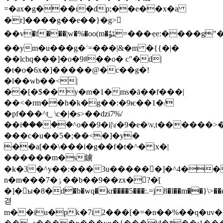
=�ax�g���ɩ�dp;��e��x�a
�r]����g��e��}�g>𸳾
��v�f���|w�%�oo(m�ﯱ=���ҿe:����g"��68��m����[,��scnk�ў��u�
��ym�u���g�ʿ=���|&�m �{{�|�
��lcbq���]�o�9#��o� c"�d|
�t�o�6x�]�����@�c��g�!
�l��wb��<|
��[�$��y�m�1�ms�ā��f���|
��<�rm��h�k�g��:�9ѥ��1�/
�pf���^t_ \c�|�s>��ǳi7%/
��iް�����^o��9�i|\
ɾ�9�e�\v,t������>
���c�u��5�;��<�]�y�
��a[��\���i�g��f�t�^� |x�|
������m�s鐪
�k�3�^y��:���3u������]�^4��%
n�m���7�ٶ��b��9��zx�?�[
�]�ы�8�d�b�wq�kr����5���:.=j8�l��m��}\>��e
겯
m��iu�pk�7i2���[�=�n��%��q�uv�