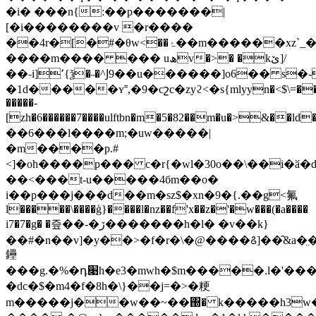
�i� ���n{:��p�������|
[�i��������v �r����
��4r�[�#�θw<��ۂ��m������xz`_�
����m���� ��� uھv�>� �kێ]/
��˗i]՚{ѯ�˵�^Ϳ9��u������]o6�� s�-6����m�l]�
�1d�����ʏ˭,�9�cշc�zyϩ<�s{mlyyn�<$\=��º
�����-
[zh�6������7����ulftbn�m�5�82��m�u�>&��ld
��6���l����m;�uw�����|
�m����p.#
<]�oh����p��� c�r{�wl�30o��\��i�ӑ�
��<���t-u�����4бm��o�
i��p���j���d��m�sz$�xn�9�{.��g<氟
l�����\����ģ}����l�nz��f'x��z�'�w���(�a����
i7�7�g� �즢��-�ڒ�������h�l� �v��k}
��#�n��v]�y��>�f�r�\�@����꯴]��̑&a�
鑸
���g.�%�դ׉h�e3�mwh�$m�����.l�'����>�|
�dc�$�m4�f�8h�\}��j=�>�粳
m
�����j��w��~��΀� k�����h3w�