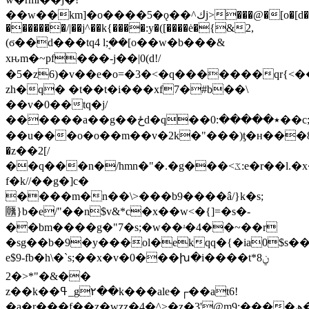
��w��km]�o����5�ǫ��^كj>���@�[o�[d�zs�,e-
�������/|��j^��k{����:y�([����ė�{&2,
(ϭ��d���tq4 lܱ;��[o��w�b���&
xԋm�~pf���-j��|0(d!/
�5�z6)�v��e�o=�3�<�q�������qr{<
zh�q� �t��t�i���xf7�#b��\
��v�0��tq�j/
������a��g��ځd�q��٭�����:0��c;�d���])�o�b�:�/
��u���o�o��m��v�2k�"���)ƫ�н���
�z��2[/
��q���n�/hmn�"�.�g���<ػ:e�r��l.�x�o��:�]%{�5n�������_����tk�zk��w9z�ig�'��ܗ�qf��v�8�u��g��z��ڰ��f�>cf�g��v��ڽ�r�n�\��3��r\�����͊��9o��naa�b�j}
f�k//��g�]c�
����m�n��\>���b9����â/}k�s;
㔶}b�e/"��n$v&*c�x��w<�{]=�s�-
��bm����g�"7�s;�w��ʴ�4��~��r
�sg��b�9�y���ol�ekqq�{�ia0$s��
e$9-fb�h\�`s;��x�v�0���խ�i����tݧ8*
<�2*"�&��
z��k��ߟ_g۲��k���ale�┌��at6!
�a�r���f��z�wzz�4�^>�z�3'@m9:����ھ�������_vǡ�)��li�_���(}