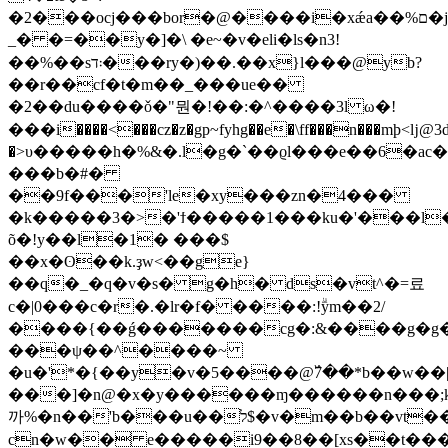
�2���ocj���bor�@����i�xǽa��%ם�j���ebu!w�%ԃ>a��<�
_� �=��y�]�\ �e~�v�eli�ls�n3!
��%��s܃ד���ry�)��.��x}l���@yb?
��r��cf�t�m��_���ue��
�2��du����ǒ�"뭔�!��:�^����3l ω�!
���i����<���cz�z�gp~fyhg��e�\ff���n���mþ<ǉ@3d2�q`��
�>υ�����h�%&�.l�g�`��ϱl���e��6�ac
���b
�#�
��9f���'le�xy���zn�4���
�k�����3�>�'ϯ�����1���ku�'���l�
õ�!y��l�1� ���$
��x�ʘ��k.ҙw<��ge}
��q�_�q�v�s� g�h� ds�vt^�=료
c�|0���c�r�.�lr�f� ����:!ۗym��2/
����{��ǵ�����
��cg�:&����g�g�
���ψ��^����~
�u�'*�{��y�v�5����@߰7��*b��w��
���]�n@�x�y������ɱ������n���;k
까%�n��'b���u��ל$�v�m��b��vt��oǁ�j���e��7u��ޏ5c�����ʌ�w�p�y�u͹��m�t0
cn�w�� e�����i9��8��[xs��t��