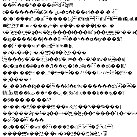
���#�*����edq體
c������a06ȼ�`ޛڧ�x�h��e4��� �~
�f�]�ؖ��u"u�u����1ީa�7�x��]s��k��pnb�ė
�� ��0puކ ���y^�mg��y����[��a|�
z�5��g�w�����l���8s`p���t��
�sg����l��|���0~��^��ct�ty���&?
�� ���үm*�qe[ِ� \6��]g
�7�z�o�{c�;�l�ll�ɹx���
���y�\��i u��(/�;r=� �~�/�nw�aa�a|
�c�m�ti�#�u��,'l��cy�!�,;#u���o8��]ίl/
���q��l��_*����2��t]>x\�ϟ�
�[����l/
�_��3��fq�����k[�u4w������xh���oa��\��޽���o�{$m6�8v
䡩lǚx횏��kٿ��^��cۑ�j6x^d:x���k��\g��?
�6���:�� ��^?
�z��p���
����m8;��ݎ��%���]
��f���ŵp�ê�g��÷e����*����`{�<�%
�o�����
�g����wx'�t���2�a? v�)o1!
����u��� �m�6����x㊝