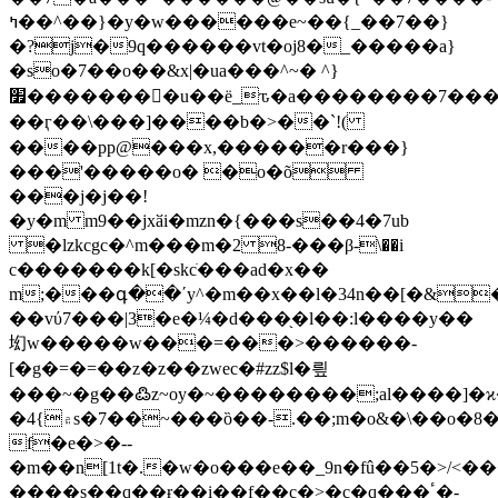
ߤ��^��}�y�w������e~��{_��7��}
�?j�9q������vt�oj8�_�����a}
�sο�7��o��&x|�ua���^~� ^}
׿�������󳗾�u��ë_ԏ�a��������7��������$&!
��ӷ��\���]����b�>��`!(
����pp@���x,������r���}
���'�����o� �o�õ
���j�j��!
�y�m m9��jxӑi�mzn�{���s��4�7ub
�lzkcgc�^m���m�2 8-���β-\��i
c�������k[�skcׂ���ad�x��
m;���գ��ʹy^�m��x��l�34
n��[�&�
��vύ7���|3�e�¼�d���֖�l��:l����y��
㘭w�����w���=���>������-
[�g�=�=��z�z��zwec�#zz$l�릪
���~�g��߷z~oy�~��������;al����]�ϰ�o
�۾}4s�7��~���ȍ��-.��;m�o&�\��o�8���6u��sv�oz�
f�e�>�--
�m��n[1t�.�w�o���e��_9n�fû��5�>/<�
����s��q��ɍ��i��f��c�>�c�q���ٴ�-