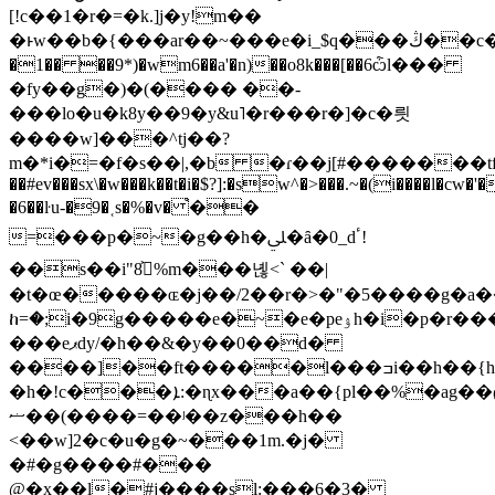
[!c��1�r�=�k.]j�y!m��
�ͱw��b�{���ar��~���e�i_$q���ڭ��c��۲��ܲ��^�e�q}
�1�� ��9*)�wm6��a'�n)��o8k���[��6ѽl���
�fy��g�)�(���� ��-
���lo�u�k8y��9�y&u˥�r���r�]�c�릣
����w]���^tj��?
m�*i�=�f�s��|,�b �ɾ��j[#�������tf�
��#ev���sx\�w���k��t�i�$?]:�sw^�>���.~�(i����l�cw
�6��ŀu-�9�˱s�%�v� ֩��
=���p�~�g��h�ﲇ�ȃ�0_dٴ!
��s��i"ڀ͐8%m���녢<` ��|
�t�œ�����ɶ�j��/2��r�>�"�5����g�a�
ከ=�;i�9g�����e�~�e�peۉh�i�p�r�����?
���eޕdy/�h��&�y��0��d�
����]��ft�����l���ߏi��h��{h�~�?
�h�!c���ܐ:�ɳx���a��{pl��%�ag��ϱ
ޟ��(����=��ʲ��z���h��
<��w]2�c�u�g�~���1m.�j�
�#�g����#���
@�x��l�#j����sl:���6�3�