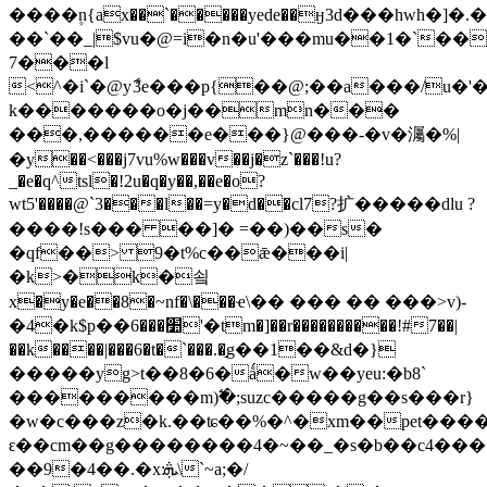
����۪n{ax��`�����yede��ӈ3d���hwh�]�.
��`��_|$vu�@=i�n�u'���mu��1�`��
7���l
<^�i`�@yާ3e���p{��@;��a���/u�'�i
k�������o�j��mn���
���,������e���}@���-�v�灟�%|
�y��<���j7vu%w���v��j�z`���!u?
_�e�q^tsl�!2u�q�y��,��e�o?
wt5'����@`3���l��=y�d��cl7?扩�����ԁlu ?
����!s��� ��]� =��)��s�
�qf��> 9�t%c��ǣ���i|
�k>�k�쇸
x�y�e��8�~nf�\���ҽ\�� ��� �� ���>v)-
�4�k$p��׺���6'�tm�]��r����������!#7��|
��k����|���6�t�`���.�֣g��1��&d�}
�����yg>t��8�6�ǻ�w��yeu:�b8`
���������m)߱�;suzc�����g��s���r}
�w�c���z�k.��ʨ��%�^�xm��pet����y�;�rji
ԑ��cm��g��������4�~��_�s�b��c4���
��9�4��.�х:ܞ\`~a;�/