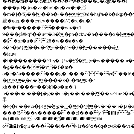
��m�m���,c9ni1v��?�#�c���3�kgh���!
���μd�ڙrz�v>�bv!�q�vx�;�
�m�]�'$)����b�˧��0/d�haj%�k�rkg:
㲇�qqq.���e/rkˢy����l^')�;e�n�/
�%�:��������wњ�ҫ1
9���j$#kq"��u^t�3��pn�ckw�h����x��r
�j�xr�u�st26�w��a�y�
8�^�@{��o�^e��j\^ȳ�}������u
�iauw
�i��������^1r݂s�"}\ԏ��gv�w�����m��y
�g��d���v �{֞�m�
o�e�^a�������g�_��[��yd��b\�_�e���z�nauf���&3k�
�[x�͉�q� ����x�-�%k �?
xh��fʾ���=��bk]�o�m� }
5���r�:���[�g��ds�ɼ��r�����ze^fm<�n
羋
�9(�rl��в\o�[8�g�,_�f��v�f��u�]2�a
���]5�
�v�������e[���ؖy{��]�r
�x}���h.�r�ks8�u���l������7��a��9���bt
o�s�1v�qၖ�����i��>1r�9^x�6q�cwӝ��vɜ�a�