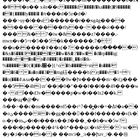
�ꇵf�n�� x4n�֙�c�����d����f�ka���t]�9�����|
��{����ly���l� �҂r���d�5z�d�/
���>uy�l��α i������r��ɴg4g����
�t���� ����t9y̷��<���o\���/
���&� 7�iw�&����z?����,-
mwn�v�5=r�5��5�k������;7�
��u�i����ꚺ��n[�7�����ռ�����\����
�&x�6���3��[��f���w�&�:?��w� �d�rp���ig|
����ot��n�n�\8���}�z���l_��ol�tk-
%������0{�]��s׸�]{^o�fs����=m �s���/
�l�6� �a�m��3��mg砡����b)ej���v�1
=
^|
��o(���4\ѫsa��t���9w�իɍ�����m>�i{ɟ�
��5�4h}zr`��)�0�"���f��l��49����wf
�>d ḯ��d3v�����p�w�i��lx2��k.
���պ�@�v
/b�� >��c�nu����rd5��r^7��̻�r�=�ߡf�a��tgɂ��������[6ƨo��i��/wgi�ǯ?
�oݶ����ѿ�v�gg�t�����f������v[k�a#=/x0�;�b�n�z�z ;��� g[g.l]�tmҋ��
o-�y�mپ�t�r���x��;f���_��b�w�5w?|
���t�p����j�4^k�b*���qz:�vk�'>xc�
�y�;i�s��o� j� ��nv:i�_:s��խv_/�.��㉺