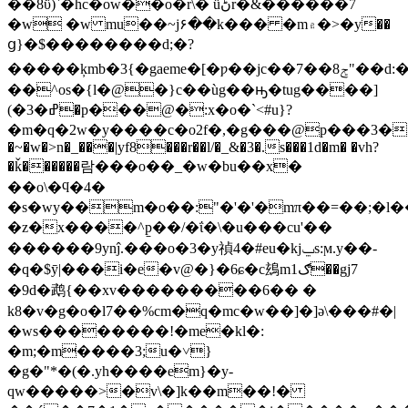
��8ΰ)`�hc�ow��o�r\� ǖڻr�&������7
�w �w mu��~j۶��k��� �m۾�>�y��
ց}�$��������d;�?
�����ķmb�3{�gaeme�[�ƿ��jc��7��ݮ8"��d:��̏g��#�|
��^os�{l�@�}c��ùg��ԣ�tug����]
(�3�ߝ�p���@�:x�o�`<#u}?
�m�q�2w�y����c�o2f�,�g���@p���3�{*���������;�#*�ߛ���e�q�o�c�z���
�~�w�>n�_���|yf8���r��l/�_&�3�.s���1d�m� �vh?
�ǩ������람���o��_�w�bu��x�
��o\�ϥ�4�
�s�wy��m�o��:"�'�'�mπ��=��;�l�
�z�x����^p̠��/�ΐ�\�u���cu'��
������9ynĵ.���o�3�y禎4�#eu�kjݐs:ϻ.y��-
�q�$ȳ|���i�e�v@�}�6ɕ�c䲻m1ګ��gj7
�9d�鹉{��xv���������6�� �
k8�v�g�o�l7��%cm�q�mc�w��]�]ǝ\���#�|
�ws��������!�me�kl�:
�m;�m����3;u�˅}
�g�"*�(�.yh����em}�y-
qw�����>�v\�]k��m��!�