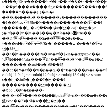
x�]��jd9e�����^����&�����|v'��
ݖ��p:^���.o����<o�������ߖ���x��f9��o�����|s;�?ޯ
�����m����}|{�^>�/
���i�i���r�.������8�������������
�}��ŀ5sٿ���n�]v����n���r����f;��]
e������ �۱^)��a�t@z�� -wj!i�#�'yr
)�)�
�l���$��aƒ�e�l�6޴�s��
��f@yf/���,�$̥a���2�e��x.
^���ed�;�e3ć9c�d�����w �e��*�\a
�$$r
��4������a�@\��$kjh��dʤyzc-h��i
"ԁ�q̆�l�@xks���t@����f�`<�:5�n f�x)
����z�� �xu#�o�с6$��䟄
��dp����%�p��q3�1b�x���gy�s:��
endobj 11 0 obj <> endobj 12 0 obj <> endobj 13 0 obj <> stream
x�� �.iu&�q���?����?
�����:�����u���� �
�ᕧpb!u��ki[���-
��:�=���4���bt�͸pid9##=ӎ�=�0�m�z��ndf
乷xvqq��73�cǎ�w�����
��7�a���~������@��su�{^��7����-