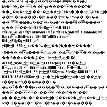
�r,�j>d~�ڔ{��%�� �i�3
f&��y�k�t�pc����*����7�^ t
��܃_�n(�p��<��)lxٱi�q�[��cʓg8@3�����1l�,7<6mu�tz;اz��ڋ�}
��[�c���]�k����h8�72or��8�x��
��_�hf�,?��2"�x�a�*�'��.�����^
uݦ�� -��^b����gys�{��
��
�<�%�~�{��8�#���>ˉ��g�;�2��k_�l����i��}
�qy��m�&�%c��n��~4�["u��ī��!�%o
�ǹ��'i[p�q���hye?
y�]��u���:.ಅ��0w���[�̙�� ����9#
<8���r� g���'f\τm[:�n�akp@��:�\�qu�/
��r8��x.���@�|w�y�<�t!
�z����;�����\�����cj�u}�1!:��֖��)]|
�gg��(���{}����s��c�|f����bn�(�z?>
{~w����c�u�?<|�����;wuz �ȗer�g<��� ��9`u��/
�0��f�p��)��}���m�bق<�;|��ya�<h��qe\
z��tp�g���iu���<'�
�w�؆��*��lwy���b�#�h�y��9��}b�,
��.���>��9/��v"��9��?
p�l�.�#�e
�fp��od�hٗy��r�2�6oʞ�y�u
6d�_$���}�d9�yiݐ���k�d�v�����