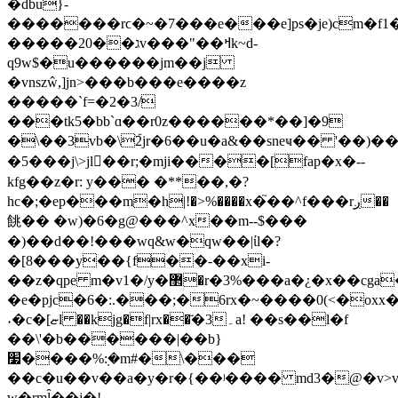
�dbu}-
�������rϲ�~�7���e���e]ps�je)cm�f
�����ג��20v���"��ߞk~d-
q9w$�u������jm��j
�vnszŵ,]jn>���b���e����z
�����`f=�2�3/
���tk5�bb`ɑ��r0z������*��]�9
�\��3vb�\ۜ2jr�6��u�a&��sneҹ�� '��)�
�5���j\>jl􌽕��r;�mji����[fap�x�--
kfg��z�r: y��� �**��,�?
hc�;�ep���m�һ|!�>%����x�֮��^f���rږ��
餆�� �w)�6�g@���^x��m--$���
�)��d��!���wq&w�qw��|ίl�?
�[8���y��{f��-��xi-
��z�qpe m�v1�/y�޲�r�3%���a�¿�x��cga�ʊ�u�x7�k�h�2��j�o���]�g�m����*�k)��7��̭od��{�����9ڶu[�'[e�r�y����b�x��{j[�kj��_�r��z�c�]�u����[�"r:
�e�pjc�6�:.���;�6rx�~����0(<�oxx�
˖�с�[ޏl ��kjg�f|rx��҃�3۔a! ��s��l�f
��\'�b������|��b}
׷����%݂:�m#�\���
��c�u��v��a�y�r�{��ʲ���� md3�@�v>
w�rml̂��j�!