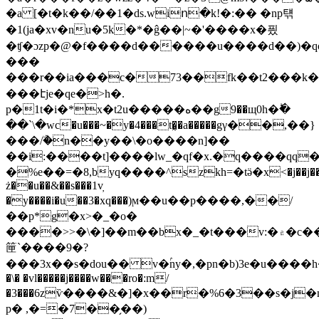
�a [�t�k��/��1�ds.wiո�k!�:�� �np턖
�1(ja�xv�nu�5k�*�ĝ��|~�'����x�픴
�ʧ�ɔzp�@�f����d������u����d��)�qo
���
���r��ia���c�73��fk��t2���k��y4 m�l��q]���^q
���էje�qe�>h�.
p�1t�i�*x�t2u�����ه��g9��щ0h�ؕ�
��`\�wc�u���~�y�4���t�̰�a�����gγ��,��}
���/ۜ�n��y��\�o����n]��
��i:����t]����lw_�qf�x.�q����qq
�%e��=�8,byq����^szkh=�tӛ�x<�j��j��
ż��u��&��s���1v̦
�y����i�u��3�xq���)ϻ��u��p����,��/
��p*g�x>�_�o�
����>>�\�]��m��bx�_�t���v:�۾�c���|h�:�y�)���n�z�
筪`����9�?
���3x��s�dou�� v�ۢny�,�pn�b)3e�u����h��sht9#�
�\� �vl�����j����w���ro�:m/
�3���6zѷ����&�]�x��r�%6�3��s�j�
p� ,�=�7��̗��)