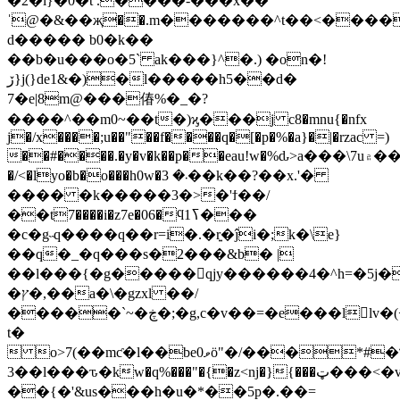
�2�l}�0�t .����-���x��
ˈ@�&��җ��.m�������^t��<�����sa���6��,ϐ
d����� b0�k��
��b�u���o�5` ak���}^�.) �on�!
ڒ}j(}de1&�)�l�����h5��d�
7�e|8m@���偆%�_�?
����^��m0~��t�)ϗ���j c8�mnu{�nfx
j�/x����;u��"��f����q�[�p�%�a}�|�rzac =)
��#����.�y�v�k��p��eau!w�%ԃ>a��
�\7u۾��a<��}
�/<�lyo�
b�o���h0w�܁� 3��k��?��x.'�
���� �k�����3�>�'ϯ��/
��t7����i�z7e�06�ϥ1ߖ���
�c�g˵q����q��r=i�.�r͍�ĵi�;k�\e}
��q�_�q���s�2���&b� |
��l���{�g�����qjy������4�^h=�5j�
�ץ�,��a�\�gzxl ��/
�����`~�ڿ�;�g,c�v��=�e���llv�(<�@��3c^���\zv�2r-
t�
 o>7(��mƈ�l��be0ވö"�ר�#*���/
��3l���ԏ�kw�q%���"�{�z<ǌ�}{���ټ���<�v�m�g^�g�f�j��m�!
��{�'&us���h�u�*��5p�.��=