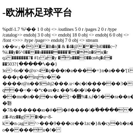
-欧洲杯足球平台
%pdf-1.7 %³�� 1 0 obj <> /outlines 5 0 r /pages 2 0 r /type
/catalog>> endobj 3 0 obj <> endobj 18 0 obj <> endobj 6 0 obj <>
/font <>>> /type /page>> endobj 7 0 obj <> stream
x��wۊ�f}��lh�n]� & �4�@� �bl0���c~?
%i.��y�6^0����s���������'�(�n�6s(�r
qڌ�������7� #1r a�y �͋n���0��cn#q�d�
��߆�����}?503��}
ӟο>6o�'�@о>4�q���t�a����=}n�a���'[1
���ɣ��irqer��
����r@n��$shj2���.u<�c�l������3��
q��<�>�*с�ax�z ��%�t�\i���
��mα�n��j�w��[>�΋%�.s,ŕ�5��ra��n
�䃦
�7&������ю�#�i�#����\�ؕ������:
zl�-#zz��gӳ�t�u~8-
k�n-;agt^>���9���ce��1zc�}&�cy�h�n�
o�� ���u�!�