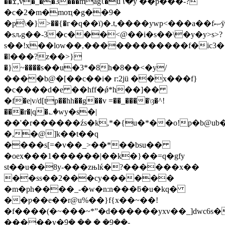
��ߐ,v�_��3���magʅ�u٦�y ��p���-?
�c�2�m�moҵ�g��9�
�p\�}>��{�г�q��ï)�.t,����ywp<���a��fޞÿ�>�a_�/8ѯ�i��|
�sԉg��-3�c���<@��i�s��\�y�y>s>?
s��!x��low��,������������f�ic3�
�l���?z��>}
�}~����s��u�3*�8h�8��<�y/
����b@�[��c��i� r:2jü ��x���f}
�c����d�e ��hff�ǿ*h��
]��
�f�e|v/d[tp��hh��g��v =��_����\ȝ�^!
���r�|q�؎�wy�s�|
��'�r������źs�k,*�{u�*��o!p�b@ub
�,�@]k��t��q
����s[=�v��_>��*��bsu��
�oex���1������|��k�}��=q�gfy
st��u��8y-���zњlќ�?������x��
��ss��2���cy������
�m�ph����_-�w�n:n���ƃ�u�kq�
��ƿ��e��r@u%��}f{x��~��!
�f����(�~���~*ˮ�d������yxv��_]dwc6s
�����v�݁9� �� � �9��-