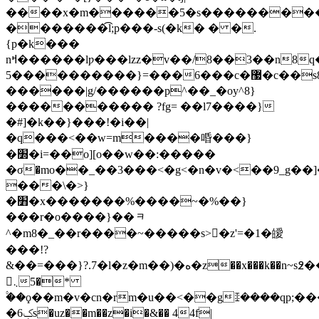
����x�m������5�s���������
�������͡l;p���-s(�k� � �.
{p�k���
nߞ������lƿ���lzz�v��/8��3��n8q���{>�?
5����������}=���6���c�޷�c��s8��sz�����h|
������|g/������p^��_�oy^8}
����������� ?fg= ��l7����}
�#]�k��}���!�i��|
�q���<��w=m����㖧���}
�׽�i=��o][o��w��:�����
�σ�mo��_��3���<�g<�n�v�<��9_g��]
���\�>}
�׻�x�������%����~�%��}
���r�o����}��ᆿ
^�m8�_��r����~�����s>�z'=�1�皧
���!?
&��=���}?.7�l�z�m��)�ە�z��x���k��n~s߶��n�=nw]x:�>?
󴕾܆�5*
۟��ϙ��m�v�cn�rm�u��<��gꖔ����qp;��
�ݤ6s�uz��m��z�i�&�� 44f|