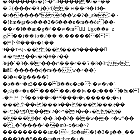
�3�����x�}>�"-d����յ�a�=��
�-3{���o�9-j�}d}� w��c9�1d�̴؞
�r�����"ryf��',o�?�_a9e3�~
�}hm�gr�o���2�6���к�m��ǒe ��-
��>�]��an�g�^��w�m_gx��#|. z
gy��)��}o�.(�� �.������
�#���r�1��
9��1%}v�������ר�����
u6�#��v�l�8�7��
3ӊj�`�3�.�r���c\���ͼ��5 �8�3r;e
�a� �����c|�m/��w�<��}
�l�w�lp����?
�o��~�e3����8��o�c�~�w�v�}
�̞eŝq�>�u������s��]w��e����ĕu�
˗�_��5��<����/�y؜�����;�v)
���^��u���h��o������g��
e�ޥ���
�c�:߀��d2�>*�0�
����f�n ��-3��?� ��w�� <�w"��
�_�?����^��m0~x�u�>?
���������am�}~_$ַc�sr�}�3�g��_��
���9��5���ęa�et~bep�u �