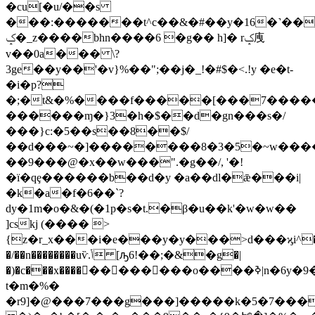
�cu[�u/��s
���:�������t^c��&�#��y�16�˺��d������t��=�ݐ�=��5��
ݤ�_z����bhn����6 �g�� h]� rݤ㡼
v��0a��
� \?
3ge��y��'�v}%��";��j�_!�#$�<.!y �e�t-
�i�p?
�;�t&�%���
�f�����[���7�����:
������ɱ�}3�h�$��d�gn���s�/
���}c:�5��s��8��$
/
��d���~�]��������8�3�5�~w����
��9���@�x��w���".�g��/, '�!
�ï�qȩ������b��d�y �a��dl�ǣ���i|
�k�a�f�6��`?
dy�1m�o�&�(�1p�s�t.�β�u��k'�w�w��
]cskj (���� >
{z�r_x���i�e���y�y���>d���ϗi^�
�/��n��������uѷ.ݳ [ԡ6!��;�&�g�|
�)�c���x������������o����ߢ|n�6y�9���s3okf�y�r*��.��>���9�jӵ&֗\��m��.a>���ڈ�p�����q�k�d�,�׃������f�f_:��ϸb���n)�u̼����u;�e�
t�m�%�
�r9]�@���7���g���]���
��k�5�7���