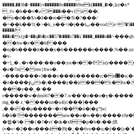
�����,��3h�~����}v������8o�����b9mk[����_�ϊ�,]zz�x*
_ѷs �k��vޘ�5���i��v1u��|
�o�d��$/s�ǎ��m��♋�?���/
�=��k��'l{�>�k_o��=i�ɽ��lٻ��vod:u=7�5��z������}
�����/
���z�s{p�=��q�h�yc��57�t���z7��x`����_����n��܌���qh���e/^\/
��hw�v��hlͩ���
�nj�h�
���it���y�6������e����,%��.nz�
�v-
�=]_�ۃ�v���:��o��;ox�r��lu|y����֦�xմ���4�'�v#�6��gz����zӽy8/
�z�7m� mּw}hws�.
<�������v]���v���k�����z;�n޼�u;����,/
�z����ջڹs�;����ƹ��jr���c�hx�:ߤ��8�&l�`�8�>�צ�����и�
���y��_� ��
e�����w�dmό67��7.w��'�o��о�y�:����ڍ�[[zk�x�z��ޅri�t?
mgˍ�� zˎ'����un�u4[e;���]���
,�.�s��ρ����=�vf���ӣ�|�g'ª]w|
ǹ�ܺu�7�������suw��n�w��y����x9ⱥ�k���
�뛻�'i� �{�?�vt`�ʥ�xƃ�p�b�:��;供
(v�s<�2��o���ǣ�ɺ9(�_��6vo��u;�ý��[y�