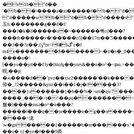
�v1b�"d��
'�!b��\����a�xi�����f�!b�"d�
"d�����w?!b�"d�!b�"d����s"d
⽟h.�������g��d�f/
���]�k�d�����o�~������뻭o]���?
���ib�����v�'�����o5j��17m��'5���
��3��?z��;{ׯݸze<6�iڰ`z�f
m4e��������$������i~�|r�s�_0��
����u�\
[��yo��yd��f3y�0ӥolұ��ynrs&��n�o^�<թu.
晛;��p|
�ʍ����d��`pvz��xsc2�����'��k����p
侟�_?2�����&ynz��i��1�j�/����3?
����{o������{�h��%�>sm�qw7���4k���i�y�
����_���~t�^��ƿq�����҅���<��
뿷�]����ms˨�o^�n���?
�����l���q��nr����n�g��o����~
����~泷
\w�gn�����{�����b�m���j���x^���`u8�t�ݥ
��a� o}�yo�f���9蕣