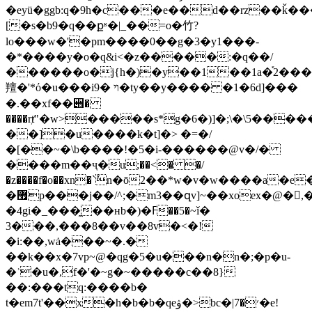
�eyü�ggb:q�9h�c���e��d��rz��ǩ�
[�s�b9�q��քʶ�|_��=o�竹?
lo���w�'�pm����0��g�3�y1���-
�*����y�o�q&i<�z�����:�q��/
������o�j{h�)�y��1��1a�֡2���
羶�'*ό�u���iױ �9�ty��y���� �1�6d]���
�.��xf��꩎�
����rⱦ"�w>�����s*g�
6�)]�;\�\5���
��]�u����k�t]�> �=�/
�[��~�\b����!�5�i-������@v�/�
����m��ҷ�u;��<� �/
�z����f�o��xn�`ٚn�ō2��*w�v�w����a�e
�޿p���j��/^;�m3��զv]~��xoex�@�,�l� 1�x>si�gx��f
�4gi�_���̼��нb�)�ߓ��5�~ǐ�
3���,���8��v��8v�<�!
�i:��,wȧ���~�.�
��k��x�7vp~@�qg�5�u���n�n�;�p�u-
�ʾ�u�,f�'�~g�~�����c��8}
��:���tq:����b�
t�em7t'��x�h�b�b�qeۋ�>bc�|׳�7�e!