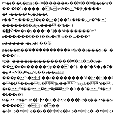
�� �l�ٴx����c�%o~&�y ?�|Ԧ����/
�����c�3��6-
e��7���l�q���{��7غ�i��,-_e�?�}
������9�z6yc���-�?h�<}
�׼ᑇ�n�x�y���u�3]��ӧk������´m?
n���/���0��}��s�s慏|w��w,���?
e�����}�sf�]-��僫
g�j��m��ۚ���ۚ���������w��[���9{�_
���fue-
yz�_����i��j���������ng�m�̷%�-
���n�u�����z}p���l�9}q��9�&�y�7�^x��u[�6�[,���9��ъm��ࠓ����>�c0����c��~�"d�!b�"d�!b�"d�!b�"d�!b�"d�!b�"d�!
�p~�srxz>b��a��/nhl#|
���g�!b�"��a��������"d����#d�
��k��e�!b�"|ic��"|9ay:b�"d�!b
�t�"d��ݿ�kz�g���ߊ!b�/>��`�"d�!
�k��r�?
w�"d�!b��00�k"d���f�g����$
���d�!b�"d���
�>!b�"|q��ҝ��"d�!b�"d�↭�"d