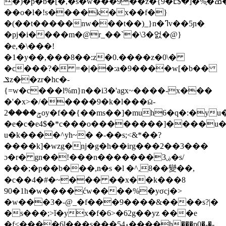
�)�p�b�[�,�s�w���9��z�{9�է
$�]�%֣
�ߘ���s��?
��o�l�!s����k�x��f�}
�(��t�����nw���t��)_}n�ߣv��5ɲ�
�pj�i����m�@r_��`�\3�엀�@}
�e,�\���!
�1�y��,���8��:z�0.����z�0\�
�c���?� =�|��:a�9����w[�b��
ݏz��zr�hc�-
{=w�c���l%m}n��i3�'agx~����-x���
�'�x>�/�����9�k�l���ӹ-
ݯ����2oy�f��{��ms��]�muh6�q�:�yu�����%�|s���b�����}ii���q�<^�&d=���8��/
�e�c�e4$�*c���o�
�������]����u�g��
u�k����^yh~� �-��s;<&*��?
����k]�wzg�ֵǌ�g�h��irg���2��3���
ɔ�r� gn��!���n�������3ۻ�s/
���;�p��b���,n�s �l �^,8��變��,
�c��4�#�~��� ��x��k���8
90�1h�w����ćw����%�yσcj�>
�w���3�-@_�f���9����&����s?|�
�s���;>ǐ�yx�f�6>�62g��yz ���e
�f<����6l���s���5ޑ4����h���p0�-�-