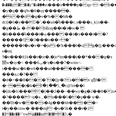
�s���y��i�y"�u�ٟ��a\���xܰ����p�qy>~�
�y�q� �q9v�6�uy�����-
�s��ri�g�v�%��b&�
dct]�6�y���ُ`;��u4�̾h���c˲s���s_k}s��-
ߥzsq��t�)�w�
�g��ط �-��b
�h����̌s���i�ܬ��� /��)�x���t��?
�����!]�3���o��>�־
�����f�u�v�=�ju c�!k���l�s)g�[j;���o
e�m|
ߔ�e���lt}k��r�sr�,�jo*im���j��*���g�x
䦚w�sy�< ���ݒ6�ϡ�ѻ��7�wms<-
s���uc�k�wh���ad�������
���a,c�?��
�d�=��8���˺�[jy�?s��v g߰fֵjf�!
�~��|�k�է�{��5_�c@!et��l
�[do�l1���'�[��2��~��wy�g�2��8�zs
�?����!~q�a _�u���ʅ��ϙ�� w�-
��էb�w���s�4g���hb��}��>
t�y��cmw� ���mj>�u�5k� ��r�}
�]��e��^ՙvwg���ne�f��3ݬ�