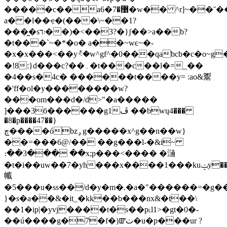
�����c��a6�޸�7�w�� ^r]~��˘��{*��u�ox�3�;�w����r�o
a� �l��ҿ�(���\~��1?
���̼�s܃ד��)�<��3?�}ʃ��>a��b?
�t���`~�*�o� a��~wͼ~�-
�x�x���<��yު<�w^gf^�0���qaƅcb�c�o~g
�!8:}d���c?��۔�t���c��l�=_��
�4��s�4c� ������t����y= :ao&鬻
�'ff�ol�y��������w?
���om���d�/d>"�a�����
]���3б������g1ڦ ��bwų4���
�8�p����47��}
چ����óbzۄg�����x^g��n��w}
��=���6@/�� ��g���l-�&i~
։��3��� ��x;p���<���� �㵜
�t�i��uw��7�yh���x����1���kuݓy��)�m16z���xo�~fhcy��l��j�����r=���.ְs�6�ۑ4��5�q
㡨
�5���u�ss��/d�y�m�.�a�"������=�g�
}�s�a��&�it_�
kk��b���nx&�t��\
��1�ip|�yvj����t�s��p˪l1>�gt�0�-
��ú����g�7�f�)ꯛٺ�u�p���ur ?