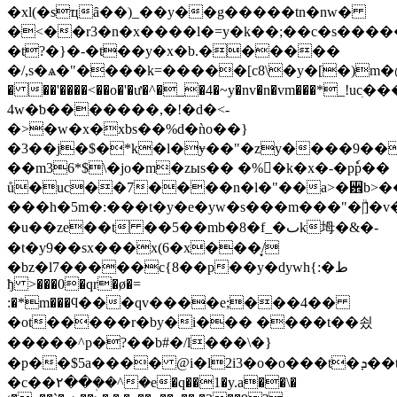
�xl(�sҵȃ��)_��y��g�����tn�nw�
�<��r3�n�x����l�=y�k��;��c�s����
�t?�}�-�t��y�x�b.������
�/,s�ѧ�"����k=�����[c8\�y�[�)m�@
� ��'����<��o�'�ư�^�_�4�~y�nv�n�vm���*_!
4w�ƅ�������,�!�d�<-
�>�w�x�xbs��%d�ǹo��}
�3��j�$�*k�l�ɏ��"�zy����9��
��m36*$\�jo�m�zыs�� �%�k�x�-�pٗp��
ů�uc��7����n�l�"��a>�꨾b>�
���h�5m�:���t�y�e�yw�s���m���"�ۗ|]�
�u��ze��t ��5��mb�8�f_�ٮk坶�&�-
�t�y9��sx���x(6�x���͙/
�bz�l7�����c{8��p��y�dywh{:�ط
ђ >���0�qr�ø�=
:�*m���ϥ���qv����e;���4��
�ot�����r�by�i��� ����t��쇴
�����^p�?��b#�/l���\�}
�p��$5a���� @i�l2i3�o�o���t�ܕ��t.���9,,kms�_�����qq{}
�c��۲��ܲ��^�e�q��1�y.a��\�