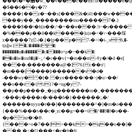
���s�=�޾�w_��v���c��h$!5z�����b�@�����q��p0� f���a��`��f�h"bƈ�1�'@@���z�;���-$r��y�z��5k֬9gͪ�vb�$i�'����7�����|
�$��6��y�7?
����{��z�~��x[���&�|41���w����k
���y��_��������mo�����l7�,}
����$��\�h[n��;^�=��ҹ���.!i~�s����
�%���ϼ��il��k����]u)ͽ�<�\~���䌽
x�����7z|-|�.[�[p��p�j 7-�>/�i-_υ6,�-
t|zǧw}�,\�i���dj�|
�������u�s�����
�c����o=ρ�~��k�|
��o�iw�ox8�ij�~ٶ^�c��v{=�m��m-ߦy�/�d �e[
�� ��.�������a@�]76}c��ơ |
�m���[�
���þ������s�d�
-���wy� �[� �yx����/��>j�u>��/
��o��e �{\;}?�=ng�y 7-
��p��߲p����_�yg�������m�_�������k
<���y����z�/���ɓ�}������;,�/
������nyyu�r��]��������^�]�m�o���
{���%���ƾ��c�˻zc ��g=��=ϋ�|^��9�f�o��-
�p�nz�\�8\
{���=o�7��]˃��k|<�q��o��]�
��� �<�[}���=�e�ɦ�ɧ|