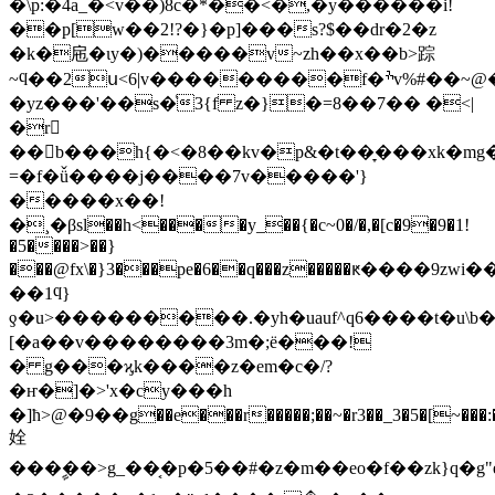
�\p:�4a_�˂v��)8c�*��<�,�y������i!
��p[w��2!?�}�p]���s?$��dr�2�z
�k�㦾�ɩy�)�����v~zh��x��b>踪
~ϥ��2ս<6|v���������f�ׯv%#��~@���|
�yz���'��s�ͨ3{f z�}�=8��7�� �<|
�r𨙭
��b���h{�<�8��kv�p&�t��̞���xk�mg�
=�f�ǚ����j����7v�����'}
�����x��!
�¸�βsl��h<����y_��{�c~0�/�,�[c�9�9�1!
�5����>��}
���@fx\�}3���pe�6��q���z�����ԟ����9zwi����s��0��d��*�9]}s�^�b]��sst�����p*�ܗ
��1ϥ}
[�a��v��������3m�;ё���!
� g���ϗk����z�em�c�/?
�ҥ�]�>'x�cy���h
�]ћ>@�9��g��e���r�����;��~�r3��_3�5�[~���:
姾
���ࣩ��>g_��͔�p�5��#�z�m��eo�f��zk}q�g"