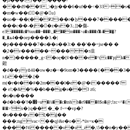
�jә���!}��\����-
���d9��9_\�jy���6�uf��<�33=�s��
�m�w��t󘤂 �@�u}
�uo�~��(��꯹2i��r�]y���7�����
���c��-�j��z�u�3߸]]�傷-
e3�����z�%uu��~���\_���m���>a�x���x͌�-���̪?
�_�ѧ4��oep����3.�|
�p������7�o��o��3:� ��'��=jse�� �
�֧2�v�����~����ƽ⾲
n�)�����_g<
l�oȩ�[ѷ���e�^(c��'pj k��
䑟
�d��yy٥4ȗ�ow�z�<�9om�3����{���3�2
x{a���.[�
m(�r�t��#�2m���l�e�@�t�����?
� e!;�&�%��b��g�s��3 z6;
�s�u����
�d�b��'f�׋~u�i\i��c�tnhb�e9���8$o�@;!zc<^�{;�!;s���)���(��(�� h���
�l�>'х�}q�� �_ׄ� f~=�vp�?
�s����y�ξ�ǵ��
���;ngvac<��qј\&e�o�-*üv=ĸ�
����f\6�����o�u_z�,\5��n�y��r