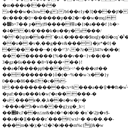
�m���u�l��r�
o���w�s3ow�g}/b6��e1y�3]����jf�
�c���;�ס=������p��2�=��w�mq}
�׽b=7�� p�y|f9����樿u�{t�a���f }b�>
�4�t�k�'���k�o��y� u���/
ʱ�^�[sp)n�u�r!`�x4.�t���t�$toq[y�lh֫�cq`
��u�:�v�,��g��v&���}�je*�0}�
������~�{��^'3^.�?z�j34הv�i��|
���������{%���v��<}v��(��
3�gz�6s��� �8=¥���= ��}!
��a�ٗf����pp9���tv<^����z#��
���������}ȱ�(�~%��w܁'x��}y
0��u�86��d?�c�s-
h:�����������cƾ=h���a��۩��fh�w֡<�2�c=23.�
�paf:��u���k�w|'�e��:���-�
�ߋ.���ʁ�,�,k��o�w�j=�
>���a� h�wrh
�|��g}yg�_h>|
��֋�v,l'��nػnr&�d�^�i�l� �n`�\2jr�v$-
��a�t�][����z`���#{wxl=� �u��.��-
���m�/�);�^r2�?�i���m%c{߱j[&�w