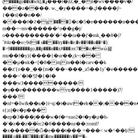
(����go��k�wk[;�ډ���i�zz,�_�n�wv����v�/
���z����. w._�y����=�ڮ����ʃ~
{��s[��n��/
����f�ϩ�g���ͤ��ُc�5�e������n���
m��<~mv������^ϧ��g�j/
o����������'�^��ra��j'�mk˿��8�|?
`#4z��oܼ>9dt� s����lry��v�e:�v��9��o��^�}
�>9��������go,��p���n��x#���:ec7��u;ٖ�wώ꽗
mu��f�y){����{�ur��¿k~;��
��µ�nk�<[�8�mjm��l�cӕv��k
��z'{o��_��{m�˹��~���_a5��1y`�e����
���~`�l�얏�{�l�
���w3���������/
�ӌ��e�������wvҵ����1�����)7/
���?
�nl=�ǒw&��ь�}i~q:�t�awt�ek��;����n�z֪�i{psڛ��waܭ��7
s{;o]�e�p���
�ep�3���j���w�f�=xuo2�ז�y�џ�h-
�'�z��z��͛ec2�8����nz��;voml?
�x�����ѽ�e���t��� =���< w�^��݀b?
����;o��-��l7̸���z�5�qw������ty���-