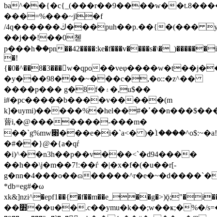
ba^��{�c{_(���r��9����w��t.8����
���=%���~jl�f
/4q������ڬ���puh��p.��{�(��� y\�(��j���9��!
��j��!��0쳳
p���hު��pn��42����:ke�f���v����s�\�_)�����
�!
{�0�^��8�3���w�qpo��veφ����w�t��j�
�y���98���~���c�,�o::�z^��
����p��� g�8f�۽�,u$��
i#�pc�����b����v�����(m
k]�uymi)�����%�hel��#�ߴ��n���$����5���
蒈i,�@�������-���m�
��`g%mw׈���e�i�`a<� )�ؙ1����^o$:~�a!
�#��}@�{a�qŕ
�i)^��n3h��p��v���<`�d94����
��h��\j�m��7!ː��ѓ �|�x�f�(�u��r[-
g�nn�4���o��ɷ�����^r�e�~�d����`�e
*db=eg#�ω
xk&]nzi^�epf1��{�f��m��e_��g�>)ǭ;"�i�����'c���us6k��3��q�`
��׻��u��.c��ymu�k��;w��ҝ;�%�/s=�p�yz�����ѯ����c)����ǉ����b"_��uo�u�����^�q�nw�@�ph��`݋%dlcd���,_�`���-