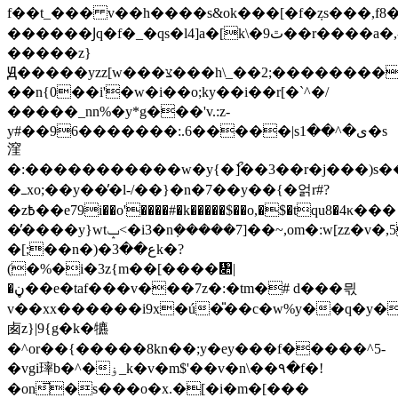
f��t_��� v��h����s&ok���[�f�ܼzs���,f
������Ϳq�f�_�qs�l4]a�[k\�ٿ9��r����a�,-
�����z}
Ԭ�����yzz[w���צ���h\_��2;��������[����z:x
��n{0��i'�w�i��o;ky��i��r[�`^�/
�����_nn%�y*g���'v.:z-
y#��96�������:.6�����|sی�^��1�s
漥
�:�����������w�y{�ޯ]��3��r�j���)s�
�ߺxo;��y��̓�l-/��}�n�7��y��{�얽r#?
�z߿��e79i��o'����#�k�����$��o,�$�tqu8�4κ���
�̓����y}wtݒ<�i3�nܼ�����7]��~,om�:w[zz�v�,5�
�[;��n�)�ع��3k�?
(�%�i�3z{m��[����᧊|
�ڼ��e�taf���v���7z�:�tm�# d���믟
v��xx������i9x�ú�̎��c�w%y��q�y�����y�v�s�y�{7�w����5
卥z}|9{g�k�犥
�^or��{�����8kn��;y�ey���f�����^5-
�vgi㻭b�^�ۏ_k�v�m$'��v�n\��٩�f�!
�on̅�s���o�x.�[�i�m�[���