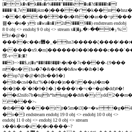
[�k�v�k��a�r%����"����k�u�?d�l���h�f
����^�,7e����jӝm�)����t"�k��m�hn
>��f.�(:��l��s�#h�i�as��=p���
쁆�~�ө� yt u�wa�n�}2d!���9��) endstream endobj
8 0 obj <> endobj 9 0 obj <> stream x�]�ۊ�0��<�.ۋ%:
lɂ\�@�}
���l�c��e޾�_�hn3�����ζ����\��t���ܮo�x�ky=�!
�t����x9.�m]������0��l����c���`���
㥰-v=�:|�?
��3~>��$,z(�u*��8��8��͎�ϟ�r��7e����-{9���
m�n�\{ha�7�&�d�t�h&w�s�ih�1�
�iop7@�@�b]$e��$�}
�6b�cn4�&z'%�4�ø�)n��!)��a֑4�m�
�i�]t�.�`�f�9�]\�.}����'e�=c�=�gd�dd)#�!
��d2nifo7h�tujh*hrutgj��dt&�y ydd2��m�)6%����xtt#{��j�"�i
r���>-
�tb��`����rjt�5m�i3]�=�w�g�4�
�o�l endstream endobj 19 0 obj <> endobj 10 0 obj <>
endobj 11 0 obj <> endobj 12 0 obj <> stream
x��k�m�u�j�s����~?