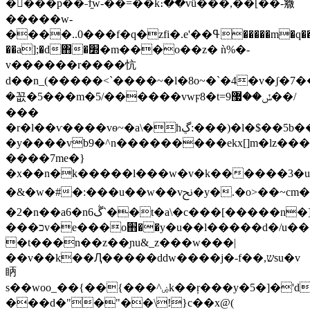
�󶃸���p��˗ϯ֦w-��=��k։��vǚ���,��[��-癓
�����w-
����..0���f�q�zfi�.e'��ߟ�����m�q��5��~�^���u
��a];�d΋�׽�m���o��z� ǹ%�-
v������r����忼
d��n_(�����<`����~�l�8o~�`�4�v�ʃ�ݙ� �\�7����7�y��sǭ����ܴ|
�꼾�5���m�5/������vwϝ8�t=ݽ��޷9��/
���
�r�l��ѵ����vѳ~�a\�hڲ:���)�l�$��5b����9r�:!
�y����vb9�^n���������ekx[]m�lz���
����7me�}
�x��n�k�����l���w�v�k������3�u��g�
�&�w�#�:���u��w��vﱌ�y�.�o>��~cm�z����ƹ^���w�z:��z��]��j~�h��o]ѷ�n_��v����zm�t
�2�n��a6�nڴ6`��t�a\�c���[�����n�]�ry*k��}
���כv�e���o֋��y�u��l�����d�/u���':-
�t���n��z��ɲu&_z���w���|
��v��k��Ԯ�����ddw����j�-f��,שsu�v
眪
s��woo_��{��{���^ۻk��ŗ���y�5�]�'d��r@
���d�"�"��\!}c��x@(