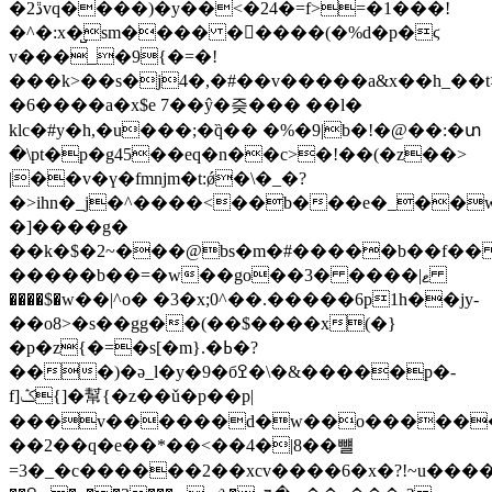
�2ڐvq����)�y��<�24�=f>=�1���!
�^�:x�̺sm���� �����(�%d�p�ϛ
v���_�9{�=�!
���k>��s�j4�,�#��v�����a&x��h_��t>
�6����a�x$e 7��ŷ�즞��� ��l�
klc�#y�h,�u���;�q̏�� �%�9|b�!�@��:�տ
�\pt�p�g45��eq�n��c>�!��(�z��>
|��v�ү�fmnjm�t:ǿ�\�_�?
�>ihn�_j�^����<��b���e�_��
�]����g�
��k�$�2~���@bs�m�#�����b��f�
�����b��=�w��go��3� ����|ޱ
����$�w��|^o� �3�x;0^��.�����6p1h��jy-
��o8>�s��gg��(��$����x(�}
�p�z{�=�s[�m}.�ߕ�?
���)�ә_l�y�9�бߐ�\�&�����p�-
f]ݣ{]�幫{�z��ǔ�p��p|
���v������d�w��o������
��2��q�e��*��<��4�|8��뺼
=3�_�c������2��xcv����6�x�?!~u����