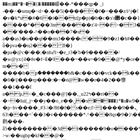
��m)��*�~��{�/�����嵋��-*���qp� _i
-��<�umq�~d>�.��5(�����f�<���z/i^j�!
�v�k*u�#�6�i��tz[p�p)�b�c�x\t܎�c��1s^�p�tbk9��x�t
����*���3m�����z'4~�i>�
��'���-^��o���7�u�
a��as3�u��ql��rm3����c��9�z1�h#
ǚ�pva��ӊ2��� f
l�}
�pa�@c�\��;�nh߄l>�e_r3�'b�9�����/
�w@yx{il�#e�f~݅k�9���=��ҹ=�9��@*y�c
m�e�
����h�pް�������b&�c��c�i�vck��k���s�����&
�6�\[���rp���:�~�ϭ@�w��r�4�2��㽫
��1���ΐ
a�p,<�_�c���@]��,_u2ߤ2��ri��
�>�lui(_j~��y��o_e��ݧ�x�����}*�u�w׃�9j[��������w��t���
�p~hv����_#3-\�/8tl�f� s��e;f>[����9�ܢ�
3��`=���\63�v������*.^���8qs�9�}\���x
鹳���-
ǟ5���������3d�t�����9�o����*�
>w:��ugbp�kf��@�