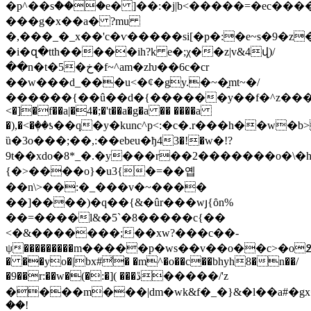
�p^��sް���e� ]��:�j|b<�����=�ec����
���g�x��a� ?mu
�,���_�_x��'c�ѵ�����si[�p�:�e~s�9�z�`;�
�
i�զ�tth�����ih?k e�;χ��z|v&4վ)/
��n�t�5�خ�f~^am�zƕ��6c�cr
��w���d_���u<�ȼ�gy.�~�̯mt~�/
������{��û��d�{������y��f�^z���{���
<�]�f��a|�4�;�'t��a�g�a �� ����a
�),�<�ٖ��ƾ��q�y�kunc^p<:�c�.r���h��w�
ȕ�3o���;��,:��ebeu�ђ43�!�w�!?
9t��xdo�8*_�.�y���r��2�������o�\�
{�>����o}�u3{�=��옙
��n\>��:�_���v�~����
��]����)�q��{&�ûr���wյ{ȏn%
��=����l&�5`�8�����c{��
<�&�������;��xw?���c��-
ψ���������m�����p�ws��v��o��c>�o߶��
� ��yo�|bx#̛� �m^�o��c��bhyh8�n��/
�9��r:��w�(�:�]( ���ڐ�����/'z
����m���|dm�wk&f�_�}&�l��a#�gx
��!