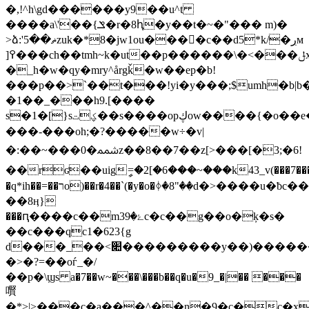
�,!^h\gd������y9��u^t
����a\'��{ݏ�r�8ԧ�y��t�~�"��� m)�
>ձ:'5��ޡzuk�*8�jw1ou����c��d5*k/�ڔм
]߉���ch��tmh~k�ut��p������\�<���ݪx�"zc���u�t>u�q���դ^a��qe�t�9.����ͽ��x���~����*���/*�uv(�wm���!
�_h�w�qy�mry^årgǩ�w��ep�b!
���p��>`��t���!yi�y���;$umh�b|b�
�1��_���h9.[����
s�1�[}sؼت��s����opڮow����{�o��e����q��tg��mx�
���-���oh;�?�����w÷�v|
�:��~���0�ﵭz��8��7��z[>���[�3;�6!
��rʛ��uigީ=�2[�6���~���k43_v(���7���
�q*ih��=��רo)��r�4��`(�y�o�ᛄ�8"��d�>����u�ƀc�����������~�
��8ӊ}
���ԥ����c��m3ۓ�9c�c��g��o�ķ�s�
��c���qc1�623{g
d���_��<׊���������y��)���������?
�>�?=��oѓ_�/
��p�\ϣs a�7��w~���\���b��q�u�9_�|�� ���
㘋
�*>ǀ>���c�a���^��n�9�c�c�x