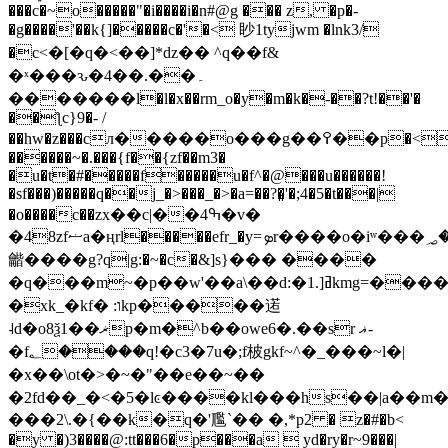
���c�~o�����"�i����i�n#@g ��� z, �p�-
�g����'��k{]�����c�'�< 眇1tyjwm �lnk3/
�с<�[�q�<��]*ǳ�� ^q��f&
�ˣ���ԅ�4��.��۔
�������l�l�x��rm_o�y�m�k�-��?t!��'�
��ƪc}9�- /
��hw�z���cл�����o���g��߉��p�<��xt�l�@s�� ����ȗ��|
������~�.���{f��{zf��m3�
�u�t�#�����f�����u�f^�@���u������!
�sf���)�����q��j_�>���_�>�a=��?�͈'�;4�5�t���|
�o����c��zх��c|��ߒ4�v�
�48zfޟa�ңrl�����efr_�y=ܤr����o�iʷ���؃��v1x�v
龤����g?q|g:�~�c�&]s}��� ����
�q���m~�p��w'��a\
��d:�1.]ߥkmg=����]53��
�xk_�kf� :וkp�����逽
˨d�o8ѯ1��ޜp�m�^b��owe6�.��sr ޣ-
�f؂����q!�c3�7u�;f柀gkf~^�_���~l�|
�x��\ot�>�~�"��e��~��
�2fd��_�<�5�lͼ����kl���hs��|a��
���2\.�{��k�q�'尶`�� �,*p2 � z�#�b<
�y �)3����@:tt���6�p���a  yd�ry�r~9���|