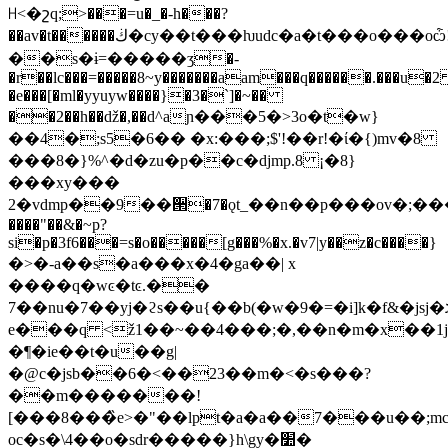
ꀿ<�շq;>���=u�_�-h���?
��av�t������ڬ�cy��t���ƕudc�a�t���o���oѽ!
��s�ɨ=�����ӡ�-
�r��lc���=�����8~y�������aam���q������.���u�
�e���[�ml�yyuyw����}�3�`]�~��
��2��h��ǆ�,��d^a߲ɲ���5�>3o�t�w}
��4�;s5�6�� �x:���;$'!��r!�ί�{)mv�8
���8�}%^�d�zu�p��c
�djmp.8 ¡�8}
���xy���
2�vdmp��9��੒�7�ǫt_��n��p���ov�;���
����"��&�~p?
si�p�3f6���=s�o�����[g���%�x.�v7|y��z�c����}
�>�-a��s�a���x�4�ga��| x
����q�wͼ�tͼ.��
7��nu�7��yj�ϩs��u{��b(�w�9�=�i]k�f&�jsj�ג{�7ċ��i����}h�b�؟
e���q <ž1��~��4���;�,��n�m�x��1jmc�d�]a߁
�¶�ie��t�u��g|
�@c�jsb��6�<��23��m�<�s���?
��m�������!
[���8���̏e>�"��lpt�a�a��7���u��
oc�s�\4��o�sdr�����}һ\gy�׺�