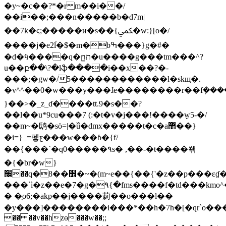
�y~�c��?*�r m��i��/
��i��;���n�����b�d7m|
��7k�ϛ;�����ӣ�s��{ﶷ�w:}[o�/
����j�e2l֓�$�m�bߒ���}g�#�
�d�ӵ����q�ըת�u����g���tm���^?
u��բ��\?�lֆ����i��x��?�-
���;�gw�/5������������l�skщ�.
�v^^��0�w���y���ɺe��������r��fܼ���
}��>�_z_ɗ����tt.9�s��?
��l��u*9cu���7 (:�t�v�j���!����w̤5-�/
��m~�鸱�sӧ=|�߰u�dmx�����t�c�a޲��}
�i=}_=펳ƹ���w���ɓ�{f/
��{���`�q0�����۹s� ,��-�t����쐒
�{�br�w}
׬��q�8��׽�~�(m~e��{��{'�z��p���εɠ�z��;k��|
���`ì�z��e�7�g�۹{�fms����f�td���km
� �ֻo6;�akp��j����莿��o���l��
�y���]��������i���*��h�7h�[�qr`o���o
�� ��v��hzɵ���w��;;