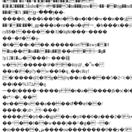
t�n��`�u>��>� �;�o��=��y��;�2��9?
�]�:�2����:3ǻuhe�>#�l��3�tn���jmw�=��~��b|g��nd
��t��?i ]��ց<���j��-
����th_���k��9�o�b�u�l�0�w��и��;ģ�ٷq�8
��^���:��ۙ�l_gp���u�rst��o�q^=_�h���x��)
cs$$�!������3]�lq&i���~����
��>�#��ǫ-
�6���c���.�����ύet7�xwy��/l
�щ��t �ss��r��x��뚣��n�>:�g�
!p}2�{�ت�҇���f~ ���籦
w�c:�����\#�!l�kiy@_�՞w�
��n�i�p?y�w��9�q_��c&y!
[�'����@[�9g�@q��rz�����5�2<'c�
��t��%ܠ37�ϱ
ޟ��(����=��ʲ��y�r�a�����jh�x̸.�l�)p�i
�t*/<�\_��
�e���o
��a����ժ��æf��/
����;�;d=_>���?
����y�|eɓ�a�gjx��o�y#��0�z���2�5
��^��l��w���)��^�g� ~�/
�m�����ڞ����oa��������0��y�5��g<�`�x��os3ƙ��x�y��4r�e: