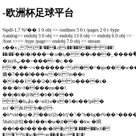
-欧洲杯足球平台
%pdf-1.7 %³�� 1 0 obj <> /outlines 5 0 r /pages 2 0 r /type
/catalog>> endobj 3 0 obj <> endobj 13 0 obj <> endobj 6 0 obj <>
/font <>>> /type /page>> endobj 7 0 obj <> stream
x��xۊ7}�?���.ric��!��$�� 6��!
��r��ۥٝ��l�i���=�:u�tݚ���s���_����ٗ�h|q)���e�z���������rt9�/
�)uyڀ8��~���<�c.��
ܿ�_��~>v������=o��^�gu���w
䎟�7���ǐ���w�h\ ?m��o
�4��1��\2�}�� m����z�
��:�b>f����ms��!
��j�k�@&\�b�5���
\�bڦu.�>ĸfi}u�x�5�e��!p6�
xci`�&1n�@-
�h*vid�qz�,��iσ]2s�b!j'�`\�"h�b g�r%��^��
5hab}@f[[��ź��v�ы�jf��`�kw �烔
��6��#��'��:�h�y � �����hc6�
�1�`%\�w/�e=gc��r� �q>� �1�!