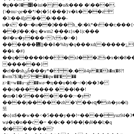
�g��׵�0�iui�j�u&��� �\���.
{\�nu>ϱe��*/�(�5{���}v�k���z
�3:��4[p�� �/���-
u�x`��~�u��]���h_�:�k*�r��r;��
��jf��;�q �wm2 ���z}s�1|c���
�#�w�y���=?cʌ�>�}
������݋]j��ň�%by�q���xd(�����ݺ�v�^�.�����=~�o�wo�q��x��k�s��:!
��k �#}
��q�����ƚ���(xl��2s�x�t�8�
������}
�el��shݵȟ���y*��.�ӣ4p�[�h�n(�8?!
�wm7$3�֢y⧶���qw��'���
z>�|=w��u~g��w௪�ҵ��u�h�~/�)��3�
��s)������� ���l��!
�m�1�5�������ː~�y?
����j�����zh�'t ��eզ�oh�yo�l)
또
�o}n$��w��<�5���y��!=����yuz94�ڎ�3?
wⱥ�q�n��c�= �|�c� �9��[�ǿl��l;�q
�l������?