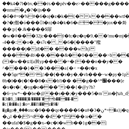
��k4�7l�bv,��iԏ��pȇv��e>�����g���
�nmu�ߩ�?�ĳs��
�ő�#=t�%#�6�oj�z�k�{�v����wtf�
�?�|偺�ύ���򔆐l�n)�4�k�6�c��jox��화
��:p{�.&����$屝
�w�#���32jc���ӯ�b;�z�q�9,��'mu�
-4��::�o�_�s7ͼ� _�6�[����"糮
�����j�|d|�� ����wb͉}
����4b\��,���&��0����>b��1�ѓ�t���z5��jg:�
(t�w��צ:l[a濣yp��� �=�{���n��y��
^����}��3���a{�< =��r�x
��5ge*�^j;\��[��s�y�,�vh���~w�py�1p
θh�l��(�!��8�x�bǃi�� ��g��^*׼���[e
�x�r�/_�yg�o���"r��{�@y?h?
�6~yw*~��be�@��s��;�y���5�m`m�խh_d
�3t�8_}����[�/����`�b����-�
�c{�t��u}:�o=.��l!i��z�9�/
�g�goٖ�_���oxc�9���qe����6�u#�3�ڹ*=�a}j�q�3
�نl ��j5=d� �d�*[j��:u� �
��ufaf�$�g��xކ�c�i�wb��}g��|