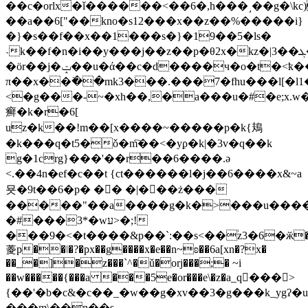
��c�orlx�ǐ������<��6�,h���˼��g�\
��a��6["��kno�ѕ12���x��z��%�����i}
�}�s��f��x��1���s�}�19��5�ls�
˴k��f�n�i��y���j��z��p�θ2x�kz�|3��ܓ���khwjey�`����~w/
�ör��j�ݓ��u�ά��c�d����ч�o�t�<ҟ��k�3x_����s�ُ���q�v�{̦�.~/
π��x��߳��mk3���.���7�fhu���l[�l1
<�g���-~�xh��,�a���u�#�e;x.w
癣�k�r�6[
uz�k��!m��[x����~�����p�k{鳺
�k���q�t5�ǒ�m҇��<�yϼ�k|�3v�q��k
g�1crg}���'��r��6����.ә
<.��4n�ef�c��t {ct������l�j��6���� x&~a
묫�9t��6�p� �� �|���ż���
�����"��a����g�k�>���u����g�"��
�#���3*�wע>�;!
���9�<�t����&p��`:��s<��֔z3�6�ӂ�ۦ��
菱p��ǀ�?�px��g����x�e��n~ʚ��6a[xn�?x�
��_�]�z���`^�ǔ�orj���;� ~
i
��w�����{���a ���5e�or���e\�z�a_q���>
{��'�b�c&�c��_�w��g�xv��3�g���k_ygʔ�
���m\��n��s-