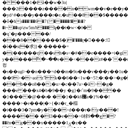
����1�tå��w�3o|
���2t����z����n�wm��v�e��
�yd^#�n��y����r�e,�u��8��$�����
�ὂ�hs���!��6�7{ �����f��i�?
�t~��up\zw5m/h���lֈ��t�w<�l�
�q`�p�����/
���8������$�)�'���ɽ�򐾣���:!
�ì��s(�求]}� �����=
�(��t���rj��sh�s<�#��e����=i�gi`ߜ��mu�7����]�ɺú�9��u��
y�����߰�~��e��<���z#��`��u
컹
�s��ugl>��n���=d��m�9o���v���y��1
��9>�~aozߣk��6��<1w�~5?;�:��>�g��0d
��b��o8��;�u>�c��7a>�ȁ>�g�
���e ���x4�b�9��y �g}�/`m�9����
�}����@��ɩ� ��}��k6޷a�}%��!
����>�e���|�>{�z�r_�椔
�i���3�7pm�y���>d���r�/y���!
������ �l3��e�t�>0梂ڄ��9�?
��ȇn�g���x�����1ݯ�z��