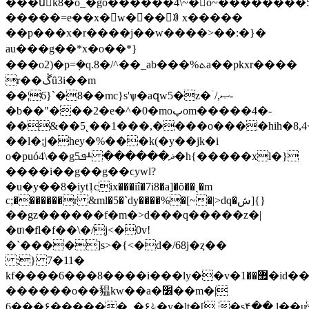
���uُk8�o_�go������4\~�o~��������
�����=e��x�w���ꇲ x�����
��p���x�r����j��w����>��:�}�
au���g��*x�o��*}
���o2)�p=ܼ�q.8�/^��_ab���%ܬa��pkxr����
r��ڴȗ3i��m
��¦6}`�8��mc}s'ѱ�aզw5�z�ۤ/,ޞ-
�b��"���2�e�^�0�moپom�����4�-
��&��5˛��1���,����o����hih�8,
��l�;j�hey�%���k(�y��jk�i
o�puó4\��g5ܦᚆ ������ޛ�
h{�����xl�}
����i��g��g��ϲywl?
�u�y��8�iytٖ1cix���iî�7i8�a]�ȏ��ˎ�m
c;�������r &ml�5�`dy����%�[~�|>dq�ش]{}
��gz������f�m�>d���q�����z�|
�ᥖ�fl�f��\�/ϳ<�0v!
�`����]s>�{<�d�/68j�ȥ��
;} 7�11�
kf����6���8����i���ly��v�޿��1�id���icn��gm���e�
������o��豱kw��a�׶��m�|
ݟ۶�,.������۶���6�y�lt�[˷�s͖۴��,l��u