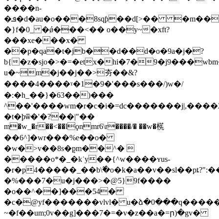
����n-
�ܦ�d�au�o���8sqƥ��d[>�� �m�����y`ێm�
�}f�0_ �ǿ���<�� o��y~�xft?
���xe���x�
��p�qa�t�jb��d��d�o�9а�j�?
b{�z�sjo�>�=�etx�hi�7�9�j9���wb
u�~m�j��j��>夯��&?
����4����ˠ�1�9�'���s���/)w�/
�:�h_��}�63��)���
^��'����wm�r�c�i�=dc�������j|,����2�mk���
�t�ϸѿ�'�?��|"��
m�
w_�r��<��lϙnmr6\r����/� ��w�㮱
��6^]�wr���%e��o�
�w�>v��8s�ܷpm��^� 
�����o*�_�kʿy��{^w����ʏus-
�r�p4�����_��b\߬�o�k�a��v��sl��pȶ?":
�%���7�u�j���>�@5}9f����
�o��^��]���54�
�c�@yf�������vlvl� u�ձ�0���q����
~�f��um;0v��g]���7�=�v�z��a�=ր)�gv�