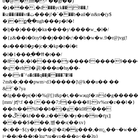
u�@�fm�> ��gŕ��)
�ܐ���,�d���yck��j8��,!
�sz��n̋���vt�ٺ���j!�`�َ��b�ail�\n&n�(y$
�)�ք�̯�ngh���p�f�!
�lj��)���j�kʙ����y\����w_�l�/
�{ʑ&��i�0oy9��j��ƌ�c\��b�w�w.9�r@jvg(!
�a���8�͎p�jc�;�kp�r�ί�t
�l�ߚ���ͅ��1�t��/
�8��,�l�����y����f����9�����g�ڰ��ڰ��_q�dr�.1'� d>�.����
�q�ehf�곩|���α�hӄ��-
��iv�`^a�d��q��j����7�9�
ϩm&�;���pwm>
d3�����]\@k��u�� ��
&'`�7ya
�fg���ԩ(�i�%@[}t&p�t,��wҗqf�:nd�g���
[mm/ jr̅[ʱ:f ��{���7;fj����8]:iv%or�z��ŀ�}
��dv��%9��ɓ�j�g�k08���
��ڴ�kf���,z���/�y�n�m�ղx]|
����$���,벧��s(��xv}
�c��~${y�jr���@�4)�g���,�mݻ��~�w��}z�����jh>g���e�7;b
j=��r���t�]pz*rg�vp���p<��ʔp}