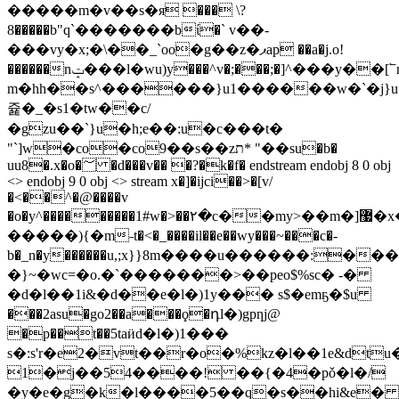
�����m�v��s�я ��� \?
8�����b"q`�������bί�` v��-
���vy�x;�\��_`oo�g��z�ޕap ��a�j.o!
������nݓ���l�wu)y���^v�;���;�]^���y��[՟r���q.s^w]-
m�hh��s^������}u1������w�`�j}u
쥹�_�s1�tԝ��c/
�gzu��ˋ}u�h;e��:u�c���t�
"`]w�co�co9��s��zת* "��su�b�
uu8�.x�o�؅ �d���v�� �?�k�f� endstream endobj 8 0 obj
<> endobj 9 0 obj <> stream x�]�ijci��>�[v/
�<��^�@����v
�o�y^���������1#w�>��۲�c��my>��m�]޷�x���y��j9���o����p��m�ǐ��x}x�/
�����){�m˗t�<�_����il��e��wy���~���c�-
b�_n�y������u,;x}}8m����u������:���r
�}~�wc=�o.�`�������>��peo$%sc� -�
�d�l��1i&�d��e�l�)1y��� s$�emҕ�$u
���2asu�go2��a���ϙ�դl�)gpƞj@
�p��t��5taӥd�l�)1���
s�:s'r�e2�vt��r�o�%kz�l��1e&dt
1�j��54����! ��{�4�pǒ�l�/
�y�e�g�k�l����5��q�s��hi&e�