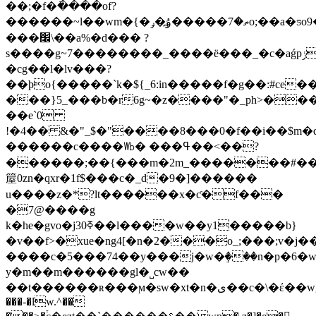
��;�f�߭����of?
������~l��wm�{�ތ�7�����ۇ߽�ݛo;��a�ƽo9����߸���oi�����c�m��n?
���׬\��a%�d��� ?
s����g~7��������_����ë���_�c�aǵpݫ��y�g>|
�cg��l�lv���?
��ϸo{�����`k�${_6:in�����f�g��:#ce
���}5_���b�r6g~�z����"�_ph>���
��e`0
ǃ�4�� &�"_$�"����8���0�f��i��$m�
������c����㏝� ���ߟ��<��?
������;��{���m�2m_�������#��
箼0zn�qxr�1f$���c�_d�9�]������
u����z�*?lt������x�ƈ�f���
�7@����g
k�he�gvo�j3ߧ0��l����w��y1�����b}
�v��f>�xue�ng4[�n�2���o_;���;v�j�
����c�5���74��y���j�w�ٟ���n�p�6�w
y�m��m������gl�˽cw��
��t������ʀ���ϻ�sw�xt�n�ی��c�\�έ��wg�jb�ޣ�c5mj4'�$�0��ql��/
���-�lw.^��