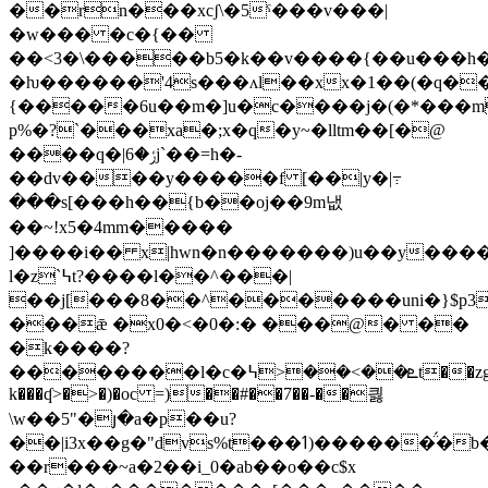
��rn���xcʃ\�5ˁ���v���|
�w��� �c�{��
��<3�\�����b5�k��v����{��u���h�e
�ƕ������'4s���ʌl��xx�1��(�q�
{�����6u��m�]u�c����j�(�*���mr���ǹ��/um
p%�?`���xa�;x�q�y~�lltm��[�@
����q�|ݬ�6j`��=h�-
��dv����y�����f [��|y�|߹
���s[���h��{b��oj��9m냆
��~!x5�4mm�����
]����i�� x|hwn�n�������)u��y���
l�z`߆t?����l��^���|
��j[���8��^�������uni�}$p3
���ǣ �x0�<�0�:� ���@� ��
�k����?
��������l�c�ܧ��>��<߆t��zg���`�p���n�8p�-
k���ʠ>�>�)�oc =)��#��7��-��킗
\w��5"�յ�a�p��u?
��|i3x��g�"dvs%t���ߗ)�������̈́b�\��q^o2~�o�a�xg���i����z��y���j=c
��r���~a�2��i_0�a
b��o��c$x