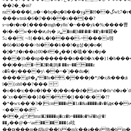
��2�_�m?
nz����l_n�<�bq�q�li���yۆ�ӗf��ڲwl;7�r�l��,�/zz�����m���u-
���wtmk�6�|?��i��x��[��?
s~o�r�e�{����mgh�y8n`�~���yk�%;����曹
�i�-� w�t��ͷ,dӌ� ;ƨ,͇,�m�[h��\�t�>��'y�#�糶�
ۿ5��{ ~/l{��k,�l����-=���u뗁
�6ό�kl���>bi���k��!�g성�ϳ�o�|
�]�*;f�r��a}0ߩ�#�0��{�嗑�'�z�p�
���}b��np�������n��ll�/x��}1�h���
��|��yz�>�2�b�j]8j� ��n~�� ���z
o�߯w�y����y\ ��=�`j��du�|
����g#�ߩ*�fu�,�̘���j�*;f�s;&���ܦ
l�{oh0��?�ׁ�� 
�o�k�ɘ;��u�f��`�j��o��d�|;a|w#�fn^d�a�`
�`xv����}ƌ��c�|}��!�:��??
�*�wԏ��'�3�]cm���n�1z�&a����u�v�6ԫ��s
<����d`-
�0�زq ttmzl�2����uj�cz�b=����o�%ě�h@�!
��ر��@�~\ae�������{a呟
��ԗ���m�ǆk@��[x�m]c��a��z9b�bm��