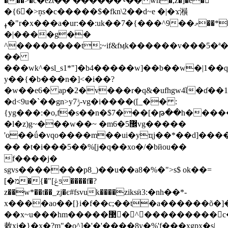
���>
�֒c�ezt��`������؝�� wn�,z�]�e�𭗇
�{6�>ņs�c�����$�fkn\2��d~e �|� ϫ㶇
ߪ�"r�x���a�ur:��:uk��7�{���^9��މ��*��i��hu���@�!
�|����g��
^��������t;~if&fӎk������v���5�ª
��
���wk^�sl_s1*"]�b4�����w]��b��w�|1��qw
y��{�b���n�]<�i��?
�w��e6� ap�2�v���r�q&�ufhgw4ǐ�ɗ��1
�d<9u�`��gn>yݱ7-vg�i����([_�� :
{yg���:�o,f�s��n�$7���[�թ��һ���
�l�z)g~���w��~ �m޼5�6vg�����
'o��ǘ�vqo����m��ui�yҵj��*��d]����zz
�� �t�i���5��%[j�q��xo�/�bйou��
f����j�
sgvs�������p8_)��u��a8�%�">s$ ok��=
[�מ�{�"[ݝƽ����f�?
z��w*��t��_zj�є#fsvuk����ziksӥ3:�nh��*-
x����ao��[}i�f��c;��t�a������õ�]
��x~u���hm�����޳�^���������c�f�c���
敕xj�}�x�?m"�o^]�'�'����8y�%'f���xgpx�s|