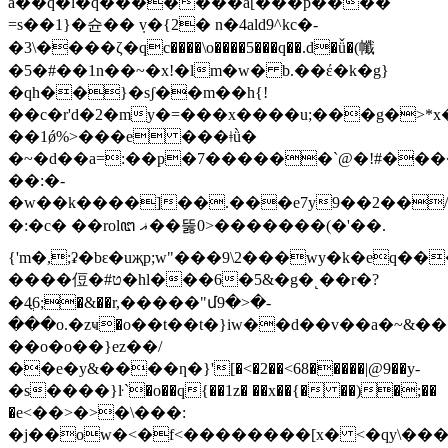
a��q�l�q�������a[���p����
=s��1}�슌�� ܼv�{2� n�4ald9^kc�-
�3\����ζ�qc����\o����5���q��.d�ǚ�(㡨
�5�#��1n��~�x!�lm�w� b.��έ�k�g}
�qh��}�sʃ��m��h{!
��c�r'd�2�my�=���x����u;���g�>*x���ؿ�;�g,c�v��=�e��\���nx&
��1ǿ%>���e ���ǂǜ�
�~�d��a=:��p�7������`@�!#�������t
��:�-
�w��k����]��.���e7y9��2��/
�:�c� ��rolꦔ ޣ��뚫0>�������(�'��.
{'m�,;ʡ�bԑ�uҗp;
w"���9\2���wy�k�eq��
����侸�#ט�hl���6�5&�g�˻��r�?
�4ֳ6;�&��r,�����"մ9�>�-
���o.�zҹ�o��t��t�}iw��d��v��a�~&�
��o�o��}ez��/
��e�y&����ƞ�}'[�<�2��<68�����|@9��y-
�s����}ŀ`�o��q{��1z� ��x��{� ��)�;��
�e<��>�>�\���:
�j��ow�<�f<��������[x� <�qy\���