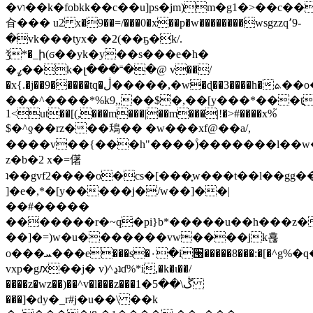
�vו��k�fobkk��c��u]ps�jm)m�g1�>��c���g�ka)�
㒲��� u2 x�9��=/���0�x��p�w��������wsgzzq՚9-
�vk���tyx� �2(��ҕ�k/.
ǯ*�_ի(ϭ��yk�y��s���e�h�
�ߨ��k�լ���˭��@ v��/
�x{.�j��9�����tq�ڷ�����,�w�ɖ��3����h�ܬ��o����ǿ�i�����*f��kl����by���{
���^����*%k9,,��$̂�,��[y���*���tֲ
1<ut��[(,���m���|��m���|!�>#����x%֮
$�^ƍ��rz���鴁�� �w���xf@��a/,
����v��{���h"����۫)�������l��w
z�b�2 x�=㒂
ʇ��gvf2����o�cs�[���֪w���t��l��gg�
]�e�,*�[y�����j�/w��]��|
��#�����
�������r�~q�pi}b*�����u��h���z�
��]�=)w�u�������vw����jk횮
o���ܚ���e���s�۰�i՘�����8���:�[�^g%�q�vx��{��q�ؼaiku����l��zbc]�p:��0���ؖ���Ԧ�ki������`�6j0,�:����������q����ў��ږ�k��7�-
vxp�gԕ��j� v)^ڍʇɗ%*i,�k�ɩ��/
����z�wz��)��^v�l���z���ڴ\��5�1
���]�dy�_r#j�u��\ ��k