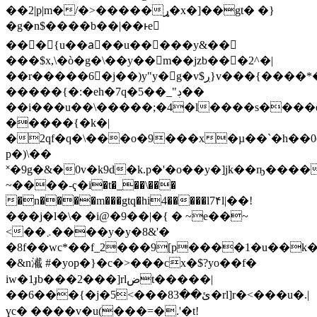
��2|p|m�/�>�����ړ�x�]��gt� �}
�g�n$����b��|��ͱe
���{u��aٔ��u�����y&��
���$x,\�ò�g�\��y��m��jzb�� �2^�|
��r�����6�j��)y"y�g�v$ڔ}v���{����*�$�h5�'4��~�ho�m)�}
�����{�:�eh�7q�5��_"ڊ��
��i���u��\�����;�4�l����s����e�
�����{�k�|
�2qf�q�\���o�9���x�µ��`�h��0
p�)\��
˟�9g�&�0v�k9d�k.p�'�o��y�]jk��ҧ���
~����-ҁ�i�t�_��\���
�n����m���gtq�hi4�����l7۴l|��!
���j�l�\� �i@�9��|�{ � ~e��~
<��܇����y�y�8&'�
�8f��wc*��f_2���9[p����1�u��k����8�zk
�&n㵶 #�yop�}�c�>���cx�$?yo��f�
iw�1ɟb���2���]rlضt�����|
��6���{�j�5<���8ئ��3�rl]r�<���u�.|
үc� ����v�u(���=�.'�t!