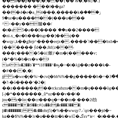
��d��p���]�;���{�� &�,�&}�.}
������� ���l��ga?
��t�4�e�a_4���,�����k�ݫ���
�9xe�u������(���u���
^<��y��髗��/
�t�a 5�a��[����ۤ��u��2����
�ni˔x_�e�h���tsgr��]��sj��
�wqy:,k��ǥ$ejr^����eejx�˔����`l���bxb
[������ ӳd��,8d{z��-
���ӷ����5�ӓ{㒧}ˁ�m�(�����ѵ;
(�*�%�b�rx�w�۶
u#o�2��b`�**i18'���^�ԣ�>�i�λjj��z���k�-
�#��i�,�|
ɉj u�we�j�%>�cvɖ�bh%%��g�����h�=�ا����3`t%/)6��j�l�y�[���ò��.1)�
�?-�ό����ʻ�2�|
��z������̝r��rckcubzra��m�q����òg
[-j�*�������_û*uz���v��\�
jnu�z�òrc��cr���q�=��m� ���2t㔕
c������t9��r:#{u��dj�e���3�� �|
ƥ�b������}ir�z��ohrj5)�%��wwqy7.-`qʊ���jd�~
kg��$%%��}r�q���jtr�k�wiً�ڲxy*)e<_�i���,�/