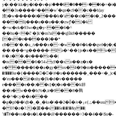
y�:��\kk�y�l��v�ⲫ\���6�8��<��l�=
��3ɘ����^���w`�qn�c9��c��h]ay
渣)�w�����i����k�'a��xl��i�_2��
���ǒj���u��u��;�zwꝭ�.[�k
�=sc�ek�93wɩ�g�y<��6�^
��hu�<�ĉ˙�]k'�m?ai��q[ǜk8�����
[�u�e�����]��*
c8��'�.�a_/s���x�<�w��#�k��qvrl�j�
��:���=g�����~ʡə�^��}js�x��u�
#/�.t��,�e���o��|
�nc���6�5ޑ4y|f��xo��ӆ�x�
o� ��
��6��a�gy�ox�4�9�m�������
�f���9ӕ�{����𝷔��\#�x������_���<�_)c
�'eo��
�ǽ�nhy�ŷk�d�v�����
e����e��;� �c[�j�o���k卵
��ɂ�w���b;%�,ir�9��8�䳯
��^ʲ�/.y��z���
�g�pf��\ܻdb�_�_�ks�\��2�ǚ�/e�ۊe{.;,��uɯi�%m,_����\vf�krm�r���ŷͤ�;:�
� 0?�z�?.i�澱��s��6e�i�!�&y��|
˹t�ͳ#��vs��s�l.���@������>3��4��\$u�-