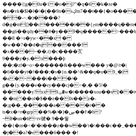
����{|g�0u�1�o�j?"�q�6�k�ze�
�n�vk�$l�l�\�(��9n�sڮm7��t��{�o����i��0�ש�����!
��-~.�)����?
d�g�m[]��c�����i��{ݦm����q��m�t.�ߪ���lڜ��~bm�)oa:�e:��n��ٶ���k6��=��8p�o��f�����ϩ��{���h\�4���=�n�7�osqf��;��o��ҙ'��9�n�
��g6��qdy��#�y��9�q�����>���
��8 �>s�yw<��x �
�w��7��d�q�����!
�x���~��,t}�c����㝌
9���y�y.�\x���þ
��;�zf�~o>������&���w��� y�@/r�|
�6���yt�!���;�s�}n.��^&��q�u�9_�|
�a�~���i���/�
g��{y.���e��ey���cj�<�,� �5!�
�����y?xxݓ9�w�i����xou��s[��t���t����}n�,���!
� �m ��ol�$��z��0s��z�-
�;g��_���t��a� ���r� �
ts�x�=r�grp��%�/�]�ڛ��f\�b?
~8�un�h=rv徤� 9��뒇
��{�m�<�'�i���z��w��'i�\�
��c��_�����
�j��a?�e���6��� �!