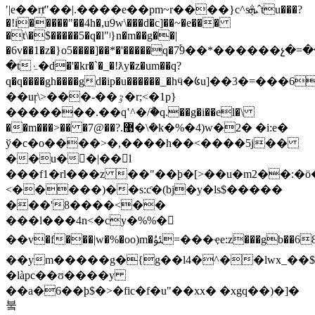
ʹ|e��rⱦ"��|.����e��pm~r����}c^sܞˆtu���?
�!i�����"��4h�,u9w\���d�c]��~�e���
�t\�$�����5�q�l"ʲ}n�m��g��|
�6v��1�z�}o5����]��*�'�����q�7֕9��*������չ�=�
�tۂ�d�'�kr�`�_�!ƛy�z�um��q?
q�q����gh����gd�ip�u������_�hӵ�᱕u]��3�=���6
��uŗ\>���-��ٷ�r;<�1p}
�������.��qʽ^�/ۜ�q.��g�i��el�\
��m���>�� �7@��?.޹�\ܳ�k�%�4)w�2� �i:e�
ў�c�o����>�,����h��<����5j��
��u�𭱶�|��l
���f1�rl���z ��"��ϸ�[>��u�m2��:�ö
<�����)��s:ƈ�(bj�y�ls$�����
���'8����<��
���l���4n<�cy�%%�
𸳾
��v�f���|w�%�oo)m�ﯱ=���ҿe:z���gb��68��=����[,��scnk[�ў��qu�
��ym�����g�{g��l4�^��lwx_��$
�làpc��ʊ����y
��a�6��þ$�>�fic�f�u"��xx� �xgq��)�]�
붘