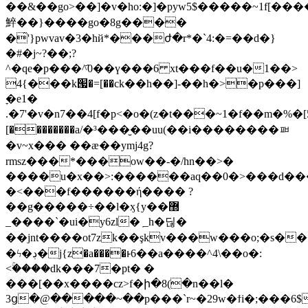
��&��go>��]�v�ho:�]�pyw5$�����~1 f[����
䱣��}����go�8g����
�̂'}pwvav�3�hй*���ժ�r*�`4:�=��d�}
�#�j~?��;?
^�qe�p���^҄
0��ү���6 xt���f��u�1��>
4{���k՗�=[��ck��h��]-��h�>�p���]
ׇ�e1�
.�7'�v�n7��4[f�p<�o�(z�t���~1�f��m�%�[5&�"����^�rqzq�{<�x��qߝfᓟ�ll o�m��_x��
[��������a/�³���̮��uu(��i��������ᅖ
�v~x��� ��æ��ymj4g?
rmsz���*���ow��-�/hn��>�
����u�x��>:������aq��0�>���d�
�<���f������ή���� ?
��g�����÷��l�ӽ{y��޽
_����`�ui�y6zl� ֽ_h�딚�
��jnt����ot7zk��şkv���w���o;�s�
�ϟ�ڊ�j{z�a����ͱ6��a����^4\��o�:
<ۚ����dk���7�pt� �
���[��x����cz>f�ի�8(�n��l�
3ց�@�����~��p���`r~�29w�ϯi�;���6$