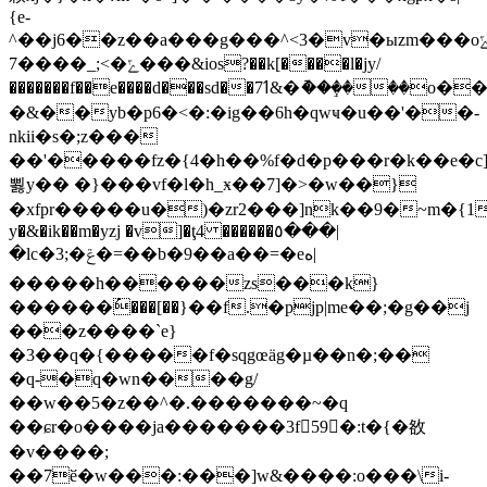
{e-
^��j6��z��a���g���^<3�v�ыzm���oݻ�ըs����&?
7����_;<�ݻ���&ios?��k[����l�jy/
�������f��e����d���sd��7ߗ&�ު��ٟ����o���/
�&��yb�p6�<�:�ig��6h�qwҹ�u��'��-
nkii�s�;z���
��'�����fz�{4�h��%f�d�p���r�k��e�c]
뾣y�� �}���vf�l�h_ӿ��7]�>�w��}
�xfpr�����u�)�zr2���]nk��9�~m�{1f���ڟ<}
y�&�ik��m�yzj �v]�ţ4 ������٥���|
�lc�3;�ݝ�=��b�9��a��=�eە|
�����h������zs���k}
������ُ���[��}��f.�pjp|me��;�g��j
���z����`e}
�3��q�{�����f�sqgœӓg�µ��n�;��
�q-�q�wn����g/
��w��5�z��^�.�������~�q
��ɕr�o����ja�������3f󢻢59�:t�{�敋
�v����;
��7ӗ�w���:���]w&����:o���\i-