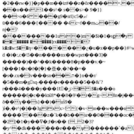
�2��ɍw�}]�p��m��iz#��z�ŏr����=.��y
��n��s,1��s^� s� �s>� 9�}}
��>o�6 ���g9�srl}c5�ވ/
ū���6���{���� �4c~f��mٺ��/
ǌ�?
��������1us�)m�$i�1�sք�y
�� ����� ���̀��]rx�����?
k�z�w:$��η<�������¿�u�x��p��}#^
d �i�:,c�\5��n����nx��wpet���3]�
�����)��^��k����8�p���v.�~
[���1�c�f�[ܰ�}�죴�,�?��=�
�s�.cu�lv���sn��.ת�}n��r/
�5��m�gsq-����e�����5��&˹?
r���4����y���1tُ�ڒ>� :$�a���o
�����6͙�c��ktќ8*��8�9ˀ�r�g~.8n�j�
ð��ɣ��s}��)�uؖs9�
)ì�,�r^j�]��3gixx>! {�v<m��w���n
����˥���z�`k��b��sr��0����oc�
�2 [�1�y��ߜ�;f�s�� {_2�3?
�y^�dk������e���ѱl������`�a\n