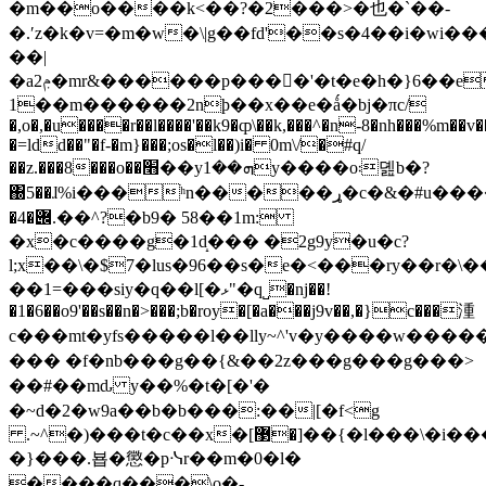
�m��o����k<��?�2���>�也�`��-
�.ʹz�k�v=�m�w�\|g��fd'��s�4��i�wi���6�ǜ�,�c��
��|
�a2ݦ�mr&������p����ٕ'�t�e�h�}6��e�?
1��m������2nϸ��x��e�ǻ�bj�πc/
�,o�,�u����r��l����'��k9�ȹ\��k,���^�n-8�nh���%m��v
�=ldd��"�f-�m}���;os�l��)i� 0m\/�#q/
��z.���8���o��׫��yܗ��1y����o܃뎶b�?
΀5��ɺ%i���ׄʰn�����ړ�c�&�#u����h[�����\6�h;���a�nw�����ǳ��ȼ�,�m�ڦ;���]ڂ��c<
�4�݌.��^?�b9� 58��1m:
�x�c����g�1d̝��� �2g9y�u�c?
l;x��\�$7�lus�96��s�e�<���ry��r�\
��1=���siy�q��l[�ޅ"�q˽�ǌ��!
�1�6��o9'��s��n�>���;b�roy�[�a���j9v��,�}c���湩
c���mt�yfs�����l��lly~^'v�y����w��
��� �f�nb���g��{&��2z���g���g���>
��#��mԃ y��%�t�[�'�
�~d�2�w9a��b�b���:��|[�f<g
.~^�)���t�c��x�[޳�]��{�l���\�i���w���"��
�}���.뵵�懲�pᓶr��m�0�l�
����q���\o�-