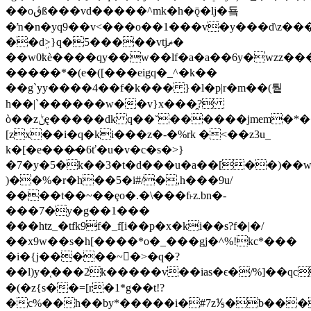
��oڨß���vd�����^mk�h�ǭ�lj�둌
�ŉ�n�yq9��v<���o��1���v�y���d\z���ao
��dܹ>}q�5�����vtjޡ�
��w0ҟè����qy��w��lf�a�a��6y�wzz���
�����*�(e�([���eigq�_^�k��
��g`yy����4��f�k��� }�l�p|r�m��(퉡
h��|`������w��v}x���̯?
ò��zݨę�����dk q��˘������jmem�*���km��h����5i3�˰ԛ��|pr=)�ַj�
[zx��i�q�ki���z�-�%rk �<��z3u_
k�[�e���̷�6ť�u�v�c�s�>}
�7�y�5�k��3�t�d���u�a��[��)��w
)��%�r�h��5�i#/�,h���9u/
����t��~��ȩo�.�\���f˫z.bn�-
���7�y�g��1���
���htz_�tfk9f�_f[i��p�x�ki��s?f�|�/
��x9w��s�h[����*o�_���gj�^%!kc*���
�i�{j�����~򤬑�>�q�?
��l)y�֤���2k�����v��ias�ϵ�/%]��qc
�(�z{s��=[r�1*g��t!?
�c%��h��by*�����i�#7z⅕�b���z�%ף�k�u#��l��m�����~`��r�gx՘�