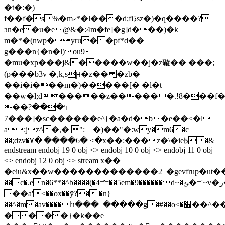
�t�:�)
f��f�s%�mހ*�l���d;fiڌsz�)�q����?
ɜn�e �u�e@&�:4m�fe]�g]d���)�k
m�*�(nwp�yru��pf*d��
g���n{�n�l)ou9
�mu�xp���j&�����w��j�z䃠�� ���;
(p���b3v �,k,sԩ�z�� �zb�|
��i�i���m�)�����[� �l�t
��w�l;d�����z������.!8���f�# ٤
��ߤ���?
7���]�sc������e^{�a�d�b�e��<�l
a:jz^�,� ": �)��"�:wy�m6�c
��;dzv�۷�|����6� <�x��:���z�\�ie߿�&
endstream endobj 19 0 obj <> endobj 10 0 obj <> endobj 11 0 obj
<> endobj 12 0 obj <> stream x��
�eiu&x��w�������������2_�gevfrup�ut��s"
��c�.en�6**�^b����(�4=̌=��5em�9������d~�ݵ�='~v�ر��;��
��a'<��ox��ȳ?�|�n}
��^�m�av����հ���_�����g�#��o<�׽��^��
����}�k��e