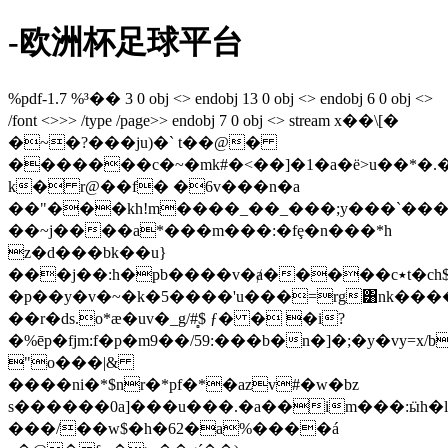
-欧洲杯足球平台
%pdf-1.7 %³�� 3 0 obj <> endobj 13 0 obj <> endobj 6 0 obj <>
/font <>>> /type /page>> endobj 7 0 obj <> stream x��\[�
�~�?���ju)�` t��@�
�������c�~�mk#�<��]�1�a�ё>u��*�.
k� r@��f� �6v���n�a
��"���kh!m����_��_���;y���`��
��~j����a*���m���:�fȩ�n���*h
z�d���bk��u}
���j��:h�pb����v�ⱥ�����c٭t�ch$�q�6��rx��2���h���i5i
�p��y�v�~�k�5����'u���=rg͸nk���
��r�ds.o*ӕ�uv�_g/#̻$ ƒ� � �i?
�%ēp�fjm:f�p�m9��/59:���b�n�]�;�y�vy=
"o���|&
����ni�*$nr�*pf�*�azv#�w�bz
s������0a]���u���.�a��im���:ӹh�ǉ
���/��w$�h�62�a%����á