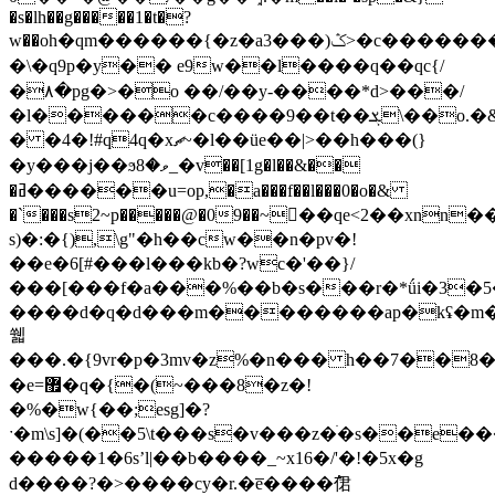
�s�lh��g�����1�t�?
w��оh�qm������{�z�a3���)ݣ>�c�������d=>w/e�e��1�4��,�2��q�l�^��o���c�����2�r�e(����t5yc`deyy��s*3w��8t�pٶ�,� 8�
�\�q9p�y�� e9w��l����q��qc{/
�۸�pg�>�o ��/��y-����*d>���/
�l������c����9��t��ܮ\��o.�&��
� �4�!#q4q�xޗ~�l��üe��|>��h���(}
�y���j��ϧވ�8_�v��[1g�l��&��
�ߥ������u=op,�a���f��l���0�o�&
�`���s2~p�����@�09��~��qe<
2��xnn��
s)�:�{),\g"�h��cw��n�pv�!
��e�6[#���l���kb�?wc�'��}/
���[���f�a���%��b�s���r�*ǘi�3�
����d�q�d���m��������ap�kʢ�m�
쒧
���.�{9vr�p�3mv�z
%�n��� h��7��8��
�e=޿�q�{�(~���8�z�!
�%�w{��;esg]�?
ˑ�m\s]�(��5\t���s�v���z�ׄ�s��e���c&�z��v� y&�:)���x�hg�#
�����1�6sʼl|��b����_~x16�/'�!�5x�g
d��� �?�>����cy�r.�e̅����߯侰