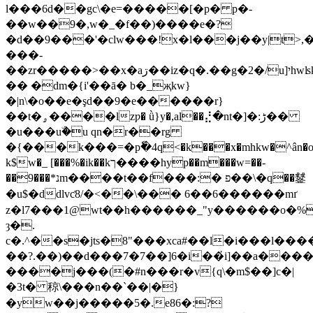
l���6d��gc\�e=�����[�p� p�-
��w��9�,w�_�f��)����e�?
�d��9���'�clw���!x�l���j��y|t>,�
���-
��zr�����>��x�aڗ��iz�q�.��g�2�/u]יhwʪkl�|֒'�
�� �dm�{i'��ā� b�_җkw}
�|n\�o��e�şd��9�e������r}
��t�ۄ����lzƿ� ǜ}y�,al��⣜�nt�]�:ڑ��
�u���uۜ�u qn�r��rg
�{���k���=�pٗ�4q<�k���x�mhkw�^ân�o#�
k$w�_ [���%�ik��kך����hyp��m���w=��-
��9���*נm����t��f���:� פ��\�q��䥭
�u$�ddlvƈ8/�<��\��� 6��6������mґ
z�l7���1@wt��h������_"y������o�%
ȝ�.
c�.^��s�jts�8"���xca#��l�i���l��
��?.��)��d���7�7��]6�i��҆i]��a����
����j���(�#n���r�v{q\�m$��]c�|
�3t� 稤\���n��`��|�}
�yw��j�����5�.e86�:?