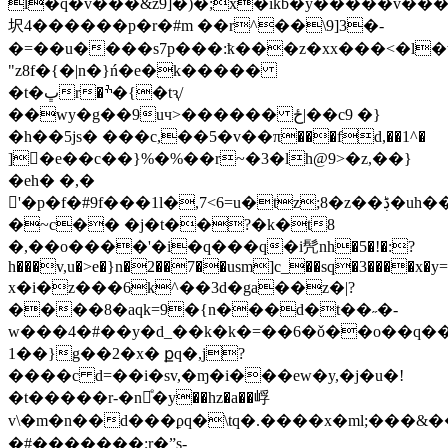
l�q�v���&z9]�)�;x�ikb�y�����v��
㘮4������p�r�#m ��r^��\9]3�
-
�=��u����s7p���:ҟ���z�xx���<�l�
"z8f�{�|n�}ń�e�k�����
�t�ڀr�ׯ�{�tԇ/
��wy�g��9uч>������ ځ|��c9 �}
�h��5js� ���c,��5�v��π���fd,��1^�
]�e��c��}%�%��r~�3�lh@9>�z,��}
�eh� �,�
𩧔'�p�f�#9f���1l�,7<6=u�tz;8�z��ڋ�uh���r{�yw�u��?m�f�iay'k���{�k�����s&�k6�]���{?
�~c�� �j�t��?�k�t8
�,��o����'�i�q���q�i髠nh�5�!�:?
h���v,u�>e�}n�2��7��usm]c_��sq�3����x�y=)
x�i�z���6k^��3d�ga��z�|?
����8�aqk=9�{n���d�t��˶�-
w���4�#��y�d_��k�k�=��6�ǒ��o��q�
1��}g��2�x� քq�,j?
����c d=��i�sv,�ɱ�i���ew�y,�j�u�!
�t�����r-�n㽤ͤ�y��hz�a��㟊
v\�m�n��d���ϼq�\tq�.����x�ml;���&��m�݆�m�\v��m��ޅ��{ۘ�b
�#�������;r�ˮs-