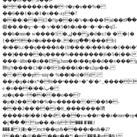
������z���~f�y�u��%�
��6��1�o�1�x��-xy�?
���:��(񱞴�ז'ip��)�'v�r���!al��t9߰���(�4`��ml�
磔��,�� ұ~�~� v/��5�h�a��~�<�v�q񳩲-
��h�mn� w����5�ݷͿ�� ۈ�d�z:!� ��{�
{��9�d�u�ׁ���:.�|rց��}���lb}
�t��҃o,c��q����&�{lf���;�r��&�n�{��t�'9�
��]�����q����%�������|6�5�(��c�
���>ā8n��n��l5g3sm��r��g��d��x���g
䎶q?t����{3�\#�9h���k�r�x2qo��˔
����p~niƞ\� %��l�o[�d.
��y�q�4�x*�0t��ʶ���=�"�'�^_����
e �x���|��/پ�
җt�q��>����o��?
�p�2���9�%�w��������$�-
���2��'��r�8_�������璾
����4�l��1��d.���yw��t=��z�mer�v
�լ'�� � ɯ��.�cήr��� �'��;!
���.� 1[�у�mc#��qz&����r�n&�2?
0��^�@��/��g��*֑|.�m��l�-�sp�&}