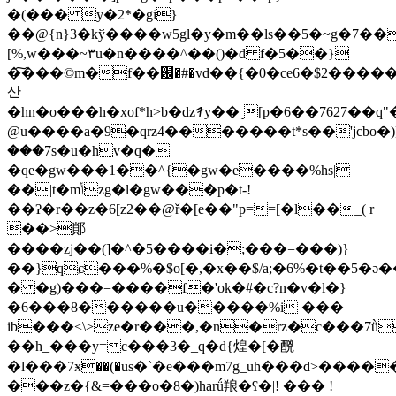
�(��� y�2*�gi}
��@{n}3�kў����w5gl�y�m��ls��5�~g�7�
[%,w���~۳u�n����^��()�d f�5��}
�͠���©m�f��԰�#�vd��{�0�ce6�$2�����%
산
�hn�o���h�xof*h>b�ǳꛙy��˷[p�6��7627��
@u����a�9�qrz4�������t*s��'jcbo�)
���7s�u�hv�q�|
�ԛe�gw���1��^{�gw�e����%hs|
��|t�mݳzg�l�gw���p�t-!
��ʔ�r��z�6[z2��@ř�[e��"p==[�l��_( r
��>䣔
����zj��(]�^�5����i�;���=���)}
��}qɕ���%�$o[�,�x��$/a;�6%�t��5�
� �g)���=����f�'ok�#�c?n�v�l�}
�6���8������u�����%i ���
ib���<\>ze�r���,�n�rz�c���7ǜ
��h_���y=c���3�_q�d{煌�[�䣴
�l���7ӿ��(�us�`�e���m7g_uh���d>����
���z�{&=���o�8�)harǘ羪�ʕ�|! ��� !