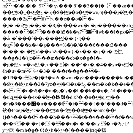
ro~�\�i�i�=97�ܟv���|8˝��3��j�=��zg���ͷ_�
��x�_�s˱�6]�$�ⱥ�o��wα,ð[���j��
���r�2g�ū)<.��e��o��-
��#���l7����h5�k�ӌ7���wb��l�px�
�ǻd�ݴ���`��c�����l}<[��
�ڃ���x�4�g���=%�)�/���6���r3���
�f��!�c�o\��x5ϩs��m{.�x��:�q �a� 
��g�1�}jc���m�ŕ��ob�x�g�[�-
�g� vlm�zx�}c���u��^�x�,�4��yn�x��1jن<%�
éh�u>�m-<�3�,���r��g���-
�1l9��e@�)�3�xo!q�wmb�y>���a����kn�
�9�kn��2�7ȳz��ϥl�z�fې��m�k�k��e��ww�a{��m���me�'�������e�y�2ikz���8�'�#��5����^��
�ɴd�o�s$�z�m�g�'y��h��k��q�,.^ȸ�t��
�u\q���4x���꓋߼�d:x?� �n�rq.��
�:)�8���׶�n����l�t���{��ʱ���d�r�/9����u}#v��.�q�z�~�6��^�]
钦�f^oe]�^c���o9�^��b��omc��\
{j�^����6���h���>�t��v����f��w
�r�6��.�e{�.���η�q�f��ey �:r�2g~[?
y弐 �m|h�g� 0}rh� \�]����]c(q�䡭