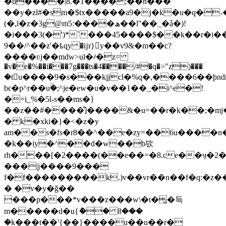
�u����|8.�1����;��n���
��y�zl#�sm�$tx�����a9�j�k�u�q�˕�
(�,l
�z�3g@m5:����ھ��lʺ��_�ǡ�)!
�i���3(�')*`���45����$��k��r�i�
9��/^��z'�ҍqy �ĳr}򨞭y��v9&�m��c?
����ʋj��mdw>ul�҂�z=
�v�e�%��i���7g���ts�4����/#�q�>"z)���ۤ
�tu����9�s���kjjcl�%q�,����6��ϸndry���˫
bϵ�p^r��uۚ�;^je�ew�u�v��1��_�i^e�!
�=i_%�5l-s��ms�}
��z��#����̎]����&�u=��r�k��;�mj
� k�xki�}�<�z�y
am��s�fs�r8��^��e�zy=��6u����n�
�k��iy�^��d�w��b欤
rh���[�2����(��e��=�8.ce��ӌ�2�<���
���|j����9���
f�f���������k.)v��vr��n��f�q:�z�
� �v�y�ǧ��
���p���*v���z���w\�t�͇�득
m�����d�u{ު�� 8���
�k���t��'{��}����u��u��r�