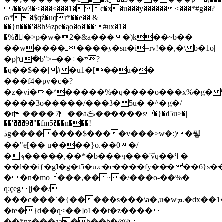
/��w3�<���<���1�c�x�u���y������<���*#g��?
ɷ*�$qź�uqr*��e�� &
��}n���'�8h¼zpe�ąo�o�'��#ux�1�|
�%��>p�w�2�&a����)k��~b��
��w����ߺ����y�sn�i=rv!��,�\b�1o|
�pխ�b">=��÷�ײ?
�q��$��|#�u1�[��u��
���f4�pv�c�?
�z�vi��^�����%�q����o���x%�g�%
����3o�����/���3� 5u� �^�|g�/
�r����|7��aڪ������s�}�d5u>�|
��'���9�"�fm5���n���!
ڐg�������
�$����v���>w�:)�퓋
��"e[�� u����}o.��0�/
�ϡ�����,��*�b���ҷ���'ۖvq��ߟ�|
��l��i{�g˥�g�t5�u:c�e����fy�����6}
��n�mo���,��~�/���o-��%�
q:çeg|j��/
���c���`�{�����s���\a�,u�wܡ.�dx��1�������<��-
�te�}d��q<��]o1��t�z����
��*nz���ga�h��b�@?