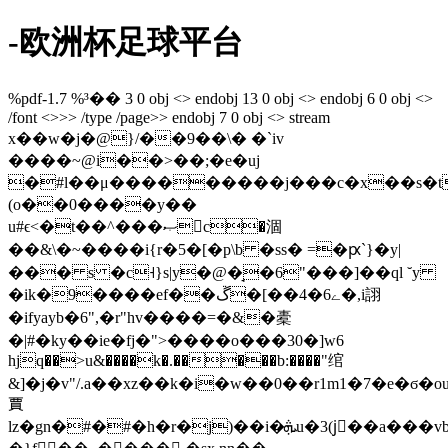
-欧洲杯足球平台
%pdf-1.7 %³�� 3 0 obj <> endobj 13 0 obj <> endobj 6 0 obj <>
/font <>>> /type /page>> endobj 7 0 obj <> stream
x��w�j�@}/��9��\� �`iv
����~@i��>��;�e�uj
�#l��μ���������j���c�x��s�t
(o��0����y��
u#ϵ<�t��^���ޞc�涸
��&\�~����i{r�5�[�p\b �ss� =�ԗ`}�y|
��� s �c˧}s|y�@�̘�6"�
��]��ql ˘y
�ik�9����ef��ڱ�[��ے6�4�,i詡
�ifyayb�6",�r"hv��
��=�&�橐
�|#�ky��ie�fj�">����o���30�]w6
h
jq��>u&����k�.�����b:����"绾
&]�j�v"/.a��xz��k�i�w��0��r1m1�7�e�
賈
lz�gn�#�#�h�r�j)��i�ܞu�3(jٔ��a���vb�k��*,i�