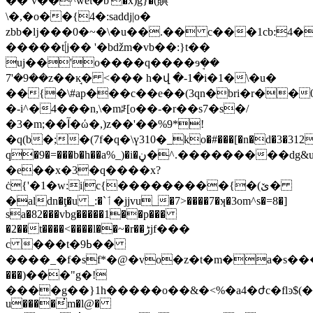
��`v��^weι�b'�x)g}�(賟
\�,�o��{4�:saddj|o�
zbb�ǉ���0�~�\�u��.�� c���1cb:4�
�����tۘ|j�� '�bǆm�vb��:}t��
uj��'o����q����ɘܱ��
7'�9��z��ĸ̘� <��� h�վ �-1�i�1�\�u�
��{�\#ap���c��e��(3qn�bri�r��0�
�-i^�4���n,\�mꈝ[o��-�r��s7�s�/
�3�m;��آ�ώ�,)z��'��%9*!
�q(b�;�(7f�q�\ү310�_ko�#���[�n�d�3�312~#f
q�9�=���b�h��a%_)�i�ڼ�^.���������dg&uao
�e��x�3�q����x?
ċ{'�1�w:i|c{���������{�(ێ�
�aldn�ţ�u _:�`ٲ�jjvu_�7>����7�ʞ�3om^s�=8�]
sa�82���vbg�����1��p���
�2��t����<����l��~�r��ڑjf���
c ���t�ߕ9��
����_�f�sf*�@�vo�z�t�m�a�s���
���)���"g�!
����g��}1h�����o��&�<%�a4�ժc�flͽ$(��� .��v��'ng�
u����̇m�l@�