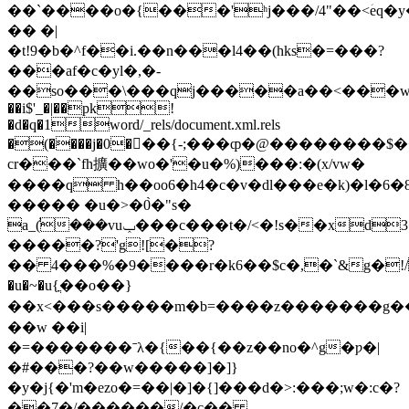
��`����o�{���'ʰj���/4"��<ؘeq�
�� �|
�t!9�b�^f��i.��n���l4��(hks�=���?
���af�c�yl�,�-
��so���\���qj�����a��<���w�ڹ�7���yb�ym�aoy>q9��fڅddyѱ��vn/ic{&o
��i$'_�|��pk!
�d�q�1word/_rels/document.xml.rels
�(����j�0���{-;���ȹ�@��������$
cr���`fh擴��wo�'�u�%)���:�(x/vw�
����q h��oo6�h4�c�v�dl���e�k)�l�ה8�6��.���
����� �u�>�0̀�"s�
a_݃(���vuݕ���c���t�/<�!s��xd3��
�����?'g![�?
�� 4���%�9����r�k6��$c�,�`&g�!/=��
�u�~�u{ֳ��o��}
��x<���s�����m�b=����z�������g��
��w ��i|
�=�������ˉλ�{��{��z��no�^g�ƿ�|
�#���?��w�����]�]}
�y�j{�'m�ezo�=��|�]�{]���d�>:���;w�:c�?
��7�/������/�c��