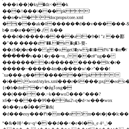
���ẋ��]�kү�ɗz<��k
���/\���\���pk!
��n�w�docprops/core.xml
�(���ak�0�����ަ�d��v������-$߶
b� m�ҥ��j�.ƒ &��
���d�d����s�\���af�9�l "z ��酈
�"�� ����z"��.�e�q�3-쮲-
��z$�j�e��� ڿ�o;get3�ywp�1�rd%"�>�m߯�/
������v��1�y��=n_/��r#"ug��
��������a����������0c�r�
�����~�����4m�aֶ����w\�>˭���!
ˋxa���-g������|��pk!
�i��\;word/styles.xml���r�6���;pxj�eɑ
{r�h�dm*�v^�ǿgߠoӿg�
��(�����.~k��wo���"���?
x6�=��
���9ϥ��&ɕ2\-q�d<w���wox
�h��yѧ�ǻ��ў �t&|
�d���eoy���߂t�m��nʖm��t�j��lc���̵o���n>ꦹ���a�7;֓���
˟�&�얘^�s~q^�/��d��<�e�l�s_e 4^_\�