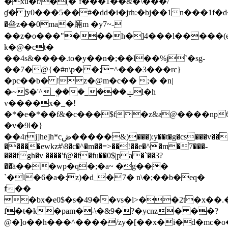
�xȗ�r/�(�`f���1��&�\���/
ɠ� jy0���5��#�dd�i�jrh:�bj��1n���1f�d�vd׳ne��h��p'8t�kj����֗1�k�l
�亝z��0ma�䠃m �y7~-
��z�o���"���h�]4���l�����
k�@�ct�
��4s&����.to�y��n�;��l��%j`�sg-
��7�@{�#n\p��;=^���3���rc}
�pc��b� !z�@m�c�� ;� �n|
�~$�'^_ܸ���_���ݓl�h
v����x�_�!
�*�e�*��f&�c���$f�z&ƨ@����np6
�v�9l�}
��4rj]he]h*cڞ�����&)���):y��t�g�cs���v���{�ǫ�z�k�`�q�7��eo�n��?
�����ewkz#\8�c�^�m��=>��!��e�^�m�7���-
���fgh�v ����'f@�f�fu��0$|pa�`��3?
��҇a���wp�q�;�a~ �g���
`�l�6�a�:z)�d_�7� n\�;��b�eq�
f��
�bx�e0$�s�49��vs�l>��2t�x��.
f�t�k�pam�-\�&9�?�ycnz� ��?
@�]o��h���^����/zy�[��x�i�d�mc�o�