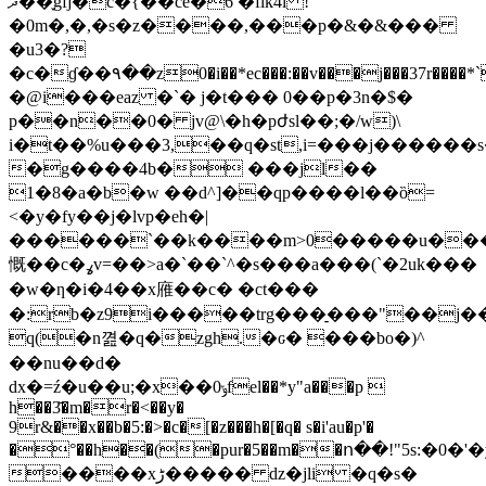
ދ��֢gfj�c�{��cȅ�6 �flk4l !
�0m�,�,�s�z����,���p�&�&���
�u3�?
�c�ɠ��۹��z0�i��*ec���:��v���j���37r���
�@i���eaz �`� j�t��� 0��p�3n�$�
p��n��0� jv@\�h�pժsl��;�/w)\
i�t��%u���3,��q�st,i=���j������s��(m
�g����4b� ���jl��
1�8�a�b�
w ��d^]��qp����l��ȍ=
<�y�fy��j�lvp�eh�|
������`��k����m>0�����u���
慨��c�ߩv=��>a�`��`^�s���a���(`�2uk���
�w�ƞ�i�4�� x䧹��c� �ct���
�:rb�z9i�����trg���̠���"��j���
q(�n꼂�q�zgh.�ԍ� ���bo�)^
��nu��d�
dx�=ź�u��u;�x��ݸ0fel��*y"a���p 
h��3̆�m�r�<��y�
9r&��x��b�5:�>�c�[�z���h�[�q� s�i'au�p'�
�°��h��(�pur�5��m��ո��!"5s:�0�'
����xڑ����� dz�jli �q�s�