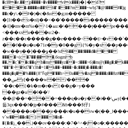
�cl8�e.�� p�̂���>�v����vix���)�}�d?
��t��-����m��96�' ���?m���~wbj7�@l���#�]g
��ͼ�y\.�#�)�c�
&o�g;m�����
�]1t��eo�nǉ��<��'�����s�����'��
�/i]�mv�m%s�^1�ѧu:�\����ț���pe�
<���xxu���u:2�-
z��c��ɛ�����g��e
����<��t|>�v��`�
��f��u�u�71e�y�0��gi{%�y�x��p��
�w��ӌ��]���ؤ��!sf6����f���d�r���
����>(c�7��\��!�.6ogmb
��,�c`��c��qb�mr���yz��~:l���>6)�m@(��g�;�k��d
˟��"�>�9d7�˜r3h�=1�k��~����>�c���)�-���z�!
���q�q��%���{8"ߓqt�'��b>0a��e�z
��سy[����w�/���
`��c�{�k�m�r�s {��g�>y���
��gz�a/�l��'/
��@��=���=���ɋ�a�y��i��\سy[���k�"�ho4��{6o
듧3qx���f�jp�#��� &b���$仔}
�����o���je���r�u��νw�(��_l�����g�l
v`w��i��e�[}���9�n�-
�{�r�ݙ_��.)��ov����:�7�^˄�j�o�;�������ɠqm��#��"��s�5���s���w!\q9)s�_g����~;!