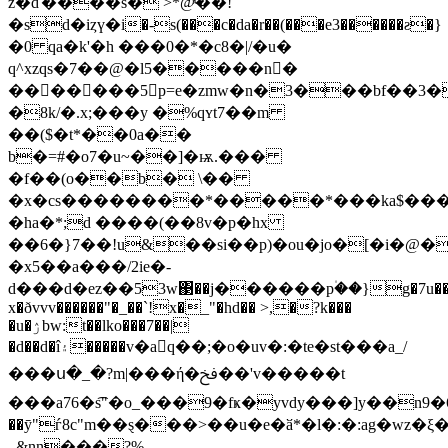
z�ď����s� >*@ͯ��!
�ѕd�iȥү�i�-s(���c�da�r��(���e3������ƨ�}
�0 qa�k'�h ���0�*�c8�|/�u�
q^xzqs�7��@�l5�����n�ٍ
�������5p=e�zmw�n�3���bf��3�
�8k/�.x;���y �%qʏt7��m
��($�t*��0a��
b�=#�o7�u~��]�ѭ.���
�f��(o��b� \��
�x�cs��������*�����*���ka$���
�ha�*;d ����(��8v�p�hx
��6�}7��!u&��si��p)�ou�jo�[�i�@�
�x5��a���/2ie�-
d���d�ez��53w΃��j������p۠��}g�7u��
x�ðvvv������"�_��`!x�_"�hd�� ˃,�?k���
�u�ۯbw:t��lko���7��|
�d��d�î۽�����v�a񉻷q��;�o�uv�:�te�st���a_/
���ս�_�?m|���ή�ﰯ��'v�����t
���a76�s͡"�o_���9�fҝ�yvdy���]y��n9�6ƌ%i�
��ȳ"ѓ8c"m��ȿ���>��u�e�ӑ*�l�:�:ag�
_&nn���?%