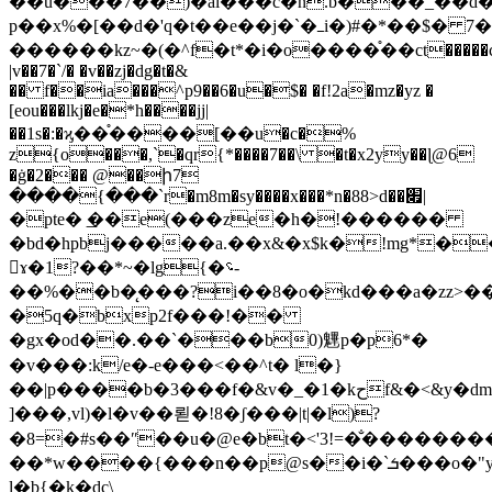
��u���7��)�al���c�n.b���_��d�
p��x%�[��d�'q�t��e��j�`�ߺi�)#�*��$� 7�1�y��;��y�a�r^�
������kz~�(�^f�t*�i�o����֯��ct�����cg
|v��7�`/� �v��zj�dg�t�&
�� f��ia���^p9��6�u�$� �f!2a�mz�yz �
[eou���lkj�e�*h����jj|
��1s�:�ϗ��֯����[��u�c�%
z{o���,`�qr{*����7��\ �t�x2yy��
ɭ@6
�ġ�2��� @��ի7
����{���`r�m8m�sy����x���*n�88>d��׏|
�pte� ͟��e(���ze�h�ǃ������
�bd�hpbj���
��a.��x&�x$k�!mg*�
󝗦ɤ�1?��*~�lg{�؝-
��%��b�̨���?i��8�o�kd���a�zz>��]
�5q�bxp2f���!��
�gx�od��.��`���b0)魓p�p6*�
�v���:k/e�-e���<��^t� l�}
��|p����b�3���f�&v�_�1�kحf&�<&y�dmvdm0��
]���,vl)�l�v��뢷�!8�ʃ���|t|�l)?
�8=�#s��ʺ��u�@e�bt�<'3!=�̐�������
��*w����{���n��p@s��i�`ܭ���o�"y���c_�
l�b{�k�dc\