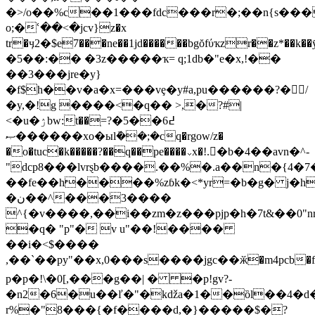
�>/o��%c��1���fdc���r�;��n{s��
o;�ՙ��<�jcv}z�x
tr�ӌ2�$e7���ne��1jd������bgŏfύҡzr��z
�5��:�� �3z�����ҡ= q;1db�"e�x,!��
��3���jre�y}
�f$h��v�a�x=���vȩ�y#a,pu������?�򳳳/
�y,�!g ����<�q�� ˃,�?#|
<�u�ۯbw:t��ֽ=߄6��5�?
�����ޞ�xo�ыlܽ��;�cq�rgow/z�
�o�tuc�k�����?��q��pe����⌄x�!.�b�4��avn�^-
"dcp8���lvrȿb����.��%�.a��n�{4�
��fe��h����%zɓk�<*yr=�b�g� j�
�ن��^���3����
^{�v����,��i��zm�z���pjp�h�7t&��0"
�q� "p"� v u"��!����
��i�<$����
,��`��py"��x,0���s����̀jgc��ӂ�m4pcb�f�4�5�
p�p�!\�0[,���g��| � �р!gv?-
�n2�6�u��ľ�"�kǆa�1��ȍl��4�d�
r%�"8���{�f����d,�}�����$�?