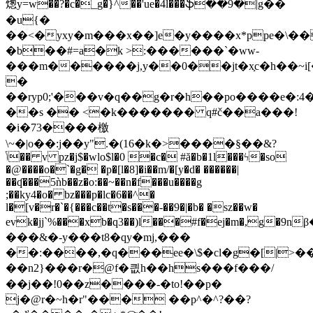
㷓y=w��?�c�_g�}^��'ue�4l���ֆ��9�|g��
�u{�
��<�yxy�m���x��]e�y����x*ppe�
�b��#=a�k >:������`�ww-
���m������j,y��0��jt�x֣c�h��~i
�
��ryp0;'���v�q��g�r�h��po����e�:4�w�wp���{%�ן��
��s �� <�k������� q#č��a���!
�i�73����檄
\~�|o��:j��y".�(16�k�>����§��&?
ݴ�� v pz�j$�wlo$l�0 �c� #ă�b�1l���ϟ�so
�@����o�`�g� �p�[l�8]�i��m/�[y�d� ������|
��ʠ���5ǹb��z�o:��~��n�f���u����g
;��ky4�o� bz���p�lc�6��^�
l�[v�r�`�{���c��t�s���-��9�|�b� �sz��w�
evk�jj`%���xb�q3��)l���#f�ej�m�,g
���&�-y���t8�qy�mj,���
��:����,�q���ee�\$�cl�g�[|>�
��n2}���r�@f�킚h��hs���f���/
��j��!0��z����-�to!��p�
j�@r�~h�r"��� ��p^�^?��?