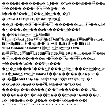
���h�f`�����g�j{ڸ��_�"u���%!i����n�ku�ȧ�e�m"
��l�� ���c�@�a!`�
h�s��3�o� {��\���j �扪
�3c�3��=�9c�y���c "()�釡
��y8>��p�9�}b =������c.cqm��zzh�
����v����a�<�������!
�j�ϥ9�kzku=14��m�̈́�f
mw<�oq�3��us܍d�e�lil� 9b�o�qn,��q��evxp�q�v��*uyte��/urjgv�[�p���$t�p
��fʳ�p���dm�~@a�v��!➦i�_�,d���y�<�����2
di:%��v����� o���h�x*�耢u ����m�
�bǻ&q�f��d������&��c�l�ؚ�&�mv�&�:
�lw;����y���er>���u=�c��ozz
��u��ë,n2�d��5*px���
��h��e�8���6���;bi1����sa�a�_��8�yع�x�#
u5�����.�znm����$zڠ��^���t���ja�p <'u�
�6�/΁�<����h� !�_b�^f�bz, x@�?
��\z�ϊ�y�q����3䨽lh��"�*k��d
����pe�\�c�&��a)� �"bɐ��&��z��av?8z
l���f­l���r9�б 4������\]h�c�ϭl���!朮
c� {j�!fu�њ��`ړ[�h,� ����kg����!