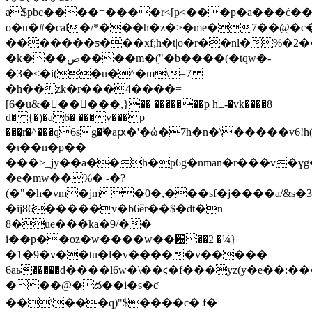
a$pbc����=����r<[p<���p�a���ć��
o�u�#�cal�/*���h�z�>�me�7��@�
�������ƽ���xf;h�t|o�r��nl�%�2
�k���ص����m�("�b����(�tqw�-
�3�<�i(�u�^�m\=7
�h��zk�r���4����=
[6�u&�󪷒�����,}�� �������p h±-�vk����8
d� {�)�a6� ���v���p
���̹r�^���q6sg�ۧ�aԗ�'�ώ�7h�n�\�����v
�ɩ��n�p��
���>_jy��a��h�p6g�nman�r���v�
�e�mw��%� -�?
(�"�h�vm�jm�0�,���sf�j����a/&s
�ij86�����v�b6߳er��$�dt�n
8�ue���ka�9/��
i��p��oz�w����w��԰��2 �¼}
�1�9�v��tu�l�v�����v�����
6aь�����d����l6w�\��ϛ�f���yz(y�e�
���@�ద��i�s�ƈ|
��\���q)"$����c� f�