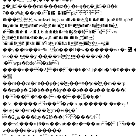
ք�jjk5����rmi���tsz�)-�t~ԓ�ҕ�jjk5�i3�k
7��o%hj��v�ג���_�/��pk!
�ћ��}word/settings.xml�v�r�6}�l�a���")qn8�3�.q2v�
��yi�d� �@���wa��ʙl� ��=�����s�gt�i���
���d��~�=>l�１6 r�r��;��>^��ۇ&�h ��q˅w
����d��z��8�e,w;�a���#�� ���ɤ��
b�iu��r�']�zfu��lbߟor0��.x�[���~vġ�ί
��y��6r��#~%=p)����ْw������wx�~޲t�:�"����hy���b�qc���&o�nڃ��*mr
%k�� ��y ��͔��% ����v�2�
:�wps�ibde^�zfa}
����o���2,�t��\�h�31]q8�h�^�0��
�䎓
��r4��zd�nװ��p�{���=#�¶o��m��rp
��m�p� 2l�b��g�ky���o���u��4n���!
{�t���5��ak����湢�lg�!
�!z_�����eo�� �y� xϣq����� �n�xșt!
�6y{�f�vm���|m�w�[�`
�2ڜ���luy�2]fˠ��)[���\l4
��~ƨ1���v}6�w��vu6��z�~��nm�{u��
w�җ��n�wp�����