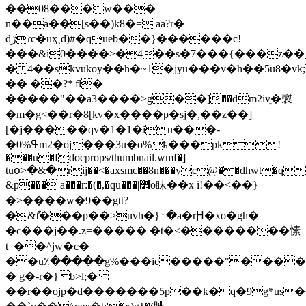
��08���w���
n��a��[s��)k8�= aa?r�
dڒɾc�uӽ˲d)#�queb��}������c!
���&i0����>�4��s�7���{���z��
� 4��skvukoȳ��h�~1�jyu���v�h��5u8�vk
�� ��?*|fl�
�����"��a3����>g��]��dm2ivֵ�褽
�m�g<��r�8[kv�x����p�sj�,��z��]
[�j�����qv�1�1�iu���-
�ߟ0%m2�oj���3u�o%ҍ���pk!
���u�fdocprops/thumbnail.wmf�]
tuօ>�&�rij��<�axsmc��8n���yc@��dhwt�q
&p��� a���r:�(�,�qu���|߻o眜��x i!��<��}
�>����w�9��gtt?
�&ުt���p��>uvh�}߸�a�rԨ�xo�gh�
�c���j��.z=����� �t�<��������愫
t_��^jw�c�
��u٪�����g%���ie�����"����;@
� g�-r�}b>l;�
��r��ojp�d�������5p��k�q�9g*us�