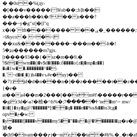
� �0o�%(дy-
�[���v�����i 9ɨ\sb��:;b]h��|
��a���b��k�/!.��n���?
���~y�g"st]�[l"q
x�i�`tft������� ��ݷ�_������;w�l[�{����?
>l&yco� =�<|
��xu&��������~���m��-h�!
ܐ�5u������m7gjx.
[t����93��{�sz�m��9,�
ל$ē[�wm��(i�v$d�f���cő����o{z�j�mp�z��}
�a�1w��.�������^��-
�.`~d�ŧ�˼�})h4��vԅ#e�uy)��
�7})jd�d�n���n�]��z�����i��z�
{�e�
at��a4��m�2���[��em#f\�����r�
�gi r3d�\ܘ?�橈�^fs%�;߅�����7'ne�m^> mw/
�ö�[}�xy�g@?������*[f��q� ���e��%x&��hs3t;g�
opv�ݥ�w:
�y����f[����v����my5��"��u�@�9�����l�iд�
虓�
�(h9�tvam���خj�~me;��ta�#h%.�_�s�af>f.1r j�������3��0ֆ�h���om�gc��p��z��