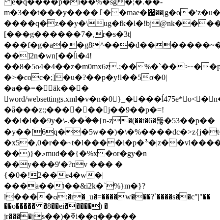
e�q����p�i��%�sg�;�.��-
m�3��t���y����߁��mae�΢�
����q�z��y�\ug�fk�l�!bj@nk����
[���g������7�,r�s�3t|
���f�g�a��g8^���d�������~��
��]2n�wn[��ĺi�4!
��8�5o4�4��z�m0mx6z.;��%�`��>~�
�>�coc�;]�u�?��p�y!l��5σ�0|
�a��=�ä
k���
word/websettings.xml�v�n�0}_����ĺ475e*o<
�ǟ���z:;������j��9��p�=!
��l�l��9y�\-.��۬��{n-z�(��t�6�뚢�53��p��
�y��[6q��5w��)�\�%����dc�>z{j�t�
�x5�,0�r��~t�l����i�p�ׯ�|z��vl����u��-
��)}�މmud��{�%x �or�gy�n
��y���9'�?nv ��� �
{�0�!2��e4�w�|
���a��ו��&i2k�`%}m�}?
l����ߋ:�r�_u�=����w���?`����s��c"|"��
��o����� �8��ei�����) �
jr����јs��)�ߧi��q�����