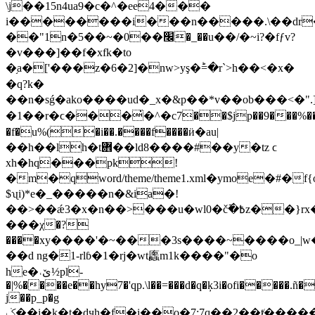
\j��15n4ua9�c�^�ee4���
i��������i���n�����.\��dr�m
��"1n�5��~�0��׬�_��u��/�~i?�fƒv?
�v���]��f�xfk�to
�֥a�['���z�6�2]�nw>yş�ؕ=�r`>h��<�x�
�q?k�
��n�sǵ�ako����ud�_x�&p��*v��ob���<�".
�1��r�ϲ���̇�^�c7��$jp��9���%����
�f�u%(�i��.����f����ӥ�au|
��h��lh�t܎��ld8����#��y�tz ϲ
xh�hq���pk!
�m�qword/theme/theme1.xml�ymoe�#�f{oc'vgu�رh�f�[��x=ޝzvg53n�j�h
$ʯi)*e�_�����n�&ia�!
��>��ǽ3�x�n��>���u�w
l0�č߫�߿z��}rx���{���h9t�8�t/
���χ�?
����xy����'�~���3s����~����o_|
��d ng�1-rlɓ�1�rj�wt蠯m1k����"�o
he�˓ێ½pl-
�|%����e��hy7�'qp.\l��=���d�q�ķ3i�ofi�����.ñ
j��p_p�g
ݢ��i�k�t�dӌh�f�i��o�7;7q��2��ⱦ�����d�>a�/