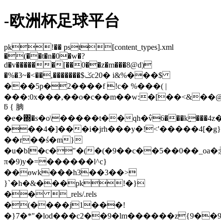
-欧洲杯足球平台
pk!�� pst[content_types].xml
�(��t�n�0�w�?
d�v������[��0��z�m���8@d)
�%�3~�<��,�������$ݢc20� i&%���$
���5p�2����f !c� %���( |
���:0x���,��o�c��m��w:�[��<&��@�
ƃ { 朒
�e�΍�s�o\�����t��qh�߮v6���kِ���4
���4�]���i�jrh���y�!<'�����4[�g}
��r��ś�m}
�u�bl�c�"�(�(�9��c��5��0��_oa�;
π�9)y�=������l^c}
��ɵwk���h3��3��>
}`�h�&���pk!�}
�� _rels/.rels
�(����j1���!
�}7�*"�lod���c2��9�lm������z{9��9,