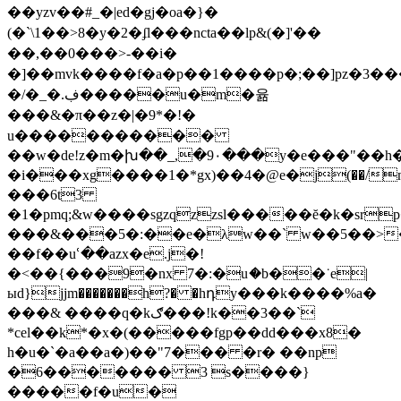
��yzv��#_�|ed�gj�oa�}�
(�`\1��>8�y�2�ʄl���ncta��lp&(�]'��
��,��0���>-��i�
�]��mvk����f�a�p��1����p�;��]pz�3���
�/�_�.ڣ�����u�m�윪
���&�π��z�|�9*�!�
u�����������
��w�de!z�m�խ��_,�9٠���y�e���"��h�
�i���xg����1�*gx)��4�@е�j(��/n oדy{$��|5�q�;
���6t3
�1�pmq;&w����sgzqzzsl�����ĕ�k�sr
���&���5�:��e�λw��` w��5��>
��f��uՙ��azx�e.j�!
�<��{���9�nx 7�:�uަ�b��˙e|
ыd}jjm�������h?� �hդy���k����%a�
���& ����q�kګ���!k��3��`
*cel��k*�x�(�����fgp��dd���x8�
h�u�`�a��a�)��"7��� �r� ��np
�6������� 3 s����}
�����f�u�