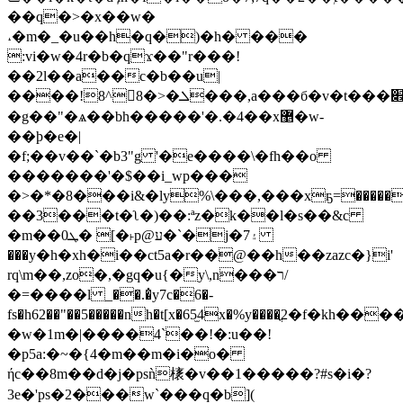
��q�>�x��w�
˔�m�_�u��h�q�)�h� ���
:vi�w�4r�b�qϫ��"r���!
��2l��a��c�b��u|
����!8^8�>�ܠ���,a���б�v�t���׎�~ls���14��_=,ɬ��otv
�g��"�ѧ��bh�����'�.�4��x޵�w-
��ϸ�e�|
�f;��v��`�b3"g '�e����\�fh��o
�������'�$��i_wp���
�>�*�8���i&�ly%\���,���xҕ=������
��3���t�ʅ�)��:ªz�k��l�s��&c
�m��ܛ0� [�˫p@ע�`�j�۽7
���y�h�xh�i��ct5a�r��@��h��zazc�}i'
rq\m��,zo�,�gq�u{�y\,n���ר/
�=����l _��.�̇y7c�6�-
fs�h62��"��5�����nh�t[x�65̫4x�%y����ֳ2�f�kh��
�w�1m�|����4`��!�:u��!
�p5a:�~�{4�m��m�i�o�
ήc��8m��d�j�psǹ橠�v��1�����?#s�i�?
3e�'ps�2���w`���q�b](