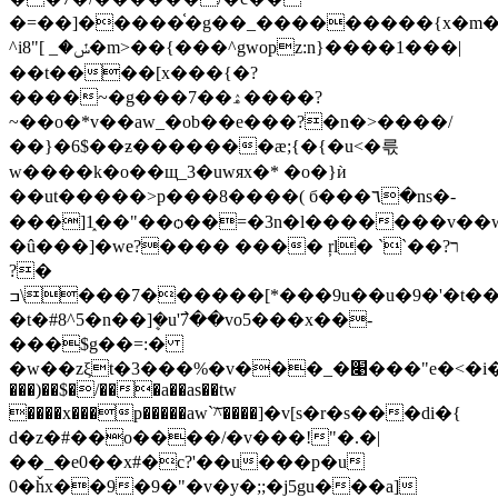
�=��]�����֫�g��_���������{x�m�v
^iݽ�_ ]"8�m>��{���^gwopz:n}����1���|
��t����[x���{�?
����~�g���7��ۿ����?
~��o�*v��aw_�ob��e���?�n�>����/
��}�6$��ƶ�������ӕ;{�{�u<�륷
w����k�o��щ_3�uwяx�* �o�}ѝ
��ut�����>p���8����( б���٦�ns�-
���]1֑��"��ѻ��=�3n�l�������v�
�û���]�we?���� ���� ŗl� ``��ר?
�?
7���\ߏ������[*���9u��u�9�'�t���s*�ru�t��uq�mu
�t�#8^5�n��]ܷ�u'߯7��vo5���x��-
���$g��=:�
�w��zξt�3���%�v���_�׉���"e�<�і�m^߻u�=��z���i~��֯;vǳ���5�y�k7z�o;m��ϕ�]�դ��1z
���)��$�/���a��as��tw
����x���p�����aw`͝^����]�v[s�r�s���di�{
d�z�#��o����/�v���!"�.�|
��_�e0��x#�c?'��u���p�u
0�ȟx��9�9�"�v�y�;;�j5gu���a]