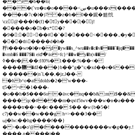
�� é�b��tо|
���(`vn�u�o����<ڛ�u���x(������8����è�q?`
���s�7c�l�)7 �z�b�0��妮�쐞|恱
\cz@���f�(f}�tّy���|�j!
�����o�b�x*�?
�9�:� >��#�`�����<����.,�y��
���th\����d�h�
䉿i���wt�l�v�ֱd�yw��s_^wu��v�c�v����`�jq���>d
�vmb�6 ���7$�i eiժ�\io=fc}^��w�y�b(v��/
ߦ��r�j,��:f/l0%� 1���:%��<�
����޵�ǆ���}b��"g�"s;�xd��e�6��-
� �����|n`l,��,�jz,l��-
�hb^o�afdolds�2�'w���-
t|5� =r�1���-
�o��h�$���6o�ävc�nq��b&:mi$��&
���� qc�#���m�qҹ\f5twv���w�в�a����
����tr��>��t ��� $�� �w{b�5�!
c7j��w��w���g h=>���3��
ߎj�lw:��hg����f��}
� >�a�o'@�f�
����������w�g��y.!
����,n����i��