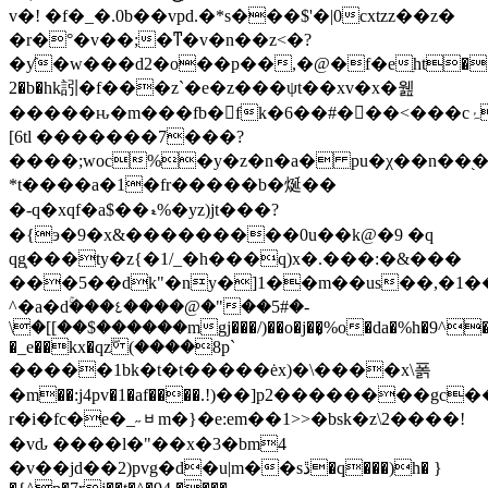
v�! �f�_�.0b��vpd.�*s���$'�|0cxtzz��z�
�r�°�v��;�ͳ�v�n��z<�?
�ƴ�w���d2�o��p��,�@�f�eֵht����f,
2�b�hk訠�f���z`�e�z���ψt��xv�x�웶
�����ԋ�m���fb�񚗺fּk�6��#��ْ�<���cۂ�c}
[6tl �������7���?
����;woc%�y�z�n�a� pu�χ��n��֭�
*t����а�1�fr�����b�烻��
�-q�xqf�a$��ޑ%�yz)jt���?
�{э�9�x&���������0u��k@�9 �q
qg͎���ty�z{�1/_�h���q)x�.���:�&���
���5��dk"�ny�]1��m��us��,�1�
^�a�dۚ���٤����@�"��5#�-
\�[[��$������mgj���/)��o�j��̙%o�da�%h�9^��
�_e��kx�qzۖ (����8p`
�����1bk�t�t�����ėx)�\����x\폵
�m��:j4pv�1�af����.!)��]p2��������g
r�i�fc�e�_˶ᆸm�}�e:em��1>>�bsk�z\2����!
�vԃ ����l�"��x�3�bm4
�v��jd��2)pvg�d�u|m��sڐ�q���)h� }