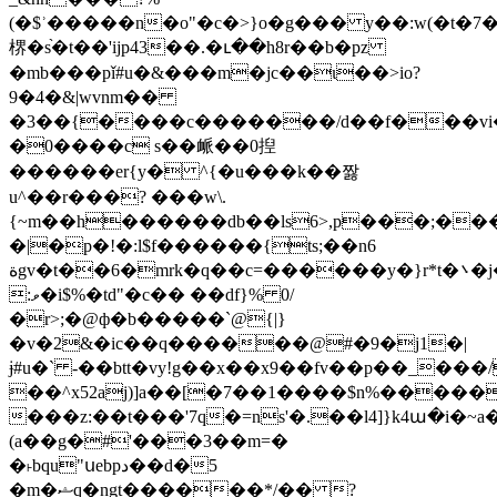
(�$ʾ�����n�o"�c�>}o�g��� y��:w(�t�
楐�s֨�t��'ijp43��.�ւ��h8r��b�pz
�mb���pǐ#u�&���m�jc��ɩ��>io?
9�4�&|wvnm��
�3��{����c�������/d��f���vi��
�0����c s��衇��0揑
������er{y� ^{�u���k��짫
u^��r���? ���w\.
{~m��h������db��ls6>,p���;���#h
�|�p�!�:l$f������{ts;��n6
ةgv�t��6�mrk�q��c=������y�}r*t�܌�j�(���
:ވ�i$%�td"�c�� ��df}% 0/
�r>;�@ф�b�����`@{|}
�v�2&�ic��q������@#�9�j1�|
ɉ#u�` -��btt�vy!g��x��x9��fv��p��_���
��^x52aj)]a��[�7��1����$n%�����
���z:��t���'7q�=ns'�.��l4]}k4ա�i
(a��g�#'���3��m=�
�˫bqu"սebpد��d�5
�m�ޝq�ngt������*/�� ?