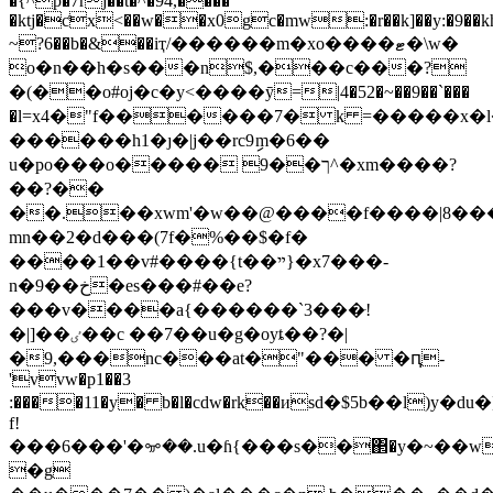
�{^p�7rj��t�^�94,����
�ktj�ƈx<��w��x0gc�mw:�r��k]��y:�9��kh\
~?6��b�&��iҭ/������m�xo����ޓ�\w�
o�n��h�s���n$,���c���?
�(��o#oј�c�y<����ӯ=|4�52�~��9��`���
�l=x4�"f������7� k =�����x�
������h1�ȷ�|j��rc9ިm�6��
u�po���o����� 9��ך^�xm����?
��?��
��.��xwm'�w��@����f����|8��
mn��2�d���(7f�%��$�f�
����1��v#����{t��ײ}�x7���-
n�9��خ�es���#��e?
���v����a{������`3���ּ!
�|]��ٸ��c ��7��u�g�oyȶ��?�|
�9,���nc���at�"��� �ԥ-
'vvw�p1��3
:����11�y� b�l�cdw�rk��иsd�$5b��l)y�du�]�
f!
���6���'�ꗁ��.u�ɦ{���s��΂�y�~��w
�g