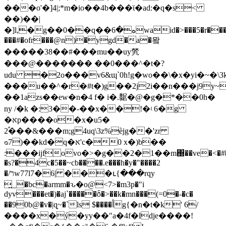
���o'�]4|;*m�io��4b���ϊ�ad:�q�s<
��)��|
�]l,�g��0��q��ە�6waid�>���5�r���h�
���#�ofr���@n)�ygd�a�뫜
�����38��#���mu��uy㷀
���@������� ��0���^�t�?
udu �2o���v6&ɰ`0h!g�wo��\�x�yi�~�\
���u��^�r�#t�)g��2j2i��n���j9y~
��1azs��ew�n�4 f� i�.䵕�@�g�*��0h�
ny /�k �:3��-��x��!�ʵ 6�g
�אp����o�x�u5�
2֠���&���m;g4uq\3z%ѐjg��'zr
⍉7)��kd�q�א'c�0 x�)b��
:���ijfovo�>�g��2�1��m΀��ve�<�#�f�m
�s?�4c�5��~cb����.e���h�y�"����2
�/רw77l7�6| ���ւ{���rqy
̤_�bc�armm�ԅ�o@<7>�m3p�"i
dyv���et�)�aj`�����ȭ�>��k�mn���(=0�-�c�
��90b@�v�|q͎~�`ls $����أg{�n�t�k' 6/
����x�ý�
yy��"a�4f�ldje����!