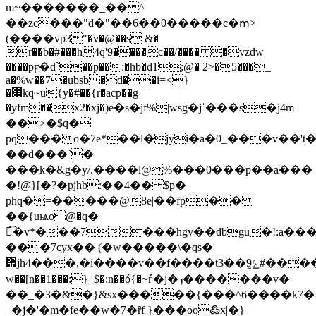
m~�������_��^
��zc���"d�"��6��0�����c�ՠ>
(����vp3"�v�@��s &�
r��b�#���h4q'9����c��/���� �vzdw
����pϝ�d`��p��:�hb�d1;@� 2>�5���_
a�%w��7�ubsb �d��i=<}
�׉kq~u{y�#��{r�acp��g
�yfm��x2�xj�)e�s�jf%|wsg�jˈ���s�j4m
��>�$q�
pq��� o�7e*��l�jyi�a�0_���v��'t
��d���`�
���k�&g�y/.����l@%���0���p��a���
�!@}[�?�pjhb:��4�� $p�
phq�=�����@8e|��fp��
��{uѩo@�ԛ�
섎͡�v*���7���hgv�
�dbgu�!:a���oŗj�z}^�1xa�b
���7cyx�� (�w�����\�qs�
힯jh4���,�i����v��f����t3��9ݻ̠#���
w��[n��1���:}_$�:n��ó{�~ѓ�j�ܙ�������v�
��_�3�&�}&sx�����{���^6����k7�
_�j�'�m�fe��w�7�ȓf }���oo߷x|�}