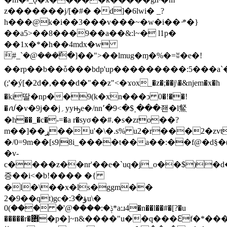
z�������j/[�#� �d]�6lwi� _?
h���@k�i��3���v���~�w�i�� ̵*�}
��a5>��8���9��a��&:l~� l1p�
��1x�*�h��4mdx�w
݇#_`�@���߯�]��">��lmug�ɱ�%�=ʬ�e�!
��rp��b��ȱ���bdp'up���������:5���a`�
(;'�ý[�2d�,���d�"��z"<�ϫox_�z�;��j\�&ǌem�x�h
�ki딸�np��9(k�xn���ͻ 0�!��!
�ꫜ�v�9j��j؍yyԣe�/nn٬�9<�$˰���좬�l䱗
�h��_�c�-=�a r�syσ��#.�s�zro��?
m��]��ړ��u'�\�.s% u2�r���2�zvt��g#aoe���9g��q�!m�[^e �pq
�/0=9m��[s9|8i_����t��a��:��f@�d§�(�����ߕ��3���
�v-
c����z��nr'��e�`uq�j_o��$)�d
증��i<�b!���� �{
�l�\��x�ls�ggm��
2�9��qt)gc�:ؤ�3u\�
ݙ�:����@'� ���)0*a:ɹ4�n��l��#�[?�u
�����r�܎�p�]~n&����"u��q���ℇf�*���kb��gq����u�in��]5��1`�7&���sݨ���7t�