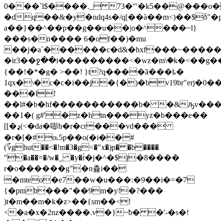
0���`l$����._ 73�'"�k5��@���o�
�dq��&�y�ndq4s�/q[��à��m<)��$ȭ"�pg�ګ�4sêe�@��p5�x�x����9��c�dg�
a��}��^��p��g��u��|o�^���~l}
���s�n���� 6�of��)�mu
��j�a`���
���c�d&�hxf���~�����o
�ir3��ջ��i���������<�wz�m\ؘ�k�<��g�����^��s2i[(=��*���g�[�9�c؃u�γ1�
{��!�*�g� >��! }t?q����ӑ���ҍ�
1qx�\�c�c�i��j�{�)�bv19br"erj�0�
���l!
��l#�b�hf�����������b� �&ԡv�
��1�( g#'�z�htn���yz�b���e��
[[�ډ(<�da�嘭h�r�cr���vd���
�r�[�#o˪5p��ο(�i��#
(؆ghut��<�!m�3�g<�"x�)p� �b����
"�a��=�/w�_ �y�ؐr�j�^�$j�8����
r�o������g"�n츓i��
�mteo�e7��w�u���:�9��i�=�7
{�pmb���"��9m�y!�?���
)t�m��m�k�z>��{sm��<!
<�a�x�2nz����.v�}~ƀ� �'-�s�!