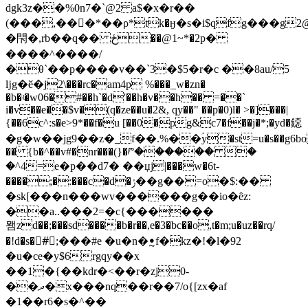
dgk3z��%0n7�`@2 a$�x�r��
(���,��񈫝�*��ρ*tk�ӈ�s�i$qfg���g
�閇�,rb��q�� ځ��@1~*�2p�
����^����/
�θ`��p����v��`3�$5�r�c ��8au/5
ǉg�ӗ�j2\���rc�am4p %���_w�zn�
�b�ʵ�w06�#��h`�d'��h�v��h�� =��`
i�v��e��$v�(q�ze��u�2&, qy��" ��p�0)l� >�]���|
{��6c^:s�e>9*��f�u [��0�pg&c7�f��j�*;�yd�鐚
�g�w��jg9��z�_f��.%��ؑy�st=u�s��g6bo
�� {b�^��v#�nr���(}�ⱓ������ �
�^4=e�p��d7� ��џj|���w�6t-
����;�:���c�d�ݬ��g��=o�$:��
�sk[���n���wv������g��io�ȇz:
��a..���2=�c{������
뫰zd��;���sd����b�r��,e�3�bc��o,t�m;u�uz��rq/
�!d�s�#ٓ;���#e �u�n�ꔸf�kz�!�l�92
�u�ce�y$6rgqy��x
��1�{��kdr�<��r�zj0-
��ދ�x���nq��r��7/o{[zx�af
�1��r6�s�^��