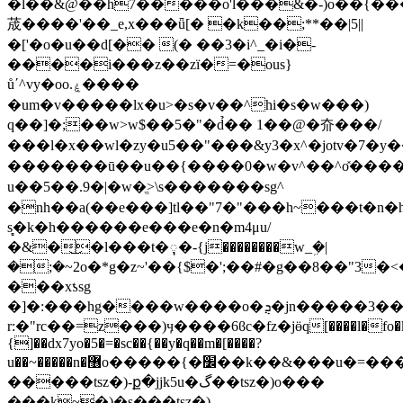
�l��&@��h7�����o'l���&�-)o��{�����޿'f�g3�x
荿����'��_e,x���ǖ[� �k��;**��|5||
�['�o�u��d[�� (� ��3�i^_�i�-
����i���z��zï�=�ous}
ů΄^vy�o o.ۼ����
�um�v�����lx�u>�s�v��^hi�s�w���)
q��]�;��w>w$��5�"�d̉�� 1��@�夼���/
���l�x��wl�zy�u5��"���&y3�x^�jotv�7�y��\
�������ū��u��{����0�w�v^��^o̽���
u��5��.9�|�w�ֱ>\s�������sg^
�nh��a(��e���]tl��"7�"���h~���t�n�h
ѕ̻�k�h������e���e�n�m4μu/
�&�͜�l���t�ុ�-{j��������w_ܹ�|
�;�~2o�*g�z~'��{$�';��#�g��8��"3
���xƾsg
�]�:���hg�
���w����o�ܯ�jn�����3��ל�ѷ���u
r:�"rc��=z���)ӌ����6ϐc�fz�jӫq[����l�fo�k#
{]��dx7yo�5�=�sc��{��y�q��m�[����?
u��~�����n�޶o�����{�׼��k��&���u�=���{:�tq<�<�g�;zmm�|
�����tsz�)-ք�jjk5u�گ��tsz�)o���
���k~�)�s���tsz�)-