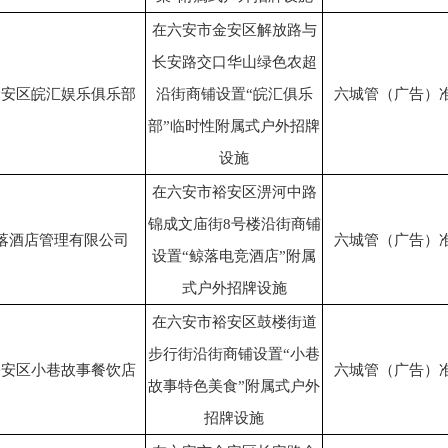
在六安市金安区解放路与
长安路交口华山绿色农超
金安区皖汇娱乐俱乐部
沿街商铺设置“皖汇俱乐
六城管（广告）准[2
部”临时性附属式户外招牌
设施
在六安市裕安区淠河中路
锦成文庙街8号楼沿街商铺
落酒店管理有限公司
六城管（广告）准[2
设置“鲸落电竞酒店”附属
式户外招牌设施
在六安市裕安区鼓楼街道
步行街沿街商铺设置“小巷
裕安区小巷故事餐饮店
六城管（广告）准[2
故事特色美食”附属式户外
招牌设施