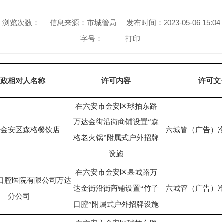
浏览次数：
信息来源：市城管局
发布时间：2023-05-06 15:04
字号：
打印
行政相对人名称
许可内容
许可文
在六安市金安区球拍东路
万达金街沿街商铺设置“森
市金安区森格餐饮店
六城管（广告）准[2
格老火锅”附属式户外招牌
设施
在六安市金安区皋城路万
口腔医院有限公司万达
达金街沿街商铺设置“竹子
六城管（广告）准[2
分公司
口腔”附属式户外招牌设施