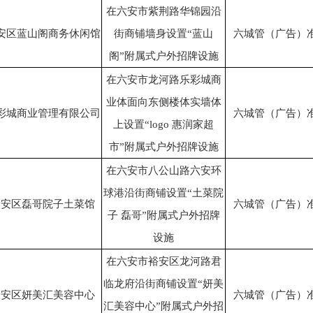
在六安市紫荆路华锦园沿
安区蓝山阁商务休闲馆
街商铺墙身设置“蓝山
六城管（广告）准[2
阁”附属式户外招牌设施
在六安市龙河路乐彩城商
业体面向东侧楼体实墙体
彩城商业管理有限公司
六城管（广告）准[2
上设置“logo 惠润家超
市”附属式户外招牌设施
在六安市八公山路六安环
球港沿街商铺设置“土菜院
金安区磊哥院子土菜馆
六城管（广告）准[2
子 磊哥”附属式户外招牌
设施
在六安市裕安区龙河路君
临龙府沿街商铺设置“妍美
金安区妍美汇美容中心
六城管（广告）准[2
汇美容中心”附属式户外招