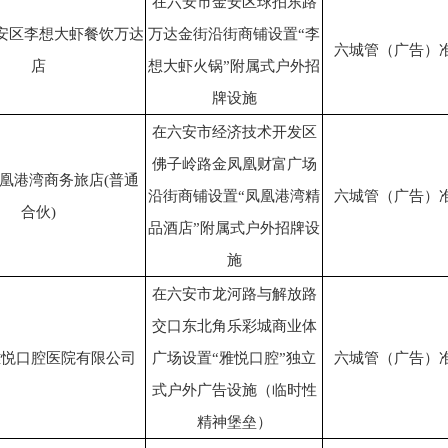
在六安市金安区球拍东路
安区李想大虾餐饮万达
万达金街沿街商铺设置“李
六城管（广告）准[2
店
想大虾火锅”附属式户外招
牌设施
在六安市经济技术开发区
佛子岭路金凤凰财富广场
凰港湾商务旅店(普通
沿街商铺设置“凤凰港湾精
六城管（广告）准[2
合伙)
品酒店”附属式户外招牌设
施
在六安市龙河路与解放路
交口东北角乐彩城商业体
雅悦口腔医院有限公司
广场设置“雅悦口腔”独立
六城管（广告）准[2
式户外广告设施（临时性
精神堡垒）