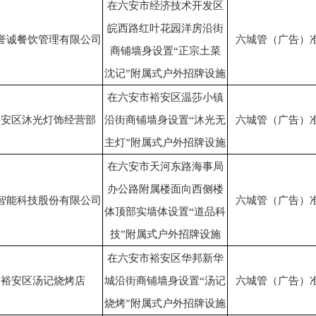
在六安市经济技术开发区
皖西路红叶花园洋房沿街
誉诚餐饮管理有限公司
六城管（广告）准[2
商铺墙身设置“正宗土菜
沈记”附属式户外招牌设施
在六安市裕安区温莎小镇
裕安区沐光灯饰经营部
沿街商铺墙身设置“沐光无
六城管（广告）准[2
主灯”附属式户外招牌设施
在六安市天河东路海事局
办公路附属楼面向西侧楼
智能科技股份有限公司
六城管（广告）准[2
体顶部实墙体设置“道品科
技”附属式户外招牌设施
在六安市裕安区华邦新华
市裕安区汤记烧烤店
城沿街商铺墙身设置“汤记
六城管（广告）准[2
烧烤”附属式户外招牌设施