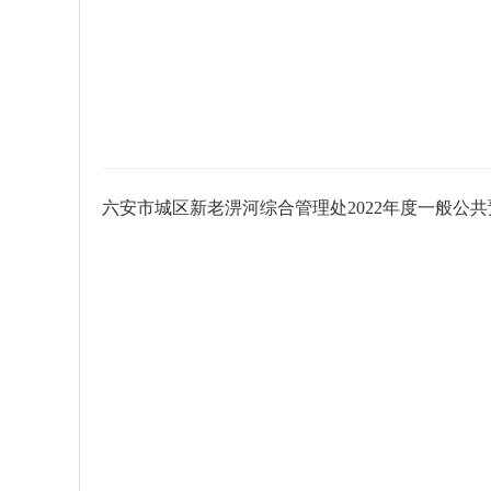
六安市城区新老淠河综合管理处2022年度一般公共预