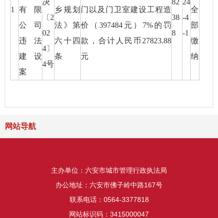
决
82
24
1
有限
乡规划
门以及门卫室建设工程造
全
〔2
38
-4
公司
法》第
价（397484元）7%的罚
部
02
8
-1
违法
六十四
款，合计人民币27823.88
缴
4〕
建设
条
元
纳
4号
案
网站导航
主办单位：六安市城市管理行政执法局
办公地址：六安市佛子岭中路167号
联系电话：0564-3377818
网站标识码：3415000047