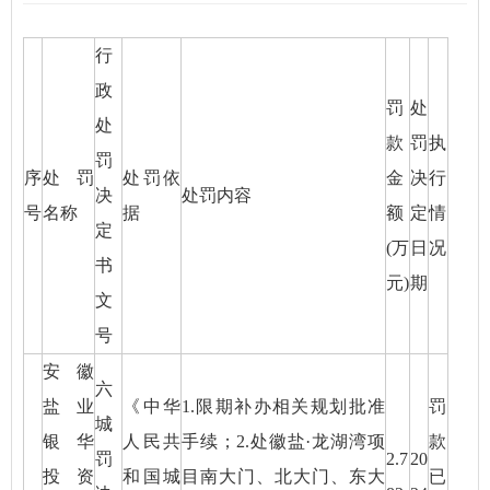
行
政
罚
处
处
款
罚
执
罚
序
处罚
处罚依
金
决
行
决
处罚内容
号
名称
据
额
定
情
定
(万
日
况
书
元)
期
文
号
安徽
六
盐业
《中华
1.限期补办相关规划批准
罚
城
银华
人民共
手续；2.处徽盐·龙湖湾项
款
罚
2.7
20
投资
和国城
目南大门、北大门、东大
已