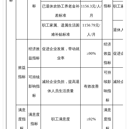
标
标
指标
已退休农协工养老金补
1156.3元/人/
职工家属
差标准
月
职工家属、遗属生活困
1156.79元/
退休人员
难补贴标准
人/月
经济
经济效
促进企业发展，带动就
≥90%
效益
促进企业
益指标
业率
指标
效益
可持
指标
可持续
减轻企业负担，提高退
续影
减轻企业
影响指
有效改善
休人员生活质量
响指
标
标
满意
满意
满意度
度指
职工满意度
≥92%
度指
指标
标
标