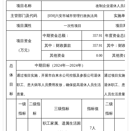
项目名称
改制企业退休人员补助
主管部门及代码
实施单位
[059]六安市城市管理行政执法局
项目属性
项目期
一次性项目
中期资金总额：
年度资金总额
357.91
项目资金
其中：财政拨款
其中：财政拨
357.91
（万元）
其他资金
其他资金
0.00
中期目标（2024年—2024年）
总
体
通过项目实施，开展市自来水公司控股及参股公司退休
通过项目实施，
目
职工、患大病等人员费用发放，确保提高退休人员生活
退休职工、患大
标
质量。
人员生活质量。
一级
二级指
二级
三级指标
指标值
指标
标
指标
职工家属、遗属生活困
7人