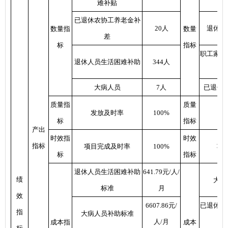
难补贴
已退休农协工养老金补
20人
退休人
数量指
数量
差
标
指标
职工家属
退休人员生活困难补助
344人
大病人员
7人
已退休
质量指
质量
发放及时率
100%
标
指标
产出
时效指
时效
指标
项目完成及时率
100%
项
标
指标
退休人员生活困难补助
641.79元/人/
绩
大病
标准
月
效
6607.86元/
已退休农
指
大病人员补助标准
人/月
成本指
成本