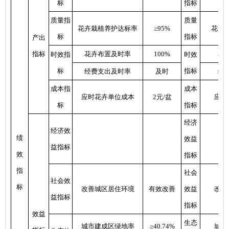
标
指标
质量指
质量
花卉栽植养护达标率
≥95%
花卉
标
指标
产出
指标
花卉布置及时率
100%
花
时效指
时效
标
指标
经费支出及时率
及时
经
成本指
成本
应时花卉单位成本
2元/盆
应时
标
指标
经济
经济效
绩
效益
益指标
效
指标
指
社会
社会效
标
改善城区居住环境
有效改善
效益
改善
益指标
指标
效益
生态
城市建成区绿地率
≥40.74%
城市