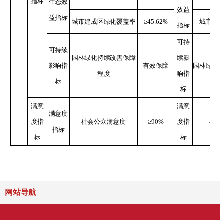
指标
生态效
效益
益指标
城市建成区绿化覆盖率
≥45.62%
城市建
指标
可持
可持续
园林绿化持续改善保障
续影
影响指
有效保障
园林绿化
程度
响指
标
标
满意
满意
满意度
度指
社会公众满意度
≥90%
度指
社
指标
标
标
网站导航