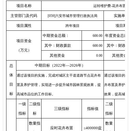
项目名称
运转维护费-花卉布置经
主管部门及代码
实施单位
[059]六安市城市管理行政执法局
项目属性
项目期
跨年项目
中期资金总额：
年度资金总额
600.00
项目资金
其中：财政拨款
其中：财政拨
600.00
（万元）
其他资金
其他资金
0.00
中期目标（2022年—2026年）
总
体
通过该项目的实施，完成对城区主干道道路节点花卉布
通过该项目的实
目
置及养护管理，实现进一步提升城市园林景观效果，提
卉布置及养护管
标
高城市品位的工作目标。
效果，提高城市
一级
二级指
二级
三级指标
指标值
指标
标
指标
数量指
数量
应时花卉布置
≤400000盆
应