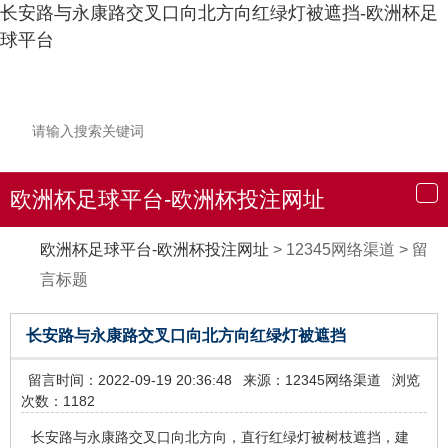
长安路与永康路交叉口向北方向红绿灯被遮挡-欧洲杯足
球平台
欧洲杯足球平台-欧洲杯投注网址
导
航
欧洲杯足球平台-欧洲杯投注网址
>
12345网络渠道
>
留
言标题
长安路与永康路交叉口向北方向红绿灯被遮挡
留言时间：2022-09-19 20:36:48
来源：12345网络渠道
浏览
次数：1182
长安路与永康路交叉口向北方向，直行红绿灯被树枝遮挡，建