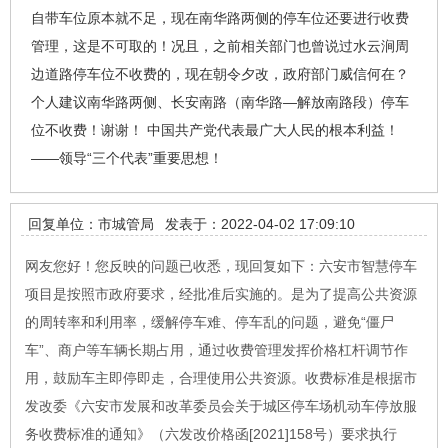
自带车位原本就不足，现在南华路两侧的停车位还要进行收费
管理，这是不可取的！况且，之前相关部门也曾说过水云涧周
边道路停车位不收费的，现在朝令夕改，政府部门威信何在？
个人建议南华路两侧、长安南路（南华路—解放南路段）停车
位不收费！谢谢！ 中国共产党代表最广大人民的根本利益！
——领导“三个代表”重要思想！
回复单位：市城管局
发表于：2022-04-02 17:09:10
网友您好！您反映的问题已收悉，现回复如下：六安市智慧停车
项目是按照市政府要求，经批准后实施的。是为了提高公共资源
的周转率和利用率，缓解停车难、停车乱的问题，避免“僵尸
车”、商户等车辆长期占用，通过收费管理发挥价格杠杆调节作
用，鼓励车主即停即走，合理使用公共资源。收费标准是根据市
发改委《六安市发展和改革委员会关于城区停车场机动车停放服
务收费标准的通知》（六发改价格函[2021]158号）要求执行