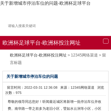
关于新增城市停泊车位的问题-欧洲杯足球平台
欧洲杯足球平台-欧洲杯投注网址
导
航
欧洲杯足球平台-欧洲杯投注网址
>
12345网络渠道
>
留
言标题
关于新增城市停泊车位的问题
留言时间：2022-03-31 12:36:08
来源：12345网络渠道
浏览
次数：975
尊敬的领导同志您好！听闻最近城区将新增一批停泊车位并收
费。南华路一带之前多为老旧小区，譬如水云涧等小区，小区