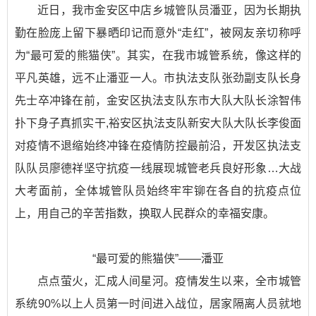
近日，我市金安区中店乡城管队员潘亚，因为长期执
勤在脸庞上留下暴晒印记而意外“走红”，被网友亲切称呼
为“最可爱的熊猫侠”。其实，在我市城管系统，像这样的
平凡英雄，远不止潘亚一人。市执法支队张劲副支队长身
先士卒冲锋在前，金安区执法支队东市大队大队长涂智伟
扑下身子真抓实干,裕安区执法支队新安大队大队长李俊面
对疫情不退缩始终冲锋在疫情防控最前沿，开发区执法支
队队员廖德祥坚守抗疫一线展现城管老兵良好形象…大战
大考面前，全体城管队员始终牢牢铆在各自的抗疫点位
上，用自己的辛苦指数，换取人民群众的幸福安康。
“最可爱的熊猫侠”——潘亚
点点萤火，汇成人间星河。疫情发生以来，全市城管
系统90%以上人员第一时间进入战位，居家隔离人员就地