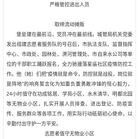
严格管控进出人员
取缔流动摊贩
堡垒建在最前沿，党员冲在最前线。城管局机关党委
发出组建志愿者服务队的号召后，市执法支队、监督指挥
中心、市政处、园林处、淠河管理处、市自来水公司等单
位的干部职工踊跃报名，全力驰援落星庙社区疫情防控工
作。他（她）们把“疫情就是命令，防控就是战役，岗位就
是阵地”的响亮誓言化为知重负重勇敢冲锋的恒心毅力，
24小时值守在功成铭居、学苑小区、水木清华、明都北园
等无物业小区，扎实开展人员排查、进出登记、防疫宣
传、服务群众等各项工作，用实际行动砥砺初心使命，以
辛勤付出守护一方平安。
志愿者值守无物业小区