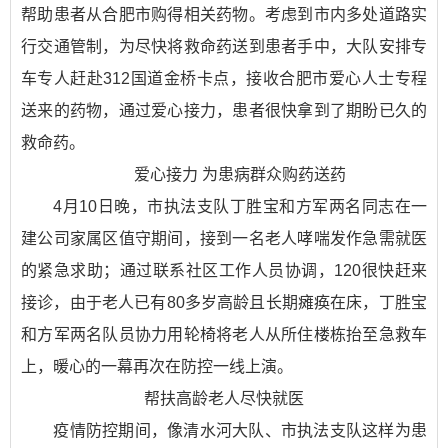
帮助患者从合肥市购得相关药物。考虑到市内多处道路实
行交通管制，为尽快将救命药送到患者手中，大队安排专
车专人赶赴312国道金桥卡点，接收合肥市爱心人士专程
送来的药物，通过爱心接力，患者很快拿到了期盼已久的
救命药。
爱心接力 为患病群众购药送药
4月10日晚，市执法支队丁胜宝和方军两名同志在一
建公司家属区值守期间，接到一名老人哮喘发作急需就医
的紧急求助；通过联系社区工作人员协调，120很快赶来
接诊，由于老人已有80多岁高龄且长期瘫痪在床，丁胜宝
和方军两名队员协力用轮椅将老人从所住楼栋抬至急救车
上，暖心的一幕再次在防控一线上演。
帮扶高龄老人尽快就医
疫情防控期间，像清水河大队、市执法支队这样为患