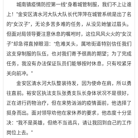
城南镇疫情防控第一线“身着城管制服，我们不上让谁
上！”金安区清水河大队大队长代萍萍在城管系统是出了名
的“女汉子”，无论多苦多难的任务，从没见她皱过眉头。
但面对局领导要注意休息的嘱咐时，这位风风火火的“女汉
子”却急得直掉眼泪：“危难关头，属地街道特别信任我们
这支穿制服的队伍，也对我们寄予很高的期望；为了完成
任务，我没有办法保证队员们能够按时休息，只有咬紧牙
关向前冲。”
金安区清水河大队整装待发，因为使命在肩，所以勇
往直前。裕安区执法支队张勇支队长身体状况不是很好，
正在进行药物治疗，但在来势汹汹的疫情面前，他选择了
挺身而出。面对领导劝他在家休养的要求，他态度十分坚
决：“我不是英雄，但绝不当逃兵，请让我回到自己的工作
岗位上去。”