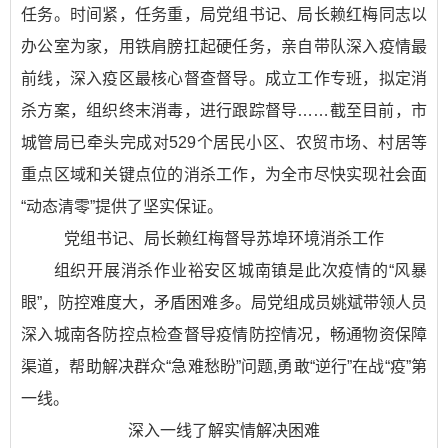
任务。时间紧，任务重，局党组书记、局长赖红梅同志以
办公室为家，用铁肩膀扛起硬任务，亲自带队深入疫情最
前线，深入疫区最核心督查督导。成立工作专班，拟定消
杀方案，组织终末消毒，进行跟踪督导……截至目前，市
城管局已牵头完成对529个居民小区、农贸市场、村居等
重点区域和关键点位的消杀工作，为全市尽快实现社会面
“动态清零”提供了坚实保证。
党组书记、局长赖红梅督导苏埠环境消杀工作
组织开展消杀作业裕安区城南镇是此次疫情的“风暴
眼”，防控难度大，矛盾困难多。局党组成员姚斌带领人员
深入城南各防控点检查督导疫情防控情况，畅通物资保障
渠道，帮助解决群众“急难愁盼”问题,勇敢“逆行”在战“疫”第
一线。
深入一线了解实情解决困难