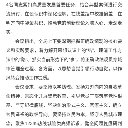
4名同志紧扣高质量发展首要任务，结合典型案例进行交
流研讨，在谈认识中深化理解，在找差距中校准偏差，在
明方向中凝聚共识，推动党的创新理论入脑入心、走深走
实。
会议指出，全局上下要深刻把握正确政绩观的核心要
义和实践要求，着力解开思想认识上的“结”、理清工作方
法中的“路”、抓实当前形势下的“事”，将正确政绩观贯穿城
市管理全过程、各方面，以思想自觉引领行动自觉，以作
风转变推动工作提质。
会议要求，要坚持以学铸魂。发扬刀刃向内的自我革
命精神，常态化开展警示教育，引导党员干部筑牢党性根
基、严守纪律底线，坚决纠治形式主义、官僚主义，确立
为民造福的政绩导向。要坚持以民为本，坚守人民城市理
念，聚焦12345热线城管类高频诉求，健全问题复盘研判