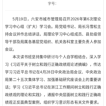
字号：
5月19日，六安市城市管理局召开2026年第6次理论
学习中心组（扩大）学习会。局党组书记、局长冯雪松主
持会议并作总结讲话，局理论学习中心组成员、县处级领
导干部及局属各基层党组织、机关各科室主要负责人参加
会议。
本次读书班坚持集中研讨与个人自学相结合，深入学
习《习近平关于树立和践行正确政绩观论述摘编》，传达
学习习近平总书记在4月28日中央政治局会议、中央政治
局第二十五次集体学习、加强基础研究座谈会上的重要讲
话；学习《习近平总书记在浙江工作期间树立和践行正确
政绩观的理论和实践》，通报中央层面树立和践行正确政
绩观正反面典型案例，组织学习意识形态有关文件要求。