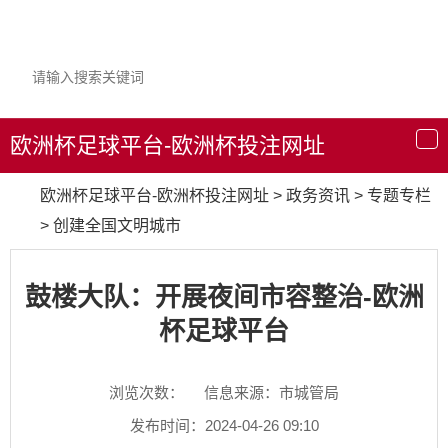
欧洲杯足球平台-欧洲杯投注网址
导
航
欧洲杯足球平台-欧洲杯投注网址
>
政务资讯
>
专题专栏
>
创建全国文明城市
鼓楼大队：开展夜间市容整治-欧洲
杯足球平台
浏览次数：
信息来源：市城管局
发布时间：2024-04-26 09:10