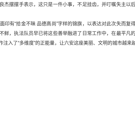
良杰摆摆手表示，这只是一件小事，不足挂齿，并叮嘱失主以
印有“拾金不昧 品德高尚”字样的锦旗，以表达对此次失而复
不鲜，执法队员早已将这些善举融进了日常工作中，在最平凡
作注入了“多维度”的正能量，让六安这座美丽、文明的城市越来