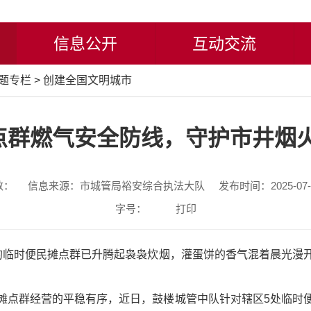
信息公开
互动交流
题专栏
>
创建全国文明城市
点群燃气安全防线，守护市井烟火
数：
信息来源：市城管局裕安综合执法大队
发布时间：2025-07-2
字号：
打印
的临时便民摊点群已升腾起袅袅炊烟，灌蛋饼的香气混着晨光漫
摊点群经营的平稳有序，近日，鼓楼城管中队针对辖区5处临时