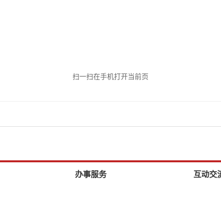
扫一扫在手机打开当前页
办事服务
互动交