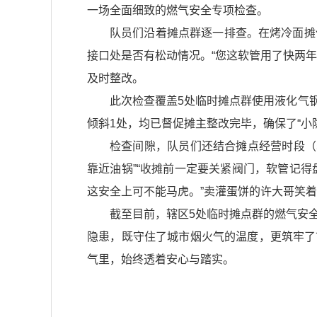
一场全面细致的燃气安全专项检查。
队员们沿着摊点群逐一排查。在烤冷面摊
接口处是否有松动情况。“您这软管用了快两
及时整改。
此次检查覆盖5处临时摊点群使用液化气钢
倾斜1处，均已督促摊主整改完毕，确保了“小隐
检查间隙，队员们还结合摊点经营时段（5:3
靠近油锅”“收摊前一定要关紧阀门，软管记得
这安全上可不能马虎。”卖灌蛋饼的许大哥笑
截至目前，辖区5处临时摊点群的燃气安
隐患，既守住了城市烟火气的温度，更筑牢了
气里，始终透着安心与踏实。