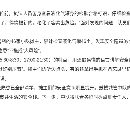
位前，执法人员俯身查看液化气罐身的检验合格标识，仔细检
年了，得换根新的，老化了容易出危险。”面对发现的问题，队员
瓶的46家小吃摊主，累计检查液化气罐46个，发现安全隐患3
患”不拖成“大风险”。
0-8:30、17:00-21:30）的特点，用通俗易懂的语言讲
盘好别压着”。摊主们边听边点头，有的还拿出手机在备忘录里记
着说。
全隐患已全部清零，摊主们的安全意识明显提升。鼓楼城管中队
市井生活的安全线。下一步，中队将联合各临时摊点群责任人，建