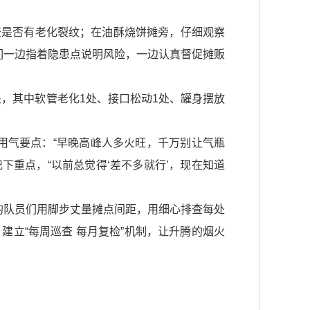
查是否有老化裂纹；在油酥烧饼摊旁，仔细观察
们一边指着隐患点说明风险，一边认真督促摊贩
处，其中软管老化1处、接口松动1处、罐身摆放
解安全用气要点：“早晚高峰人多火旺，千万别让气瓶
下重点，“以前总觉得‘差不多就行’，现在知道
的队员们用脚步丈量摊点间距，用细心排查每处
立“每周巡查 每月复检”机制，让升腾的烟火