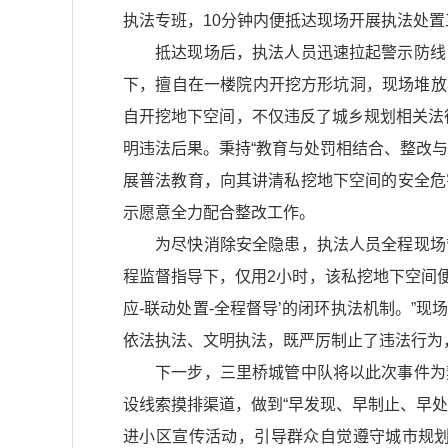
执法专班，10分钟内便抵达现场开展执法处置
抵达现场后，执法人员迅速拉起警示防线，
下，擅自在一楼院内开挖方形坑洞，现场堆放着
自开挖地下空间，不仅违反了城乡规划相关法
明违法后果。秉持“教育与处罚相结合、整改
展普法教育，向其讲清私挖地下空间的安全危
示愿意全力配合整改工作。
为尽快消除安全隐患，执法人员全程现场督
程监督指导下，仅用2小时，该私挖地下空间便
应-联动处置-全程督导’的闭环执法机制。”
依法执法、文明执法，既严厉制止了违法行为
下一步，三里桥城管中队将以此次事件为契
设线索摸排渠道，做到“早发现、早制止、早
进小区宣传活动，引导群众自觉遵守城市规