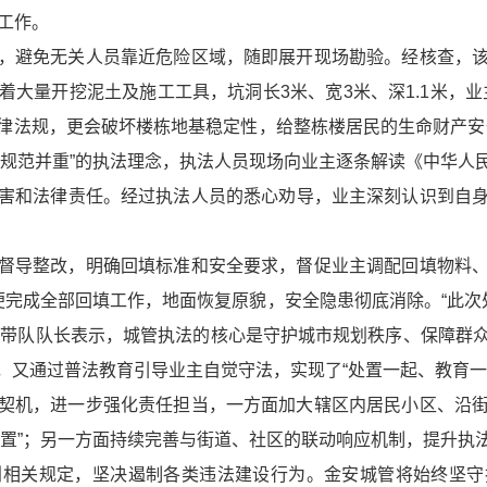
工作。
避免无关人员靠近危险区域，随即展开现场勘验。经核查，该
大量开挖泥土及施工工具，坑洞长3米、宽3米、深1.1米，
律法规，更会破坏楼栋地基稳定性，给整栋楼居民的生命财产安
与规范并重”的执法理念，执法人员现场向业主逐条解读《中华人
害和法律责任。经过执法人员的悉心劝导，业主深刻认识到自
导整改，明确回填标准和安全要求，督促业主调配回填物料、
完成全部回填工作，地面恢复原貌，安全隐患彻底消除。“此次
现场带队队长表示，城管执法的核心是守护城市规划秩序、保障
，又通过普法教育引导业主自觉守法，实现了“处置一起、教育一
机，进一步强化责任担当，一方面加大辖区内居民小区、沿街
处置”；另一方面持续完善与街道、社区的联动响应机制，提升执
划相关规定，坚决遏制各类违法建设行为。金安城管将始终坚守