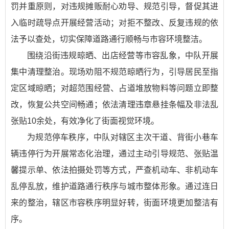
罚并重原则，对违规摊贩耐心劝导、规范引导，督促其进
入临时疏导点开展经营活动；对拒不整改、反复违规的依
法予以查处，切实保障道路通行顺畅与市容环境整洁。
围绕沿街违规晾晒、出店经营等市容乱象，中队开展
集中清理整治。现场劝阻不规范晾晒行为，引导居民至指
定区域晾晒；对超范围经营、占道堆放物料等问题立即整
改，恢复公共空间畅通；依法清理违章悬挂条幅及非法乱
张贴10余处，有效净化了街面视觉环境。
为规范停车秩序，中队对辖区主次干道、背街小巷车
辆违停行为开展常态化治理，通过主动引导规范、张贴温
馨提示单、依法拍摄处罚等方式，严查机动车、非机动车
乱停乱放，维护道路通行秩序与城市整体形象。通过连日
来的整治，辖区市容秩序明显好转，街面环境更加整洁有
序。