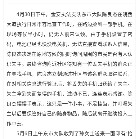
4月30日下午，金安执法支队东市大队陈良杰在皖西
大道执行日常市容巡查工作时，在路边捡到一部手机。在
现场等候半小时，仍无人前来认领。由于手机设置了密
码，电池已经也快没电关机，无法直接查看联系人信息，
陈良杰决定在原地等候的同时询问周围的市民是否有人认
识失主。最终咨询附近社区得知有一位丢失手机的群众正
在寻找手机，陈良杰立刻通过社区与该名群众取得联系，
在对相关信息进行验证后，将丢失的手机归还给了失主。
失主拿到失而复得的手机，激动不已，连连表示感谢。陈
良杰摆摆手表示，这只是一件小事，不足挂齿，并叮嘱失
主以后要保管好自己的随身物品，随后就离开继续投入工
作中去。
5月6日上午东市大队收到了孙女士送来一面印有“拾