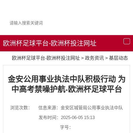
欧洲杯足球平台-欧洲杯投注网址
导
航
欧洲杯足球平台-欧洲杯投注网址
>
政务资讯
>
基层动态
金安公用事业执法中队积极行动 为
中高考禁噪护航-欧洲杯足球平台
浏览次数：
信息来源：金安区城管局公用事业执法中队
发布时间：2025-06-05 15:13
字号：