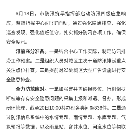
6月18日，市防汛抗旱指挥部启动防汛四级应急响
应，监督指挥中心闻“汛”而动，通过强化隐患排查、强化
巡查发现、强化值班值守，扎实抓好防汛各项工作，确保
安全度汛。
汛前充分准备。一是
结合中心工作实际，制定防汛排
涝工作预案。
二是
组织人员对城区主次干道防汛排涝重点
关注点位排查。
三是
提前对23处城区大型广告设施进行安
全隐患排查。
全力防范应对。一是
加强窨井盖破损移位、行树倒扶
断枝等存有安全隐患问题的采集上报和派遣、督办，形成
闭环管理，截至20日10:00共办理各类问题836件。
二是
通
过防汛信息系统中的水情专题、雨情专题、水库专题、气
象预报等数据，以及雨量站、窨井水位、河道水位等物联