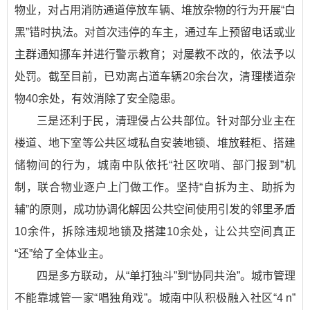
物业，对占用消防通道停放车辆、堆放杂物的行为开展“白
黑”错时执法。对首次违停的车主，通过车上预留电话或业
主群通知挪车并进行警示教育；对屡教不改的，依法予以
处罚。截至目前，已劝离占道车辆20余台次，清理楼道杂
物40余处，有效消除了安全隐患。
三是还利于民，清理侵占公共部位。针对部分业主在
楼道、地下室等公共区域私自安装地锁、堆放鞋柜、搭建
储物间的行为，城南中队依托“社区吹哨、部门报到”机
制，联合物业逐户上门做工作。坚持“自拆为主、助拆为
辅”的原则，成功协调化解因公共空间使用引发的邻里矛盾
10余件，拆除违规地锁及搭建10余处，让公共空间真正
“还”给了全体业主。
四是多方联动，从“单打独斗”到“协同共治”。城市管理
不能靠城管一家“唱独角戏”。城南中队积极融入社区“4 n”