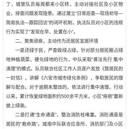
了，城管队员每周都来小区转，主动对接社区及小区物
业，排查问题发现隐患。通过建立“日常巡查—现场劝导—
简易执法—跟踪回访”的闭环机制，执法队员对小区的违规
行为实现了“发现在早、处置在小”。
二、聚焦顽疾，主动作为还居民宜居环境
一是还绿于民，严查毁绿占绿。针对部分居民圈占绿
地种植蔬菜、硬化绿地的行为，中队采取“普法先行 集中
清理”的模式。队员联合社区工作人员逐户发放《致居民的
一封信》，讲解《六安市城市绿化条例》，争取居民的理
解与配合。对于逾期未整改的，依法进行集中清理。行动
以来，累计恢复绿地面积约500余平方米，小区“疮疤”重新
披上绿装。
二是打通“生命通道”，整治消防栓堵塞。消防通道是
居民的“救命路”。城南中队联合应急所、消防部门及小区