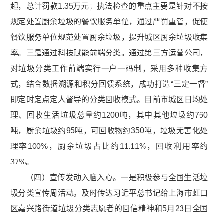
起，总计罚款1.35万元；执法检查的重点主要是针对不按
规定处置厨余垃圾的餐饮服务单位，通过严罚重管，促使
餐饮服务单位规范处置厨余垃圾，提升城区厨余垃圾收集
率。三是通过科技赋能前端分类。通过第三方运营公司，
对垃圾分类工作前端实行一户一码制，采用多种收集方
式，结合数据溯源和积分回馈系统，成功打造“三定一督”
即定时定点定人督导的分类回收模式。目前市城区日均处
理、回收生活垃圾总量约1200吨，其中其他垃圾约760
吨，厨余垃圾约95吨，可回收物约350吨，垃圾无害化处
理率100%，厨余垃圾占比约11.11%，回收利用率约
37%。
（四）宣传发动入脑入心。一是积极参与全国生活垃
圾分类宣传周活动。及时传达习近平总书记给上海市虹口
区嘉兴路街道垃圾分类志愿者的回信精神和5月23日全国