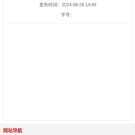
发布时间：2024-08-28 14:49
字号：
网站导航