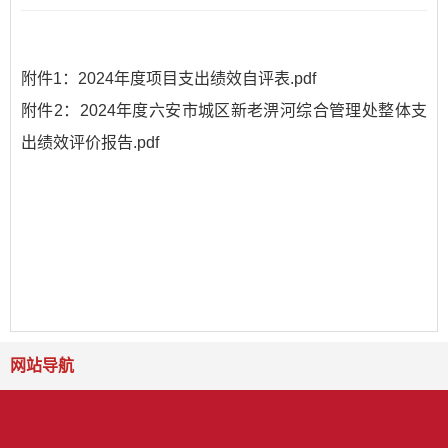
附件1：2024年度项目支出绩效自评表.pdf
附件2：2024年度六安市城区新老淠河综合管理处整体支
出绩效评价报告.pdf
网站导航