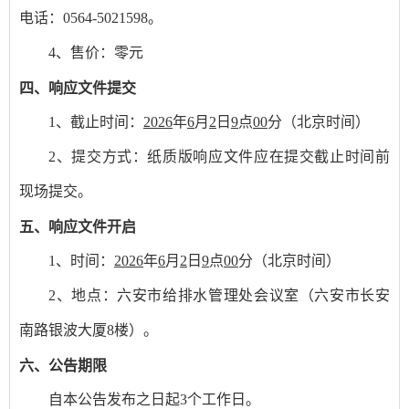
电话：
0564-5021598。
4、售价：零元
四、响应文件
提交
1、截止时间：
2026
年
6
月
2
日
9
点
00
分（北京时间）
2、提交方式：纸质版响应文件应在提交截止时间前
现场提交。
五、
响应文件开启
1、时间：
2026
年
6
月
2
日
9
点
00
分
（北京时间）
2、地点：六安市给排水管理处会议室（六安市长安
南路银波大厦8楼）
。
六、公告期限
自本公告发布之日起
3个工作日。