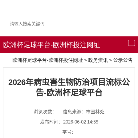
欧洲杯足球平台-欧洲杯投注网址
导
航
欧洲杯足球平台-欧洲杯投注网址
>
政务资讯
>
公示公告
2026年病虫害生物防治项目流标公
告-欧洲杯足球平台
浏览次数：
信息来源：市园林处
发布时间：2026-06-02 14:59
字号：