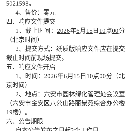
5021598
。
4、售价：零元
四、响应文件
提交
1、截止时间：
2026
年
6
月
15
日
10
点
00
分
（北京时间）
2、提交方式：纸质版响应文件应在提交
截止时间前现场提交。
五、
响应文件开启
1、时间：
2026
年
6
月
15
日
10
点
00
分（北
京时间）
2、地点：六安市园林绿化管理处
会议室
（
六安市金安区八公山路丽景苑综合办公楼
19楼）
。
六、公告期限
自本公告发布之日起
3个工作日。