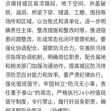
点摸排城区易涝路段、地下空间、井盖破
损、涵洞、桥梁下穿、隧道、工棚、围挡等
场所和区域，以台账式和清单化，进一步明
确责任主体、整改措施和整改时限，推进隐
患问题整改，形成常态化闭环管理机制。要
强化协调配合
，凝聚防汛合力
。完善防汛排
涝指挥协调机制，明确岗位职责
，配合属地
和相关
部门
加强
沟通协作，提高城区防汛排
涝防范应对能力
和效率
。要严肃纪律执行
，
强化值班值守
。牢固树立
“防汛无小事，责
任重于泰山”的观念，严格执行24小时值班
值守
制度，令行禁止，履行好自身职责，确
保
汛期
安全度汛。
（孙绪刚）