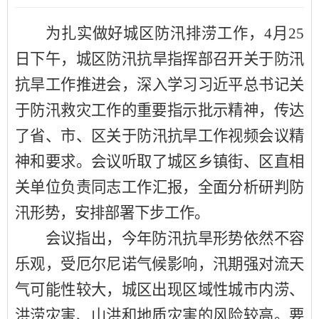
为扎实做好城区防汛排涝工作，
4
月
25
日
下午
，
城区防汛抗旱指挥部
召开
关于
防汛
抗旱工作推进会
，深入
学习习近平总书记关
于防汛救灾工作的重要指示批示
精神
，传达
了
省
、市、区关于
防汛抗旱工作视频会议
精
神和要求。
会议
听取了
城区
乡镇街、区直相
关单位负责同志工作
汇报
，全面分析研判防
汛形势，安排部署下步工作。
会议指出，今年防汛抗旱形势依然不容
乐观，受厄尔尼诺气候影响，汛期强对流天
气可能性较大，城区出现区域性城市内涝、
洪涝灾害、山洪和地质灾害的风险较高。要