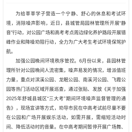
为给莘莘学子营造一个宁静、舒心的休息和考试环
境，消除噪声影响，近日，县城管局园林管理所开展“静
音”行动，对公园广场和高考考点周边绿化养护路段开展错
峰作业和降噪劝阻行动，全力为广大考生考试环境保驾护
航。
加强公园晚间环境秩序管控。6月份以来，县园林管
理所针对公园晚间人流密集，噪声易发的情况，增派值班
力量，重点对滨溪公园、龙眠公园、南溪河公园、飞霞公
园等热门活动区域开展巡查，通过张贴、发放《关于加强
2025年舒城县城区“三大考”期间环境噪声监督管理的通
告》，现场宣讲等方式，劝导市民在中高考试前尽量不要
在公园和广场开展娱乐活动，如需开展，需缩短活动时
间、降低活动时的音量。在中高考期间暂停开展广场舞、