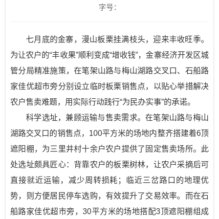
字号：
七月底的金寨，漫山板栗挂满枝头，迎来丰收旺季。
为让农户的“丰收果”顺利变成“增收钱”，金寨经济开发区城
管分局精准施策，在笔架山路与梅山湖路交叉口、石船路
家佳优超市旁分别设立临时板栗销售点，以贴心举措解决
农户售卖难题，用实际行动践行“为民办实事”的承诺。
科学选址，兼顾运输与售卖需求。在笔架山路与梅山
湖路交叉口的销售点，100平方米的场地内整齐搭建着6顶
遮阳棚，为三里井村十余户农户提供了固定售卖场所。此
处选址颇具匠心：背靠农户的板栗树林，让农户采摘后可
直接就近运输，减少周转损耗；临近三岔路口的地理优
势，则方便居民停车选购，有效提升了交易效率。而在石
船路家佳优超市旁，30平方米的场地搭配3顶遮阳棚组成