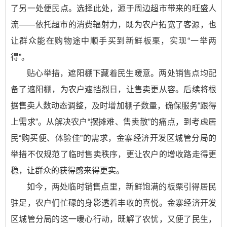
了另一处便民点。选择此处，源于周边超市带来的旺盛人
流——依托超市的消费辐射力，既为农户拓宽了客源，也
让群众能在购物途中顺手买到新鲜板栗，实现“一举两
得”。
贴心举措，遮阳棚下藏着民生暖意。两处销售点均配
备了遮阳棚，为农户遮挡烈日，让售卖更从容。后续将根
据售卖人数动态调整，及时增加棚子数量，确保服务“跟得
上需求”。从解决农户“摆摊难、售卖散”的痛点，到考虑居
民“购买便、体验佳”的需求，金寨经济开发区城管分局的
举措不仅规范了临时售卖秩序，更让农户的增收路走得更
稳，让群众的获得感来得更实。
如今，两处临时销售点里，新鲜饱满的板栗引得居民
驻足，农户们忙碌的身影透着丰收的喜悦。金寨经济开发
区城管分局的这一暖心行动，既解了农忧，又便了民生，