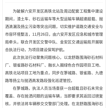
为破解六安开发区高铁北站及周边配套工程集中建设
期间，渣土车、砂石运输车等大型运输车辆超速超载、抛
洒滴漏及扬尘污染等突出问题，切实维护道路交通安全与
市容环境整洁，11月26日，由六安开发区应急和城市管理
局牵头，联合开发区交警中队、金安区交通运输局开展联
合执法行动，为项目建设保驾护航。
此次执法行动聚焦问题核心，以龙舒路围海砂石材料
厂、银雀路砂石材料厂、融长入圈绿色合作园项目工地、
高铁北站项目工地为重点，同步在蓼城路、银雀路、九德
路等扬尘与抛洒高发路段强化巡逻管控。
在蓼城路，执法人员当场查获一台超载且砂石未完全
覆盖、存在抛洒问题的运输车辆，当即要求其返回过磅复
核，并依法将车辆移交交警部门处理。在龙舒路围海砂石