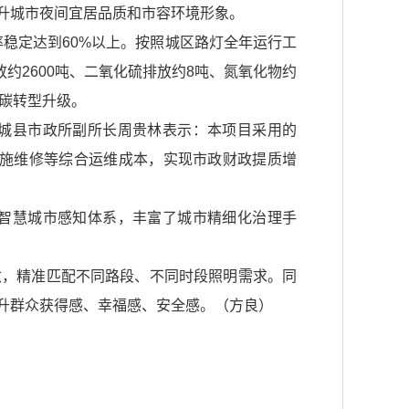
升城市夜间宜居品质和市容环境形象。
率稳定达到60%以上。按照城区路灯全年运行工
放约2600吨、二氧化硫排放约8吨、氮氧化物约
低碳转型升级。
城县市政所副所长周贵林表示：本项目采用的
、设施维修等综合运维成本，实现市政财政提质增
智慧城市感知体系，丰富了城市精细化治理手
数，精准匹配不同路段、不同时段照明需求。同
升群众获得感、幸福感、安全感。（方良）