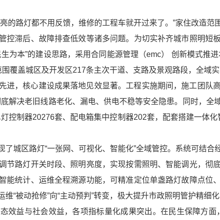
不亮的路灯都不用反馈，维修的工程车就开过来了。”家住改造范
管控滞后、故障排查低效等诸多问题。为切实补齐城市照明短
生为本”的建设思路，采用合同能源管理（emc） 创新模式推
范围覆盖城区及开发区217条主次干道、支路及景观路段，全域
先进，核心建设成果落地见效显著。工程实施期间，施工团队
，彻底解决老旧线路老化、漏电、供电不稳等安全隐患。同时，
单灯控制器20276套、配电箱集中控制器202套，配套搭建一体
现了城区路灯“一张网、可视化、智能化”全域管控。系统可结合
调节路灯开关时段、照明亮度，实现按需照明、智能调光，彻
智能统计、运维全程溯源功能，可精准定位单盏路灯故障点位
维“被动抢修”向“主动预判”转变，极大提升市政照明管护精细
态效益与社会效益，各项指标量化成果突出。在民生保障方面，