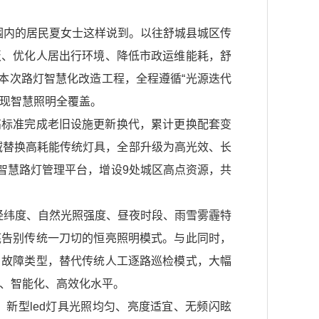
围内的居民夏女士这样说到。以往舒城县城区传
板、优化人居出行环境、降低市政运维能耗，舒
进本次路灯智慧化改造工程，全程遵循“光源迭代
实现智慧照明全覆盖。
高标准完成老旧设施更新换代，累计更换配套变
全域替换高耗能传统灯具，全部升级为高光效、长
化智慧路灯管理平台，增设9处城区高点资源，共
经纬度、自然光照强度、昼夜时段、雨雪雾霾特
底告别传统一刀切的恒亮照明模式。与此同时，
、故障类型，替代传统人工逐路巡检模式，大幅
化、智能化、高效化水平。
新型led灯具光照均匀、亮度适宜、无频闪眩