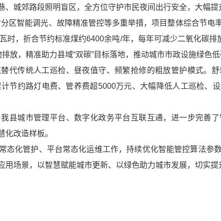
巷、城郊路段照明盲区，全方位守护市民夜间出行安全，大幅提
分时分区智能调光、故障精准管控等多重举措，项目整体综合节电
瓦时，折合节约标准煤约6400余吨/年，每年可减少二氧化碳排
物排放，精准助力县域“双碳”目标落地，推动城市市政设施绿色
底替代传统人工巡检、昼夜值守、频繁抢修的粗放管护模式。舒
年累计节约路灯电费、管养费超5000万元、大幅降低人工巡检
与我县城市管理平台、数字化政务平台互联互通，进一步完善了
慧化改造样板。
常态化管护、平台常态化运维工作，持续优化智能管控算法参
应用场景，以智慧赋能城市更新、以绿色助力城市发展，切实提