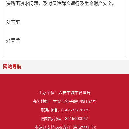
决路面漫水问题，及时保障群众通行及生命财产安全。
处置前
处置后
网站导航
主办单位：六安市城市管理局
办公地址：六安市佛子岭中路167号
联系电话：0564-3377818
网站标识码：3415000047
"));
本站已支持ipv6访问
站点地图