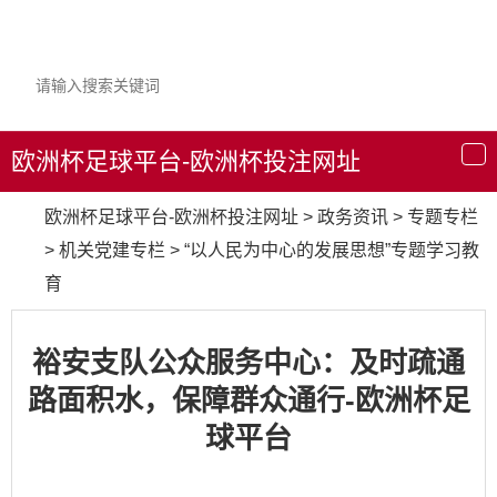
欧洲杯足球平台-欧洲杯投注网址
导
航
欧洲杯足球平台-欧洲杯投注网址
>
政务资讯
>
专题专栏
>
机关党建专栏
>
“以人民为中心的发展思想”专题学习教
育
裕安支队公众服务中心：及时疏通
路面积水，保障群众通行-欧洲杯足
球平台