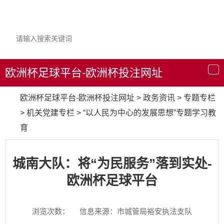
欧洲杯足球平台-欧洲杯投注网址
导
航
欧洲杯足球平台-欧洲杯投注网址
>
政务资讯
>
专题专栏
>
机关党建专栏
>
“以人民为中心的发展思想”专题学习教
育
城南大队：将“为民服务”落到实处-
欧洲杯足球平台
浏览次数：
信息来源：市城管局裕安执法支队