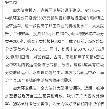
好氛围。
加大资金投入，完善环卫基础设施建设。今年以来，
中航环卫公司投资558万元新购置10辆垃圾压缩车和6辆垃
圾转运车，进一步提高了环卫作业的机械化水平，大大提
升了工作效率；投资146万元在23个小区采购安装垃圾分
类亭200座，购买分类垃圾桶800个，截至目前，城区垃圾
分类覆盖率达60%以上。同时，积极申请5378.76万元超
长期特别国债，对斑竹园、古碑、南溪和燕子河镇4套垃
圾中转站的转运设备进行提标、改造，建设4座具有垃圾
分类收转运和污水处理功能的生活垃圾综合转运中心，满
足全县16个乡镇的生活垃圾收转运需求。
加大环卫保洁，全力做好大型活动保障。近期，铁冲
乡望春谷近万亩玉兰花竞相绽放，吸引了广大省内外游
客、摄影爱好者纷至沓来。为全力做好望春谷内环卫保洁