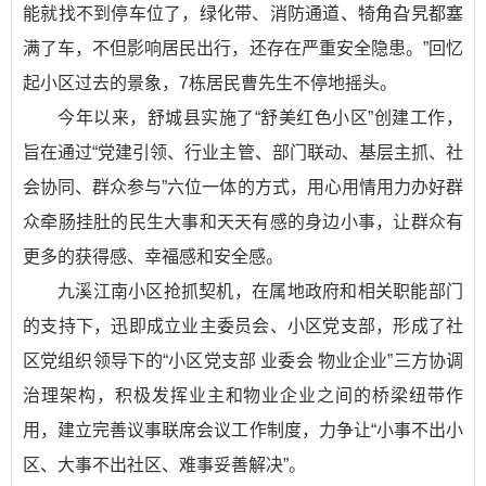
能就找不到停车位了，绿化带、消防通道、犄角旮旯都塞
满了车，不但影响居民出行，还存在严重安全隐患。”回忆
起小区过去的景象，7栋居民曹先生不停地摇头。
今年以来，舒城县实施了“舒美红色小区”创建工作，
旨在通过“党建引领、行业主管、部门联动、基层主抓、社
会协同、群众参与”六位一体的方式，用心用情用力办好群
众牵肠挂肚的民生大事和天天有感的身边小事，让群众有
更多的获得感、幸福感和安全感。
九溪江南小区抢抓契机，在属地政府和相关职能部门
的支持下，迅即成立业主委员会、小区党支部，形成了社
区党组织领导下的“小区党支部 业委会 物业企业”三方协调
治理架构，积极发挥业主和物业企业之间的桥梁纽带作
用，建立完善议事联席会议工作制度，力争让“小事不出小
区、大事不出社区、难事妥善解决”。