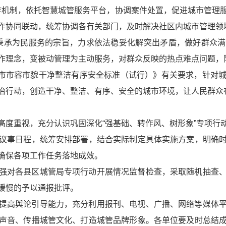
区工作机制，依托智慧城管服务平台，协调案件处置，促进城市管
作协同联动，统筹协调各有关部门，及时解决社区内城市管理领
始终秉承为民服务的宗旨，力求依法稳妥化解突出矛盾，做好群众
作理念，变被动管理为主动服务，对群众反映的热点难点问题，
市市容市貌干净整洁有序安全标准（试行）》
有关要求，针对
治行动，创造干净、整洁、有序、安全的城市环境，让人民群众
高度重视，充分认识巩固深化“强基础、转作风、树形象”专项行
议事日程，统筹安排部署，结合实际制定具体实施方案，明确
确保各项工作任务落地成效。
强对各县区城管局专项行动开展情况监督检查，采取随机抽查
缓慢的予以通报批评。
提高舆论引导能力，充分利用报刊、电视、广播、网络等媒体
声音、传播城管文化、打造城管品牌形象。各单位要及时总结