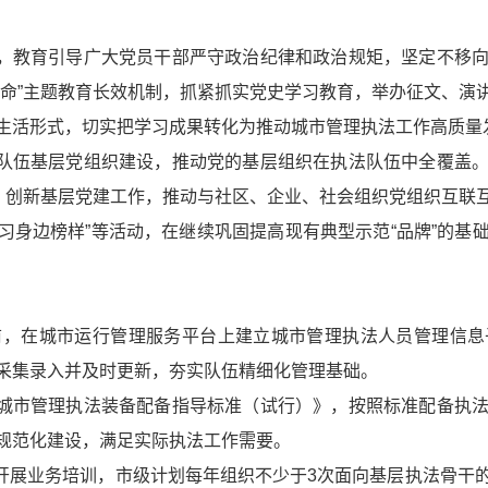
作，教育引导广大党员干部严守政治纪律和政治规矩，坚定不移
使命”主题教育长效机制，抓紧抓实党史学习教育，举办征文、演
生活形式，切实把学习成果转化为推动城市管理执法工作高质量
法队伍基层党组织建设，推动党的基层组织在执法队伍中全覆盖
度，创新基层党建工作，推动与社区、企业、社会组织党组织互联
学习身边榜样”等活动，在继续巩固提高现有典型示范“品牌”的
年底前，在城市运行管理服务平台上建立城市管理执法人员管理信
采集录入并及时更新，夯实队伍精细化管理基础。
城市管理执法装备配备指导标准（试行）》
，按照标准配备执
规范化建设，满足实际执法工作需要。
织开展业务培训，市级计划每年组织不少于3次面向基层执法骨干