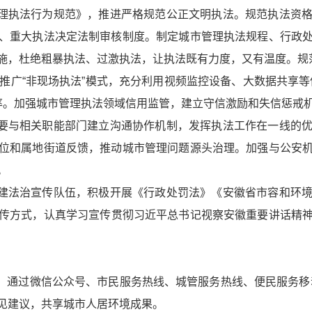
理执法行为规范》
，推进严格规范公正文明执法。规范执法资
、重大执法决定法制审核制度。制定城市管理执法规程、行政
施，杜绝粗暴执法、过激执法，让执法既有力度，又有温度。规
法”，推广“非现场执法”模式，充分利用视频监控设备、大数据共享
效率。加强城市管理执法领域信用监管，建立守信激励和失信惩戒
门要与相关职能部门建立沟通协作机制，发挥执法工作在一线的
位和属地街道反馈，推动城市管理问题源头治理。加强与公安
。
组建法治宣传队伍，积极开展
《行政处罚法》
《安徽省市容和环
传方式，
认真学习宣传贯彻习近平总书记视察安徽重要讲话精
，通过微信公众号、市民服务热线、城管服务热线、便民服务移动
见建议，共享城市人居环境成果。