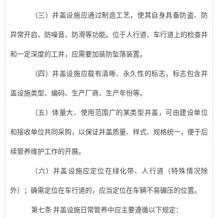
（三）
井盖设施
应通过制造工艺，使其自身具备防盗、防
异常开启、防噪音、防滑等功能
。
位于人行道、车行道上的检查井
和一定深度的工井，应需要加装防坠落装置。
（四）
井盖设施
应载有清晰、永久性的标志，标志包含井
盖设施类型、编码、生产厂商、生产年份等。
（五）体量大、使用范围广的某类型井盖，可由建设单位
和接收单位共同采购，以保证井盖质量、样式、规格统一，便于后
续管养维护工作的开展。
（六）井盖设施应定位在绿化带、人行道（特殊情况除
外）；确需定位在车行道的，应当定位在车辆不易碾压的位置。
第七条
井盖设施
日常管养中应主要遵循以下
规定
：