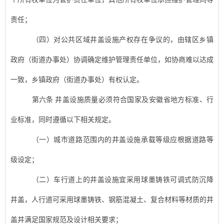
责任；
（四）对公共区域
井盖设施
产权存在争议的，由辖区乡镇
政府（街道办事处）协调确定维护管理
责任
单位，如协商难以达成
一致，乡镇政府（街道办事处）有权认定。
第六条
井盖设施
质量必须符合国家及安徽省地方标准、行
业标准，同时遵循以下
相关规定
。
（一）城市道路范围内的
井盖设施
承载等级应根据道路等
级设定；
（二）车行道上的
井盖设施宜
采用球墨铸铁可调式防沉降
井盖，人行道可采用球墨铸铁、钢筋混凝土、复合材料等材质的井
盖并满足国家规范及设计相关要求；