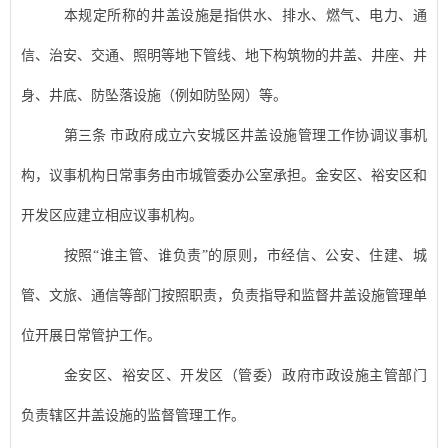
本规定所称的
井盖设施
是指供水、排水、燃气、电力、通
信、治安、交通、照明等地下管线、地下构筑物的井盖、井座、井
身、井底、防坠落设施（例如防坠网）等。
第三条
市政府成立六安城区井盖设施管理工作协调议事机
构，议事机构日常事务由市城管委办公室承担。金安区、裕安区和
开发区应建立相应议事机构。
按照
“
谁主管、谁负责
”
的原则，市经信、公安、住建、城
管、文旅、通信等部门按照职责，负责指导和监督
井盖设施
管理单
位开展
日常管护
工作。
金安区、裕安区、开发区（管委）政府市政设施主管部门
负责辖区
井盖设施
的监督管理工作。