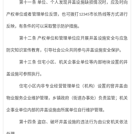
第十一条
单位、个人发现
井盖设施
缺损情况时，应及时向
产权单位或者管理单位反馈，也可拨打
市长热线等方式进行
12345
反映，有条件的可以采取警示防护措施。
第十二条
产权单位和管理单位应开展
井盖设施
安全与应急
防灾知识宣传教育，引导社会公众共同参与
井盖设施安全
保护。
第十三条
住宅
小区、机关企事业单位等内部地块设置的
井
盖设施
可参照执行
。
住宅小区内非专业经营管理单位（机构）设置的窨井
盖由
物业服务企业维护管理
，乡镇政府（街道办事处）负责监管；机关
企事业单位内部的
井盖设施
由所属单位自行维护管理。
第十四条
盗窃、破坏
井盖设施的违法行为
由公安机关依法
处理。