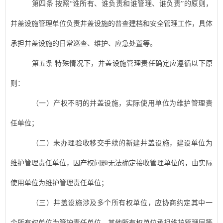
第四条
按照
“
谁所有、谁负责和谁管理、谁负责
”
的原则，
井盖设施
管理单位负责
井盖设施
的普查建档和安全管理工作，具体
承担
井盖设施
的日常巡查、维护、应急处置等。
第五条
特殊情况下，
井盖设施
管理责任确定应遵循以下
原
则：
（一）产权不明的
井盖设施
，实际使用单位为维护管理责
任单位；
（二）未办理验收移交手续的新建
井盖设施
，建设单位为
维护管理责任单位，因产权问题无法确定接收管理单位的，由实际
使用单位为维护管理责任单位；
（三）
井盖设施
涉及多个所有权单位，应协商约定其中一
个所有权单位为管护责任单位，其他所有权单位承担维护管理同等