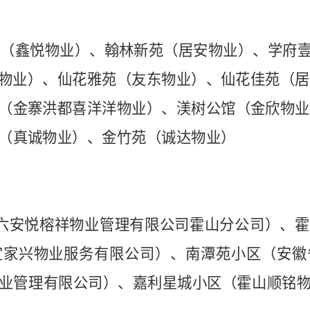
场（
鑫悦物业
）、翰林新苑（
居安物业
）、学府
物业）、仙花雅苑（
友东物业
）、仙花佳苑（
居
（
金寨洪都喜洋洋物业
）、渼树公馆（
金欣物业
（
真诚物业
）、金竹苑（诚达物业）
六安悦榕祥物业管理有限公司霍山分公司
）、霍
宜家兴物业服务有限公司
）、
南潭苑小
区（
安徽
业管理有限公司
）
、嘉利星城小区
（
霍山顺铭