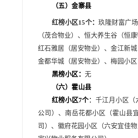
（五）金寨县
红榜小区
15个：
玖隆财富广
（茂合物业）、恒大养生谷（恒康
红石雅居（
居安物业
）、金江新城
金都华城（
居安物业
）、梅园小区
黑榜小区：
无
（六）霍山县
红榜小区
7个
：
千江月小区
（
公司）、
南岳花都小区
（
霍山县
司
）、
徽府花园小区
（
六安宜佳物