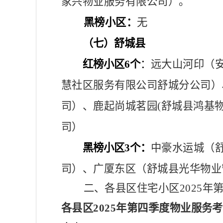
家兴物业服务有限公司
）
。
黑榜小区：
无
（七）舒城县
红榜小区
6个
：
远大山河印（
慧社区服务有限公司舒城分公司）
司）、鹿起尚城茗园
(舒城县鸿基
司）
黑榜小区
3个：
中豪水运城（
司）、广厦东区（舒城县光华物业
二、各县区住宅小区
2025
各县区
2025年第四季度物业服务