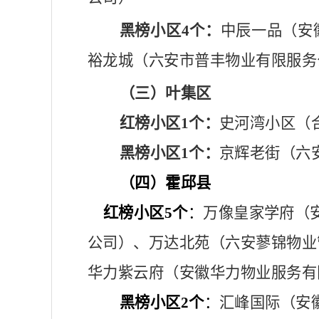
黑榜小区
4个：
中辰一品（安
裕龙城（六安市普丰物业有限服务
（三）叶集区
红榜小区
1个：
史河湾小区（
黑榜小区
1个：
京辉老街（六
（四）霍邱县
红榜小区
5个
：
万像皇家学府（
公司）、万达北苑（六安蓼锦物业
华力紫云府（安徽华力物业服务有
黑榜小区
2个
：
汇峰国际（安