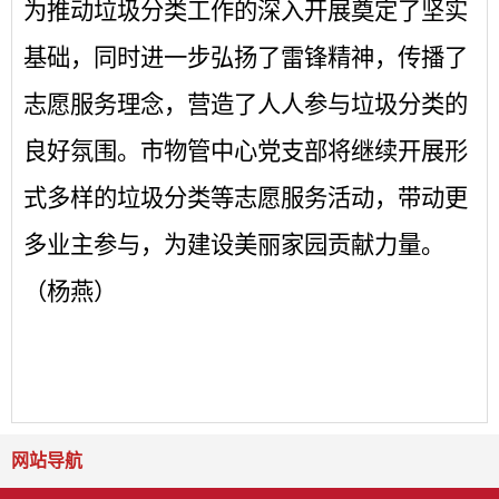
为推动垃圾分类工作的深入开展奠定了坚实
基础，同时进一步弘扬了雷锋精神，传播了
志愿服务理念，营造了人人参与垃圾分类的
良好氛围。市物管中心党支部将继续开展形
式多样的垃圾分类等志愿服务活动，带动更
多业主参与，为建设美丽家园贡献力量。
（杨燕）
网站导航