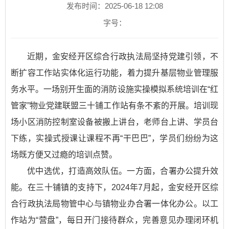
发布时间：2025-06-18 12:08
字号：
近期，金安经开区综合行政执法局坚持党建引领，不
断扩容工作站实体化运行功能，着力提升基层物业管理服
务水平。一场别开生面的消防设施实操模拟系统培训在“红
管家”物业党建联盟三十铺工作站有条不紊的开展。培训现
场小区消防控制室设备被搬上讲台，老师台上讲、学员台
下练，实操式授课让课程不再“干巴巴”，学员们纷纷为这
场既方便又过瘾的培训点赞。
优中选优，打造高效队伍。一方面，合署办公提升效
能。在三十铺镇的支持下，2024年7月起，金安经开区综
合行政执法局物管中心与镇物业办合署一体化办公。以工
作站为“营盘”，每日开门接待群众，完善意见办理闭环机