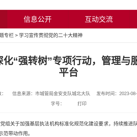
信息公开
互动交流
题专栏
>
学习宣传贯彻党的二十大精神
化“强转树”专项行动，管理与
平台
数：
信息来源：市城管局金安支队城北大队
发布时间：2023-08-1
字号：
打印
管局党组关于加强基层执法机构标准化规范化建设要求，持续推进
示范带动作用。