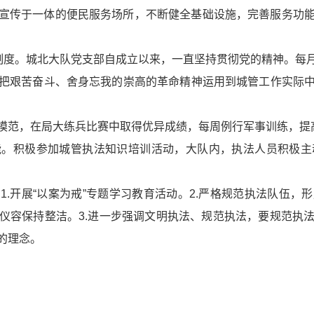
宣传于一体的便民服务场所，不断健全基础设施，完善服务功
活制度。城北大队党支部自成立以来，一直坚持贯彻党的精神。每
把艰苦奋斗、舍身忘我的崇高的革命精神运用到城管工作实际
模范，在局大练兵比赛中取得优异成绩，每周例行军事训练，
能。积极参加城管执法知识培训活动，大队内，执法人员积极主
1.开展“以案为戒”专题学习教育活动。2.严格规范执法队伍
仪容保持整洁。3.进一步强调文明执法、规范执法，要规范执
的理念。