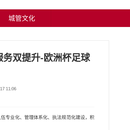
城管文化
服务双提升-欧洲杯足球
7 11:06
队伍专业化、管理体系化、执法规范化建设，积