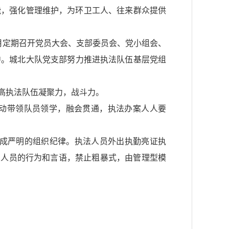
能，强化管理维护，为环卫工人、往来群众提供
月定期召开党员大会、支部委员会、党小组会、
中。城北大队党支部努力推进执法队伍基层党组
提高执法队伍凝聚力，战斗力。
动带领队员领学，融会贯通，执法办案人人要
，形成严明的组织纪律。执法人员外出执勤亮证执
法人员的行为和言语，禁止粗暴式，由管理型模