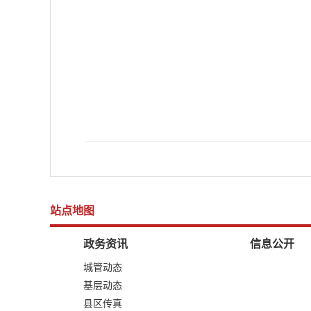
站点地图
政务资讯
信息公开
城管动态
基层动态
县区传真