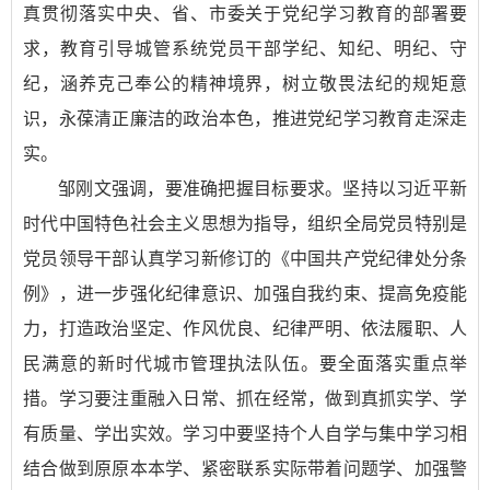
真贯彻落实中央、省、市委关于党纪学习教育的部署要
求，教育引导城管系统党员干部学纪、知纪、明纪、守
纪，涵养克己奉公的精神境界，树立敬畏法纪的规矩意
识，永葆清正廉洁的政治本色，推进党纪学习教育走深走
实。
邹刚文强调，要准确把握目标要求。坚持以习近平新
时代中国特色社会主义思想为指导，组织全局党员特别是
党员领导干部认真学习新修订的
《中国共产党纪律处分条
例》
，进一步强化纪律意识、加强自我约束、提高免疫能
力，打造政治坚定、作风优良、纪律严明、依法履职、人
民满意的新时代城市管理执法队伍。要全面落实重点举
措。学习要注重融入日常、抓在经常，做到真抓实学、学
有质量、学出实效。学习中要坚持个人自学与集中学习相
结合做到原原本本学、紧密联系实际带着问题学、加强警